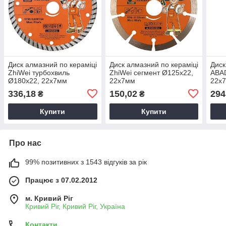
Диск алмазний по кераміці
Диск алмазний по кераміці
Диск
ZhiWei турбохвиль
ZhiWei сегмент Ø125х22,
ABAD
Ø180х22, 22х7мм
22х7мм
22х7
Алма
336,18
150,02
294
₴
₴
кера
Купити
Купити
Про нас
99% позитивних з 1543 відгуків за рік
Працює з 07.02.2012
м. Кривий Ріг
Кривий Ріг, Кривий Ріг, Україна
Контакти