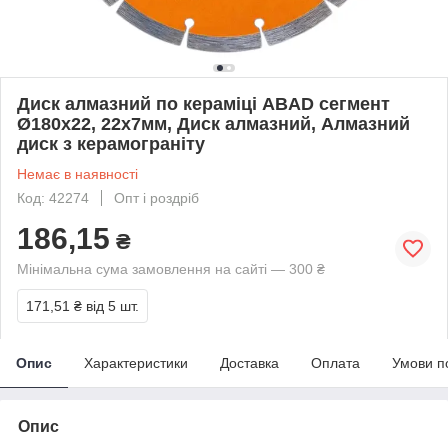
Диск алмазний по кераміці ABAD сегмент
Ø180х22, 22х7мм, Диск алмазний, Алмазний
диск з керамограніту
Немає в наявності
Код: 42274
Опт і роздріб
186,15
₴
Мінімальна сума замовлення на сайті — 300 ₴
171,51 ₴
від 5 шт.
Опис
Характеристики
Доставка
Оплата
Умови п
Опис