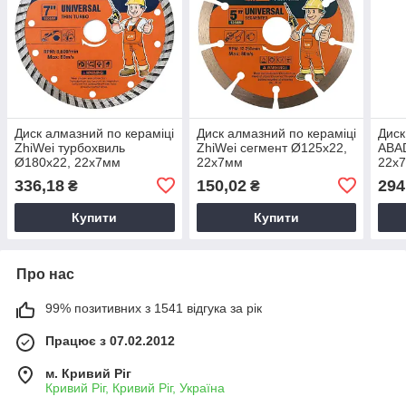
Диск алмазний по кераміці
Диск алмазний по кераміці
Диск
ZhiWei турбохвиль
ZhiWei сегмент Ø125х22,
ABAD
Ø180х22, 22х7мм
22х7мм
22х7
Алма
336,18
150,02
294
₴
₴
кера
Купити
Купити
Про нас
99% позитивних з 1541 відгука за рік
Працює з 07.02.2012
м. Кривий Ріг
Кривий Ріг, Кривий Ріг, Україна