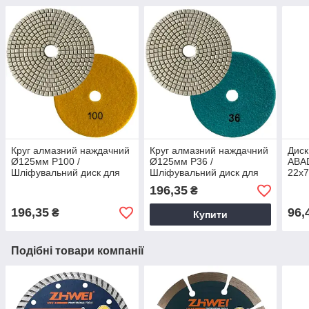
Круг алмазний наждачний
Круг алмазний наждачний
Диск
Ø125мм P100 /
Ø125мм P36 /
ABAD
Шліфувальний диск для
Шліфувальний диск для
22х7
граніту, мармуру, плитки
граніту, мармуру, плитки
Алма
196,35
₴
та скла
та скла
кера
196,35
96,
₴
Купити
Подібні товари компанії