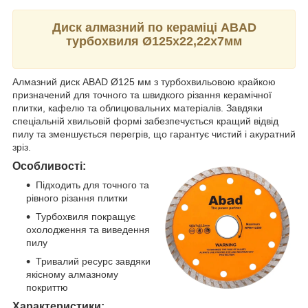
Диск алмазний по кераміці ABAD
турбохвиля Ø125х22,22х7мм
Алмазний диск ABAD Ø125 мм з турбохвильовою крайкою
призначений для точного та швидкого різання керамічної
плитки, кафелю та облицювальних матеріалів. Завдяки
спеціальній хвильовій формі забезпечується кращий відвід
пилу та зменшується перегрів, що гарантує чистий і акуратний
зріз.
Особливості:
Підходить для точного та
рівного різання плитки
Турбохвиля покращує
охолодження та виведення
пилу
Тривалий ресурс завдяки
якісному алмазному
покриттю
Характеристики: