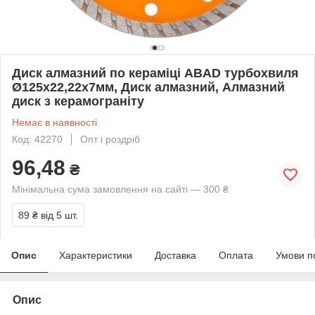
Диск алмазний по кераміці ABAD турбохвиля
Ø125х22,22х7мм, Диск алмазний, Алмазний
диск з керамограніту
Немає в наявності
Код: 42270
Опт і роздріб
96,48
₴
Мінімальна сума замовлення на сайті — 300 ₴
89 ₴
від 5 шт.
Опис
Характеристики
Доставка
Оплата
Умови п
Опис