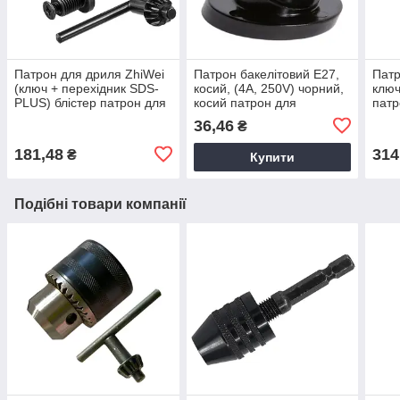
Патрон для дриля ZhiWei
Патрон бакелітовий E27,
Патр
(ключ + перехідник SDS-
косий, (4A, 250V) чорний,
ключ
PLUS) блістер патрон для
косий патрон для
патр
ударних дрилів, патрон
світильника
дрел
36,46
₴
для перфораторів
пер
181,48
314
₴
Купити
Подібні товари компанії