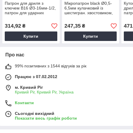
Патрон для дриля з
Мікропатрон black Ø0,5-
Куто
ключем B16 Ø3-16мм-1/2,
6,5мм кулачковий із
дрил
патрон для ударних
шестигран. хвостовиком,
патр
дрилів, патрон для
мікропатрон для свердел,
6668
перфораторів
біт,
дре
314,92
247,35
471
₴
₴
Купити
Купити
Про нас
99% позитивних з 1544 відгуків за рік
Працює з 07.02.2012
м. Кривий Ріг
Кривий Ріг, Кривий Ріг, Україна
Контакти
Сьогодні вихідний
Показати весь графік роботи