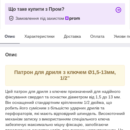
Що таке купити з Пром?
Замовлення під захистом
Опис
Характеристики
Доставка
Оплата
Умови п
Опис
Патрон для дриля з ключем Ø1,5-13мм,
1/2"
Цей патрон для дриля з ключем призначений для надійного
фіксування свердел та оснастки діаметром від 1,5 до 13 мм.
Він оснащений стандартним кріпленням 1/2 дюйма, що
робить його сумісним з більшістю ударних дрилів та
перфораторів, які мають відповідний шпиндель. Високоточний
механізм затиску з використанням спеціального ключа
забезпечує максимально міцну фіксацію, запобігаючи
прослизанню оснастки навіть при високих навантаженнях. Це