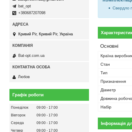
bat_opt
Свердло п
+380687207098
Характеристи
Кривий Ріг, Кривий Ріг, Україна
Основні
Bat-opt.com.ua
Країна виробни
Стан
Тип
Любов
Призначення
Діаметр
Графік роботи
Довжина робочо
Набір
Понеділок
09:00
17:00
Вівторок
09:00
17:00
Інформація д
Середа
09:00
17:00
Четвер
09:00
17:00