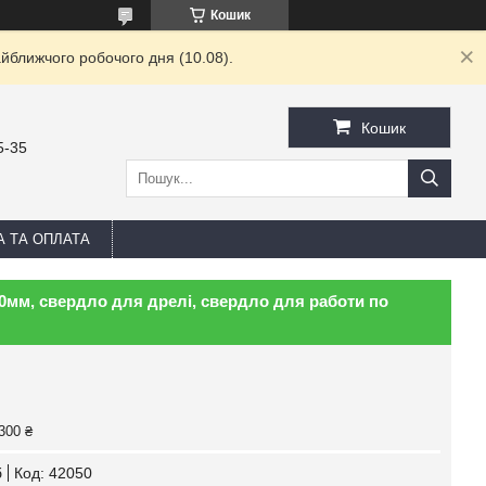
Кошик
йближчого робочого дня (10.08).
Кошик
5-35
А ТА ОПЛАТА
0мм, свердло для дрелі, свердло для работи по
300 ₴
б
Код:
42050