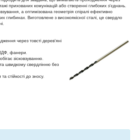
ажі прихованих комунікацій або створенні глибоких з'єднань.
овзування, а оптимізована геометрія спіралі ефективно
их глибинах. Виготовлене з високоякісної сталі, це свердло
і.
дження через товсті дерев'яні
 МДФ, фанери.
обігає зісковзуванню.
та швидкому свердлінню без
та стійкості до зносу.