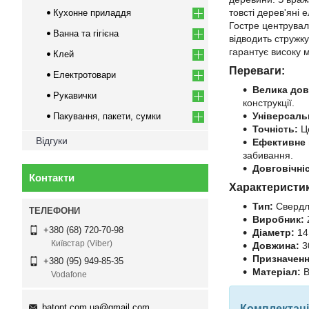
товсті дерев'яні
Кухонне приладдя
Гостре центрувал
Ванна та гігієна
відводить стружку
гарантує високу м
Клей
Переваги:
Електротовари
Велика дов
Рукавички
конструкції.
Універсаль
Пакування, пакети, сумки
Точність:
Це
Відгуки
Ефективне 
забивання.
Довговічні
Контакти
Характеристи
Тип:
Свердло
Виробник:
+380 (68) 720-70-98
Діаметр:
14
Київстар (Viber)
Довжина:
3
Призначенн
+380 (95) 949-85-35
Матеріал:
В
Vodafone
batopt.com.ua@gmail.com
Комплектаці