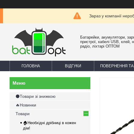
Зараз у компанії неро
Батарейки, акумулятори, зар
пристрої, кабелі USB, клей, 
радіо, ліхтарі ОПТОМ
ГОЛОВНА
ВІДГУКИ
ПОВЕРНЕННЯ ТА
⚫Товари зі знижкою
🔥Новинки
Товари
🏠Необхідні дрібниці в кожен
дім!