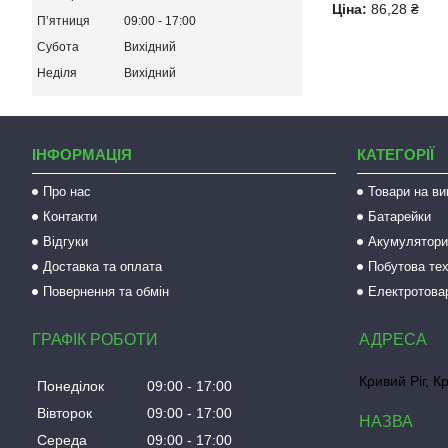
Ціна:
86,28 ₴
Пʼятниця
09:00
17:00
Субота
Вихідний
Неділя
Вихідний
ІНФОРМАЦІЯ
КАТЕГОРІЇ
Про нас
Товари на ви
Контакти
Батарейки
Відгуки
Акумулятори 
Доставка та оплата
Побутова тех
Повернення та обмін
Електротова
ГРАФІК РОБОТИ
Кривий Ріг, К
Понеділок
09:00
17:00
Вівторок
09:00
17:00
Середа
09:00
17:00