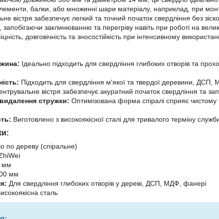
 елементи, балки, або множинні шари матеріалу, наприклад, при монт
ьне вістря забезпечує легкий та точний початок свердління без зіск
, запобігаючи заклинюванню та перегріву навіть при роботі на велик
іцність, довговічність та зносостійкість при інтенсивному використанн
жина:
Ідеально підходить для свердління глибоких отворів та прохо
ність:
Підходить для свердління м'якої та твердої деревини, ДСП,
нтрувальне вістря забезпечує акуратний початок свердління та зап
видалення стружки:
Оптимізована форма спіралі сприяє чистому 
сть:
Виготовлено з високоякісної сталі для тривалого терміну служби 
ки:
 по дереву (спіральне)
ZhiWei
 мм
00 мм
я:
Для свердління глибоких отворів у дереві, ДСП, МДФ, фанері
исокоякісна сталь
я: