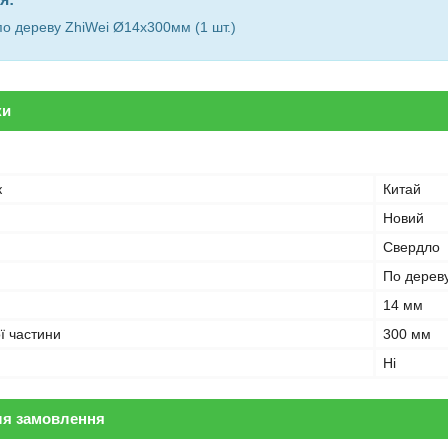
о дереву ZhiWei Ø14х300мм (1 шт.)
ки
к
Китай
Новий
Свердло
По дерев
14 мм
ї частини
300 мм
Ні
ля замовлення