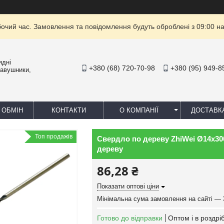
бочий час. Замовлення та повідомлення будуть оброблені з 09:00 на
ядні
+380 (68) 720-70-98
+380 (95) 949-8
навушники,
 ОБМІН
КОНТАКТИ
О КОМПАНІЇ
ДОСТАВК
Топ продажів
Свердло по дереву ZhiWei Ø14х30
дереву
86,28 ₴
Показати оптові ціни
Мінімальна сума замовлення на сайті — 
Готово до відправки
Оптом і в роздрі