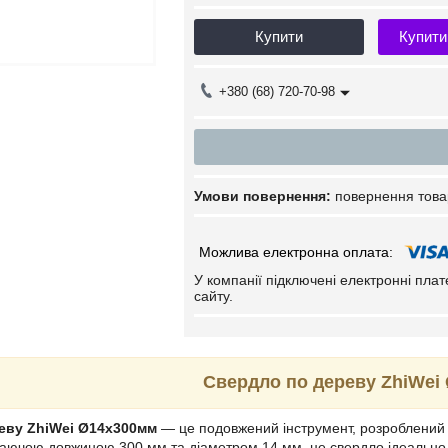
Купити
Купити
+380 (68) 720-70-98
повернення това
У компанії підключені електронні пла
сайту.
Свердло по дереву ZhiWei
еву ZhiWei Ø14х300мм
— це подовжений інструмент, розроблений д
аючою довжиною 300 мм та діаметром 14 мм, це свердло ідеально