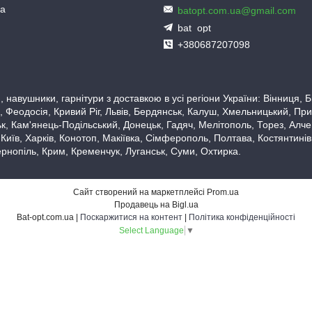
ua
batopt.com.ua@gmail.com
bat_opt
+380687207098
 навушники, гарнітури з доставкою в усі регіони України: Вінниця,
 Феодосія, Кривий Ріг, Львів, Бердянськ, Калуш, Хмельницький, При
, Кам'янець-Подільський, Донецьк, Гадяч, Мелітополь, Торез, Алчевс
 Київ, Харків, Конотоп, Макіївка, Сімферополь, Полтава, Костянтині
рнопіль, Крим, Кременчук, Луганськ, Суми, Охтирка.
Сайт створений на маркетплейсі
Prom.ua
Продавець на Bigl.ua
Bat-opt.com.ua |
Поскаржитися на контент
|
Політика конфіденційності
Select Language
▼