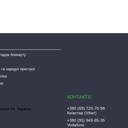
падок блекауту
та зарядні пристрої
ніка
ри
+380 (68) 720-70-98
ривий Ріг, Україна
Київстар (Viber)
+380 (95) 949-85-35
Vodafone