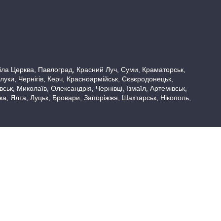
 Біла Церква, Павлоград, Красний Луч, Суми, Краматорськ,
луки, Чернігів, Керч, Красноармійськ, Сєвєродонецьк,
ьк, Миколаїв, Олександрія, Чернівці, Ізмаїл, Артемівськ,
вка, Ялта, Луцьк, Бровари, Запоріжжя, Шахтарськ, Нікополь,