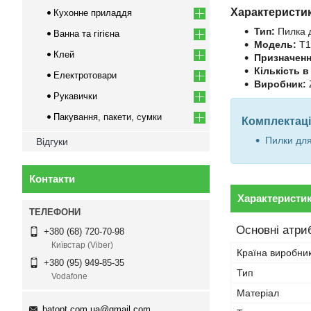
Характеристи
Кухонне приладдя
Тип:
Пилка 
Ванна та гігієна
Модель:
T1
Клей
Призначенн
Кількість в
Електротовари
Виробник:
Рукавички
Пакування, пакети, сумки
Комплектаці
Пилки для
Відгуки
Контакти
Характеристи
Основні атри
+380 (68) 720-70-98
Київстар (Viber)
Країна виробни
+380 (95) 949-85-35
Тип
Vodafone
Матеріал
batopt.com.ua@gmail.com