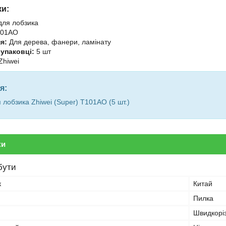
ки:
для лобзика
01AO
я:
Для дерева, фанери, ламінату
 упаковці:
5 шт
Zhiwei
я:
 лобзика Zhiwei (Super) T101AO (5 шт.)
ки
бути
к
Китай
Пилка
Швидкорі