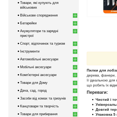
Товари, які купують для
військових
Військове спорядження
Батарейки
Акумулятори та зарядні
пристрої
Спорт, відпочинок та туризм
Інструменти
Автомобільні аксесуари
Мобільні аксесуари
Пилки для лобзи
Комп'ютерні аксесуари
дерева, фанери, 
її ідеальною для 
Товари для Дому
що робить їх відм
Дача, сад, город
Переваги:
Засоби від комах та гризунів
Чистий і то
Універсаль
Канцтовари та творчість
Довгий тер
Товари для прибирання
Упаковка 5 