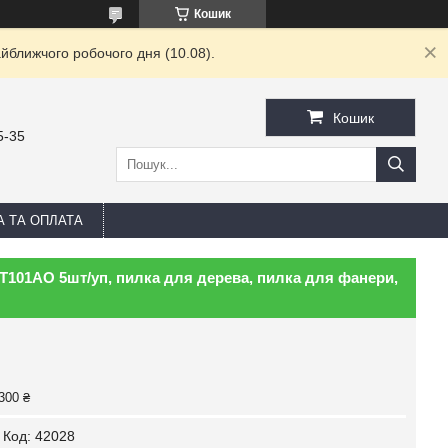
Кошик
йближчого робочого дня (10.08).
Кошик
5-35
А ТА ОПЛАТА
 T101AO 5шт/уп, пилка для дерева, пилка для фанери,
300 ₴
Код:
42028