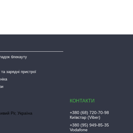
падок блекауту
та зарядні пристрої
ніка
ри
+380 (68) 720-70-98
ривий Ріг, Україна
Київстар (Viber)
+380 (95) 949-85-35
Vodafone