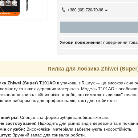
+380 (68) 720-70-98
повернення това
Пилка для лобзика Zhiwei (Super
ка Zhiwei (Super) T101AO
в упаковці з 5 штук — це високоякісне 
ламінату та інших деревних матеріалів. Модель T101AO з особливою
виконання криволінійних різів та робіт, що вимагають високої точнос
інним вибором як для професіоналів, так і для любителів.
чний різ:
Спеціальна форма зубців запобігає сколам.
не застосування:
Підходить для різних видів деревини та її похідни
мін служби:
Високоякісні матеріали забезпечують зносостійкість.
штук:
Зручний запас для тривалої роботи.