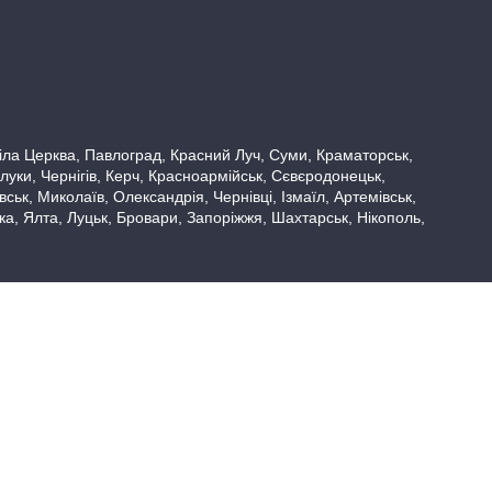
 Біла Церква, Павлоград, Красний Луч, Суми, Краматорськ,
луки, Чернігів, Керч, Красноармійськ, Сєвєродонецьк,
ьк, Миколаїв, Олександрія, Чернівці, Ізмаїл, Артемівськ,
вка, Ялта, Луцьк, Бровари, Запоріжжя, Шахтарськ, Нікополь,