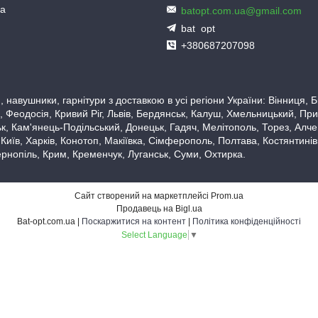
ua
batopt.com.ua@gmail.com
bat_opt
+380687207098
 навушники, гарнітури з доставкою в усі регіони України: Вінниця,
 Феодосія, Кривий Ріг, Львів, Бердянськ, Калуш, Хмельницький, При
, Кам'янець-Подільський, Донецьк, Гадяч, Мелітополь, Торез, Алчевс
 Київ, Харків, Конотоп, Макіївка, Сімферополь, Полтава, Костянтині
рнопіль, Крим, Кременчук, Луганськ, Суми, Охтирка.
Сайт створений на маркетплейсі
Prom.ua
Продавець на Bigl.ua
Bat-opt.com.ua |
Поскаржитися на контент
|
Політика конфіденційності
Select Language
▼