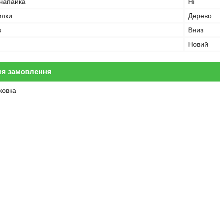
напайка
Ні
илки
Дерево
в
Вниз
Новий
ля замовлення
ковка