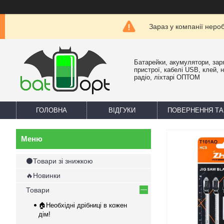
Зараз у компанії неро
Батарейки, акумулятори, зар
пристрої, кабелі USB, клей, 
радіо, ліхтарі ОПТОМ
ГОЛОВНА
ВІДГУКИ
ПОВЕРНЕННЯ ТА
⚫Товари зі знижкою
🔥Новинки
Товари
🏠Необхідні дрібниці в кожен
дім!