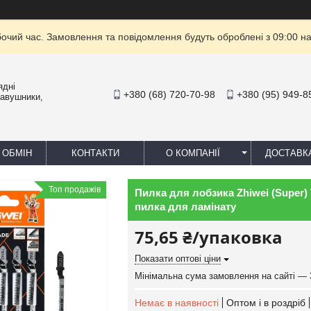
бочий час. Замовлення та повідомлення будуть оброблені з 09:00 на
ядні
+380 (68) 720-70-98
+380 (95) 949-8
навушники,
 ОБМІН
КОНТАКТИ
О КОМПАНІЇ
ДОСТАВК
Топ продажів
Пилка для лобзика Zhiwei (Super)
пилка для ламінату
75,65 ₴/упаковка
Показати оптові ціни
Мінімальна сума замовлення на сайті — 
Немає в наявності
Оптом і в роздріб