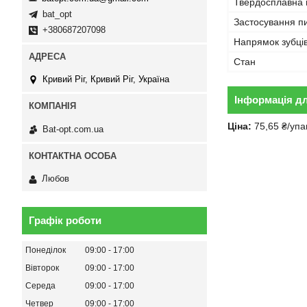
Твердосплавна 
bat_opt
Застосування п
+380687207098
Напрямок зубці
Стан
Кривий Ріг, Кривий Ріг, Україна
Інформація д
Ціна:
75,65 ₴/упа
Bat-opt.com.ua
Любов
Графік роботи
Понеділок
09:00
17:00
Вівторок
09:00
17:00
Середа
09:00
17:00
Четвер
09:00
17:00