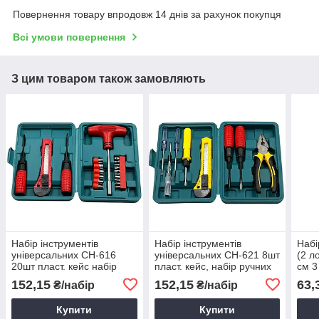
Повернення товару впродовж 14 днів за рахунок покупця
Всі умови повернення
З цим товаром також замовляють
Набір інструментів
Набір інструментів
Набі
універсальних CH-616
універсальних CH-621 8шт
(2 л
20шт пласт. кейс набір
пласт. кейс, набір ручних
см 3
инструментів для ремонту
інструментів, інструменти
садо
152,15
152,15
63,
₴/набір
₴/набір
велосипеду
для ремонту
Купити
Купити