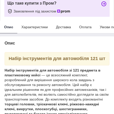
Що таке купити з Пром?
Замовлення під захистом
Опис
Характеристики
Доставка
Оплата
Умови п
Опис
Набір інструментів для автомобіля 121 шт
Набір інструментів для автомобіля зі 121 предмета в
пластиковому кейсі
— це всеосяжний комплект,
розроблений для вирішення широкого кола завдань з
обслуговування та ремонту автомобіля. Цей набір є
ідеальним рішенням як для професійних автомеханіків, так і
для автолюбителів, які воліють самостійно доглядати за своїм
транспортним засобом. До комплекту входять різноманітні
торцеві головки, тріскачкові ключі, ріжково-накидні
ключі, викрутки, плоскогубці, шестигранники,
подовжувачі та багато інших спеціалізованих