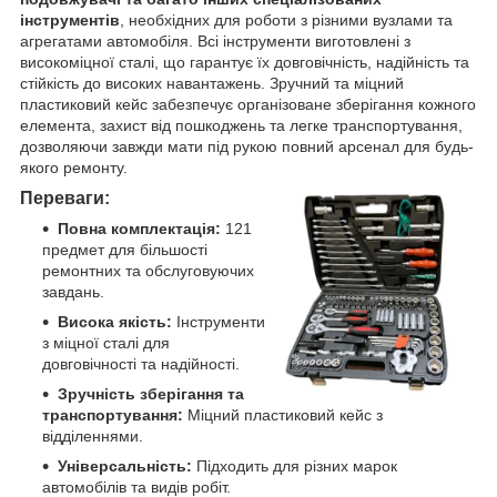
інструментів
, необхідних для роботи з різними вузлами та
агрегатами автомобіля. Всі інструменти виготовлені з
високоміцної сталі, що гарантує їх довговічність, надійність та
стійкість до високих навантажень. Зручний та міцний
пластиковий кейс забезпечує організоване зберігання кожного
елемента, захист від пошкоджень та легке транспортування,
дозволяючи завжди мати під рукою повний арсенал для будь-
якого ремонту.
Переваги:
Повна комплектація:
121
предмет для більшості
ремонтних та обслуговуючих
завдань.
Висока якість:
Інструменти
з міцної сталі для
довговічності та надійності.
Зручність зберігання та
транспортування:
Міцний пластиковий кейс з
відділеннями.
Універсальність:
Підходить для різних марок
автомобілів та видів робіт.