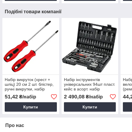
Подібні товари компанії
Набір викруток (хрест +
Набір інструментів
Набі
шліц) 20 см 2 шт. блістер,
універсальних 94шт пласт.
вел
ручні викрутки, набір
кейс в асорт. набір
(рем
ручного інструменту, колір
інструментів для
(144
51,42
2 490,08
44,
₴/набір
₴/набір
в асортименті
слюсарних робіт
шин
Купити
Купити
Про нас