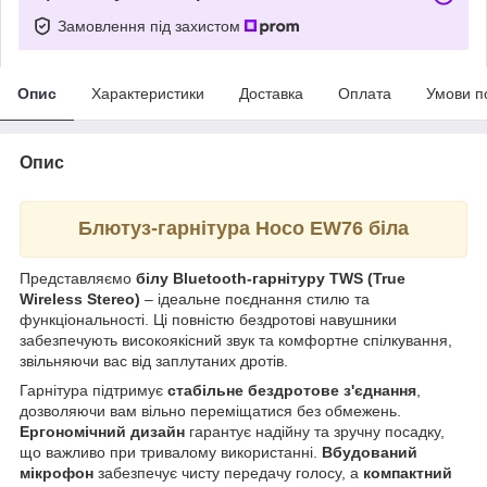
Замовлення під захистом
Опис
Характеристики
Доставка
Оплата
Умови п
Опис
Блютуз-гарнітура Hoco EW76 біла
Представляємо
білу Bluetooth-гарнітуру TWS (True
Wireless Stereo)
– ідеальне поєднання стилю та
функціональності. Ці повністю бездротові навушники
забезпечують високоякісний звук та комфортне спілкування,
звільняючи вас від заплутаних дротів.
Гарнітура підтримує
стабільне бездротове з'єднання
,
дозволяючи вам вільно переміщатися без обмежень.
Ергономічний дизайн
гарантує надійну та зручну посадку,
що важливо при тривалому використанні.
Вбудований
мікрофон
забезпечує чисту передачу голосу, а
компактний