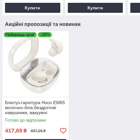
Купити
Купити
Акційні пропозиції та новинки
Найкраща ціна!
–16%
Блютуз-гарнітура Hoco EW65
молочно-біла,бездротові
навушники, вакуумні
навушники для телефону
Готово до відправки
417,69
₴
497,25 ₴