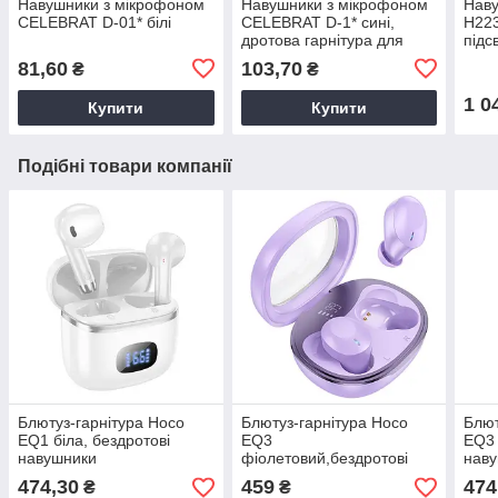
Навушники з мікрофоном
Навушники з мікрофоном
Наву
CELEBRAT D-01* білі
CELEBRAT D-1* сині,
H223
дротова гарнітура для
підс
музики
81,60
103,70
₴
₴
1 0
Купити
Купити
Подібні товари компанії
Блютуз-гарнітура Hoco
Блютуз-гарнітура Hoco
Блют
EQ1 біла, бездротові
EQ3
EQ3 
навушники
фіолетовий,бездротові
нав
навушники
474,30
459
474
₴
₴