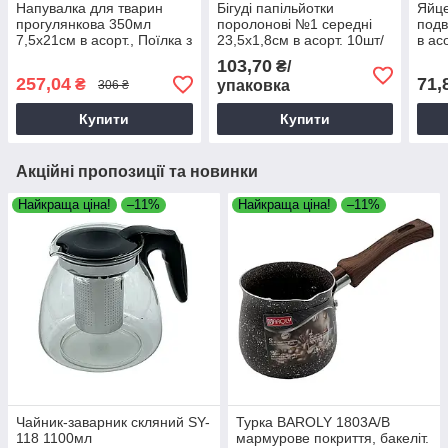
Напувалка для тварин
Бігуді папільйотки
Яйце
прогулянкова 350мл
поролонові №1 середні
подв
7,5х21см в асорт., Поїлка з
23,5х1,8см в асорт. 10шт/
в ас
ремінцем, Герметична
уп, Бігуді поролонові,
103,70
₴/
поїлка для тварин
Папільотки для волосся
257,04
71,
₴
упаковка
306 ₴
Купити
Купити
Акційні пропозиції та новинки
Найкраща ціна!
–11%
Найкраща ціна!
–11%
Чайник-заварник скляний SY-
Турка BAROLY 1803А/В
118 1100мл
мармурове покриття, бакеліт.