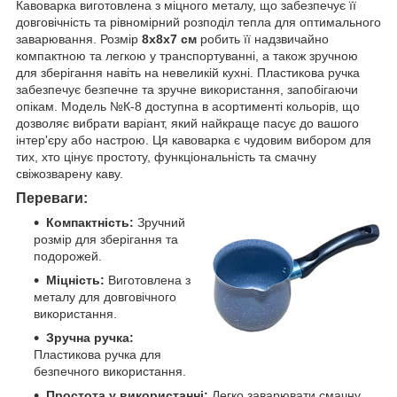
Кавоварка виготовлена з міцного металу, що забезпечує її
довговічність та рівномірний розподіл тепла для оптимального
заварювання. Розмір
8х8х7 см
робить її надзвичайно
компактною та легкою у транспортуванні, а також зручною
для зберігання навіть на невеликій кухні. Пластикова ручка
забезпечує безпечне та зручне використання, запобігаючи
опікам. Модель №К-8 доступна в асортименті кольорів, що
дозволяє вибрати варіант, який найкраще пасує до вашого
інтер'єру або настрою. Ця кавоварка є чудовим вибором для
тих, хто цінує простоту, функціональність та смачну
свіжозварену каву.
Переваги:
Компактність:
Зручний
розмір для зберігання та
подорожей.
Міцність:
Виготовлена з
металу для довговічного
використання.
Зручна ручка:
Пластикова ручка для
безпечного використання.
Простота у використанні:
Легко заварювати смачну