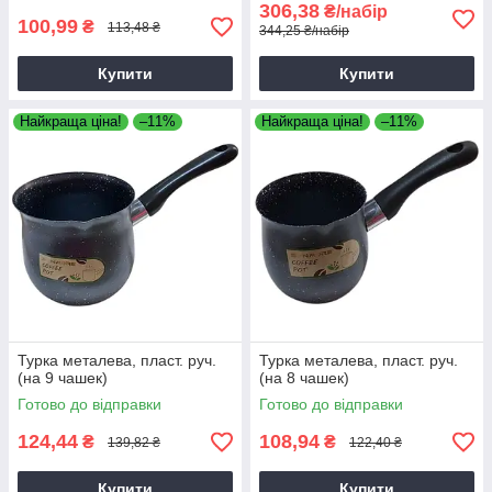
306,38
₴/набір
100,99
₴
113,48 ₴
344,25 ₴/набір
Купити
Купити
Найкраща ціна!
–11%
Найкраща ціна!
–11%
Турка металева, пласт. руч.
Турка металева, пласт. руч.
(на 9 чашек)
(на 8 чашек)
Готово до відправки
Готово до відправки
124,44
108,94
₴
₴
139,82 ₴
122,40 ₴
Купити
Купити