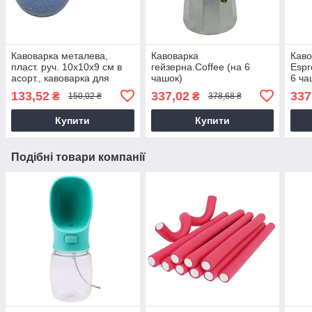
Кавоварка металева,
Кавоварка
Каво
пласт. руч. 10х10х9 см в
гейзерна.Coffee (на 6
Espr
асорт., кавоварка для
чашок)
6 ча
меленої кави
(14,5х11х20см/321г),
кофе
133,52
337,02
337
₴
₴
150,02 ₴
378,68 ₴
Гейзерна кавоварка
типу
алюмінієва
Купити
Купити
Подібні товари компанії