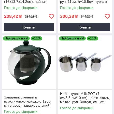
(16х13,7х14,2см), чайник
руч. 11см, h=10.5см, турка з
заварювальний скляний
бакелітовою ручкою
Готово до відправки
Готово до відправки
208,42
306,38
₴
₴
234,18 ₴
344,25 ₴
Купити
Купити
Найкраща ціна!
–11%
Найкраща ціна!
–11%
Набір турок Milk POT (7
Заварник скляний із
см/8,5 см/10 см) неірж. сталь,
пластиковою кришкою 1250
метал. руч. 3шт/уп, ємність
мл в асорт.,заварювальний
для кави зі сталі, кавовий
Готово до відправки
чайник
набір турки
Готово до відправки