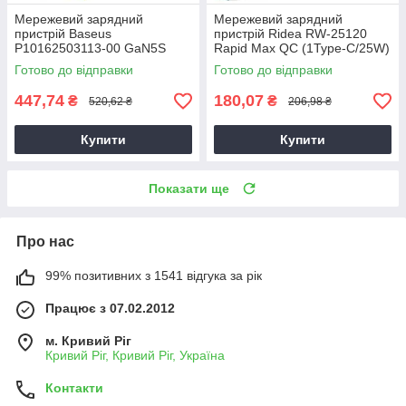
Мережевий зарядний
Мережевий зарядний
пристрій Baseus
пристрій Ridea RW-25120
P10162503113-00 GaN5S
Rapid Max QC (1Type-C/25W)
QC3.0 (1Type-C/20W)
білий, блок живлення для
Готово до відправки
Готово до відправки
чорний, зарядний пристрій
смартфона
для телефону
447,74
180,07
₴
₴
520,62 ₴
206,98 ₴
Купити
Купити
Показати ще
Про нас
99% позитивних з 1541 відгука за рік
Працює з 07.02.2012
м. Кривий Ріг
Кривий Ріг, Кривий Ріг, Україна
Контакти