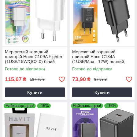
Мережевий зарядний
Мережевий зарядний
пристрій Hoco C109A Fighter
пристрій Hoco C134A
(1USB/18W/QC3.0) білий
(1USB/Max - 12W) чорний,
зарядка для телефону,
Готово до відправки
Готово до відправки
зарядний пристрій для
телефону
115,67
73,90
₴
₴
137,70 ₴
87,98 ₴
Купити
Купити
Найкраща ціна!
–16%
Найкраща ціна!
–16%