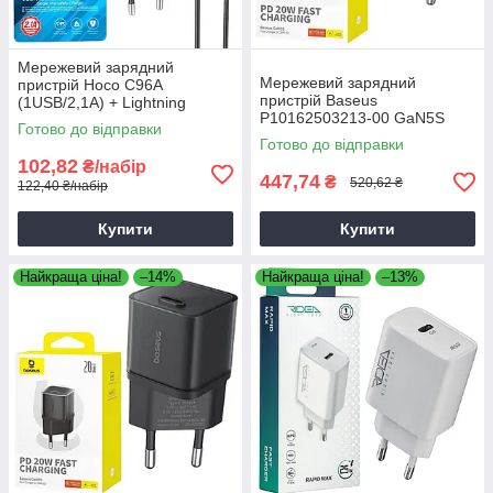
Мережевий зарядний
Мережевий зарядний
пристрій Hoco C96A
пристрій Baseus
(1USB/2,1A) + Lightning
P10162503213-00 GaN5S
чорний, зарядка для
Готово до відправки
QC3.0 (1Type-C/20W) білий,
смартфона
Готово до відправки
зарядний пристрій для
102,82
₴/набір
телефону
447,74
₴
520,62 ₴
122,40 ₴/набір
Купити
Купити
Найкраща ціна!
–14%
Найкраща ціна!
–13%