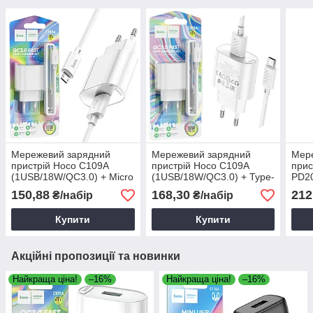
Мережевий зарядний
Мережевий зарядний
Мер
пристрій Hoco C109A
пристрій Hoco C109A
прис
(1USB/18W/QC3.0) + Micro
(1USB/18W/QC3.0) + Type-
PD2
білий, зарядний пристрій
C білий, зарядний
C/1U
150,88
168,30
212
₴/набір
₴/набір
для телефону
пристрій для телефону
прис
Купити
Купити
Акційні пропозиції та новинки
Найкраща ціна!
–16%
Найкраща ціна!
–16%