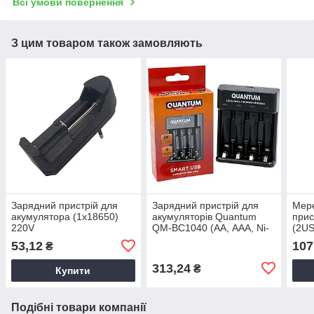
Всі умови повернення
З цим товаром також замовляють
Зарядний пристрій для
Зарядний пристрій для
Мер
акумулятора (1х18650)
акумуляторів Quantum
прис
220V
QM-BC1040 (АА, ААА, Ni-
(2US
MH, Ni-CD, 1.2V) USB
чорн
53,12
107
₴
порт
313,24
₴
Купити
Подібні товари компанії