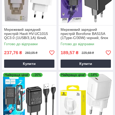
Мережевий зарядний
Мережевий зарядний
пристрій Havit HV-UC1015
пристрій Borofone BAS15A
QC3.0 (1USB/3,1А) білий,
(1Type-C/30W) чорний, блок
адаптер живлення
для зарядки
Готово до відправки
Готово до відправки
237,76
189,57
₴
₴
283,05 ₴
225,68 ₴
Купити
Купити
Найкраща ціна!
–16%
Найкраща ціна!
–14%