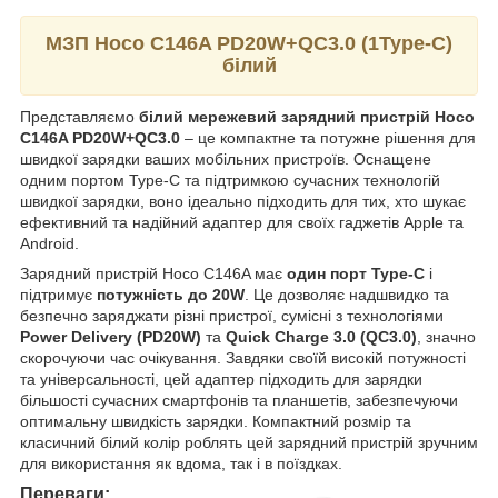
МЗП Hoco C146A PD20W+QC3.0 (1Type-C)
білий
Представляємо
білий мережевий зарядний пристрій Hoco
C146A PD20W+QC3.0
– це компактне та потужне рішення для
швидкої зарядки ваших мобільних пристроїв. Оснащене
одним портом Type-C та підтримкою сучасних технологій
швидкої зарядки, воно ідеально підходить для тих, хто шукає
ефективний та надійний адаптер для своїх гаджетів Apple та
Android.
Зарядний пристрій Hoco C146A має
один порт Type-C
і
підтримує
потужність до 20W
. Це дозволяє надшвидко та
безпечно заряджати різні пристрої, сумісні з технологіями
Power Delivery (PD20W)
та
Quick Charge 3.0 (QC3.0)
, значно
скорочуючи час очікування. Завдяки своїй високій потужності
та універсальності, цей адаптер підходить для зарядки
більшості сучасних смартфонів та планшетів, забезпечуючи
оптимальну швидкість зарядки. Компактний розмір та
класичний білий колір роблять цей зарядний пристрій зручним
для використання як вдома, так і в поїздках.
Переваги: