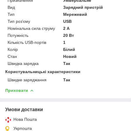
Призначення
Універсальне
Вид
Зарядний пристрій
Тип
Мережевий
Тип роз'єму
USB
Номінальна сила струму
2 А
Потужність
20 Вт
Кількість USB-портів
1
Колір
Білий
Стан
Новий
Швидка зарядка
Так
Користувальницькі характеристики
Швидке заряджання
Так
Приховати
Умови доставки
Нова Пошта
Укрпошта