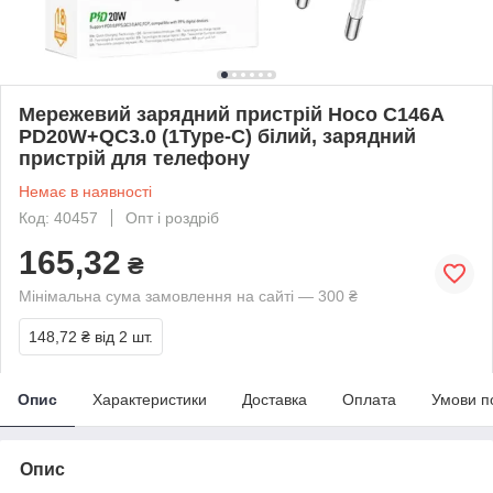
Мережевий зарядний пристрій Hoco C146A
PD20W+QC3.0 (1Type-C) білий, зарядний
пристрій для телефону
Немає в наявності
Код: 40457
Опт і роздріб
165,32
₴
Мінімальна сума замовлення на сайті — 300 ₴
148,72 ₴
від 2 шт.
Опис
Характеристики
Доставка
Оплата
Умови п
Опис