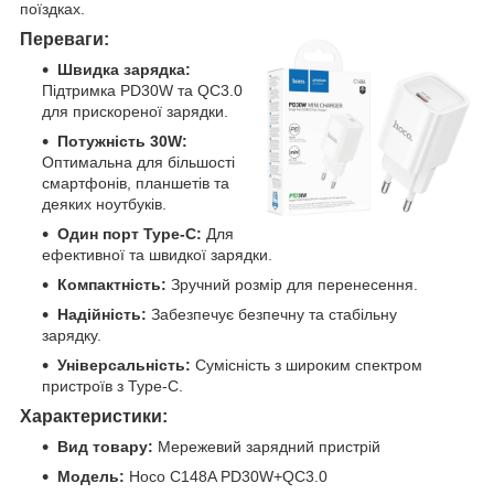
поїздках.
Переваги:
Швидка зарядка:
Підтримка PD30W та QC3.0
для прискореної зарядки.
Потужність 30W:
Оптимальна для більшості
смартфонів, планшетів та
деяких ноутбуків.
Один порт Type-C:
Для
ефективної та швидкої зарядки.
Компактність:
Зручний розмір для перенесення.
Надійність:
Забезпечує безпечну та стабільну
зарядку.
Універсальність:
Сумісність з широким спектром
пристроїв з Type-C.
Характеристики:
Вид товару:
Мережевий зарядний пристрій
Модель:
Hoco C148A PD30W+QC3.0