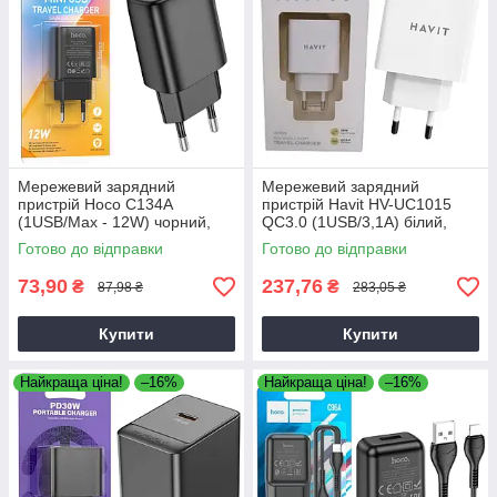
Мережевий зарядний
Мережевий зарядний
пристрій Hoco C134A
пристрій Havit HV-UC1015
(1USB/Max - 12W) чорний,
QC3.0 (1USB/3,1А) білий,
зарядка для телефону,
адаптер живлення
Готово до відправки
Готово до відправки
зарядний пристрій для
телефону
73,90
237,76
₴
₴
87,98 ₴
283,05 ₴
Купити
Купити
Найкраща ціна!
–16%
Найкраща ціна!
–16%