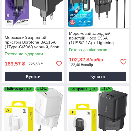
Мережевий зарядний
Мережевий зарядний
пристрій Hoco C96A
пристрій Borofone BAS15A
(1USB/2,1A) + Lightning
(1Type-C/30W) чорний, блок
чорний, зарядка для
Готово до відправки
для зарядки
смартфона
Готово до відправки
102,82
₴/набір
189,57
₴
225,68 ₴
122,40 ₴/набір
Купити
Купити
Найкраща ціна!
–14%
Найкраща ціна!
–14%