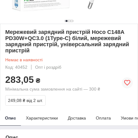
Мережевий зарядний пристрій Hoco C148A
PD30W+QC3.0 (1Type-C) білий, мережевий
зарядний пристрій, універсальний зарядний
пристрій
Немає в наявності
Код: 40452
Опт і роздріб
283,05
₴
Мінімальна сума замовлення на сайті — 300 ₴
249,08 ₴
від 2 шт.
Опис
Характеристики
Доставка
Оплата
Умови п
Опис