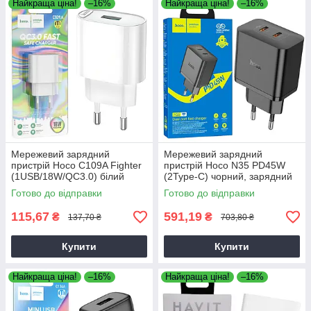
Найкраща ціна!
–16%
Найкраща ціна!
–16%
Мережевий зарядний
Мережевий зарядний
пристрій Hoco C109A Fighter
пристрій Hoco N35 PD45W
(1USB/18W/QC3.0) білий
(2Type-C) чорний, зарядний
блок
Готово до відправки
Готово до відправки
115,67
591,19
₴
₴
137,70 ₴
703,80 ₴
Купити
Купити
Найкраща ціна!
–16%
Найкраща ціна!
–16%