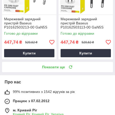
Мережевий зарядний
Мережевий зарядний
пристрій Baseus
пристрій Baseus
P10162503213-00 GaN5S
P10162503113-00 GaN5S
QC3.0 (1Type-C/20W) білий,
QC3.0 (1Type-C/20W)
Готово до відправки
Готово до відправки
зарядний пристрій для
чорний, зарядний пристрій
телефону
для телефону
447,74
447,74
₴
₴
520,62 ₴
520,62 ₴
Купити
Купити
Показати ще
Про нас
99% позитивних з 1542 відгуків за рік
Працює з 07.02.2012
м. Кривий Ріг
Кривий Ріг, Кривий Ріг, Україна