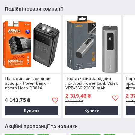
Подібні товари компанії
Портативний зарядний
Портативний зарядний
Порт
пристрій Power bank +
пристрій Power bank Videx
прис
ліхтар Hoco DB81A
VPB-366 20000 mAh
ліхт
50000mAh (PD65W/QC3.0)
(PD100W/max 160W/+
300
2 319,46
2 3
₴
чорний, Зовнішній
Type-C) сірий
(PD
4 143,75
₴
3 051,92 ₴
2 521
акумулятор
чорн
акум
Купити
Купити
Акційні пропозиції та новинки