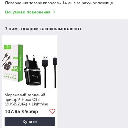
Повернення товару впродовж 14 днів за рахунок покупця
Всі умови повернення
З цим товаром також замовляють
Мережевий зарядний
пристрій Hoco C12
(2USB/2,4А) + Lightning
чорний / МЗП для зарядки
107,95
₴/набір
портативних пристроїв
Купити