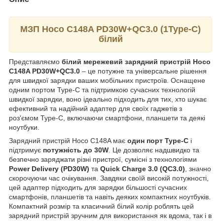
МЗП Hoco C148A PD30W+QC3.0 (1Type-C)
білий
Представляємо
білий мережевий зарядний пристрій Hoco
C148A PD30W+QC3.0
– це потужне та універсальне рішення
для швидкої зарядки ваших мобільних пристроїв. Оснащене
одним портом Type-C та підтримкою сучасних технологій
швидкої зарядки, воно ідеально підходить для тих, хто шукає
ефективний та надійний адаптер для своїх гаджетів з
роз'ємом Type-C, включаючи смартфони, планшети та деякі
ноутбуки.
Зарядний пристрій Hoco C148A має
один порт Type-C
і
підтримує
потужність до 30W
. Це дозволяє надшвидко та
безпечно заряджати різні пристрої, сумісні з технологіями
Power Delivery (PD30W)
та
Quick Charge 3.0 (QC3.0)
, значно
скорочуючи час очікування. Завдяки своїй високій потужності,
цей адаптер підходить для зарядки більшості сучасних
смартфонів, планшетів та навіть деяких компактних ноутбуків.
Компактний розмір та класичний білий колір роблять цей
зарядний пристрій зручним для використання як вдома, так і в