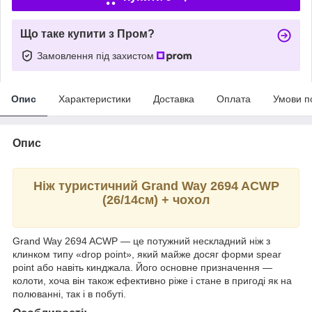
Що таке купити з Пром?
Замовлення під захистом
Опис
Характеристики
Доставка
Оплата
Умови п
Опис
Ніж туристичний Grand Way 2694 ACWP
(26/14см) + чохол
Grand Way 2694 ACWP — це потужний нескладний ніж з
клинком типу «drop point», який майже досяг форми spear
point або навіть кинджала. Його основне призначення —
колоти, хоча він також ефективно ріже і стане в пригоді як на
полюванні, так і в побуті.