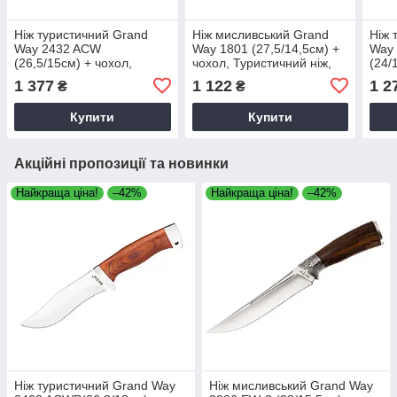
Ніж туристичний Grand
Ніж мисливський Grand
Ніж 
Way 2432 ACW
Way 1801 (27,5/14,5см) +
Way
(26,5/15см) + чохол,
чохол, Туристичний ніж,
(24/
Мисливський ніж, Ніж
Фіксований ніж з чохлом
Неск
1 377
1 122
1 2
₴
₴
нескладний, Туристичний
чохл
ніж
клин
Купити
Купити
Акційні пропозиції та новинки
Найкраща ціна!
–42%
Найкраща ціна!
–42%
Ніж туристичний Grand Way
Ніж мисливський Grand Way