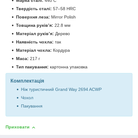
Марка сталі:
440 C
Твердість сталі:
57–58 HRC
Поверхня леза:
Mirror Polish
Товщина руків’я:
22.8 мм
Матеріал руків’я:
Дерево
Наявність чохла:
так
Матеріал чохла:
Кордура
Маса:
217 г
Тип пакування:
картонна упаковка
Комплектація
Ніж туристичний Grand Way 2694 ACWP
Чохол
Пакування
Приховати