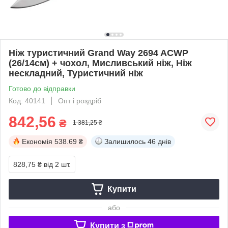
Ніж туристичний Grand Way 2694 ACWP
(26/14см) + чохол, Мисливський ніж, Ніж
нескладний, Туристичний ніж
Готово до відправки
Код: 40141
Опт і роздріб
842,56
₴
1 381,25 ₴
Економія
538.69 ₴
Залишилось
46 днів
828,75 ₴
від 2 шт.
Купити
або
Купити з