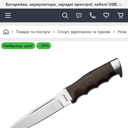
Батарейки, акумулятори, зарядні пристрої, кабелі USB, кле
Товари та послуги
Спорт, відпочинок та туризм
Ножі,
Найкраща ціна!
–39%