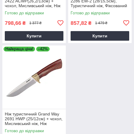
2422 ACWP(26,2/13см) +
2286 EW-2 (28/15,5см),
чохол, Мисливський ніж, Ніж
Туристичний ніж, Фіксований
нескладний, Туристичний ніж
ніж зі сталі 440C
Готово до відправки
Готово до відправки
798,66
857,82
₴
₴
1 377 ₴
1 479 ₴
Купити
Купити
Найкраща ціна!
–42%
Ніж туристичний Grand Way
2691 HWP (25/12см) + чохол,
Мисливський ніж, Ніж
нескладний, Туристичний ніж
Готово до відправки