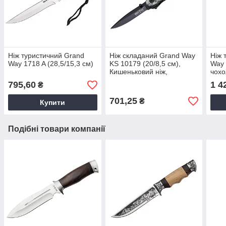
Ніж туристичний Grand
Ніж складаний Grand Way
Ніж 
Way 1718 A (28,5/15,3 см)
KS 10179 (20/8,5 см),
Way 
Кишеньковий ніж,
чохо
Туристичний складаний
ніж 
795,60
1 4
₴
ніж
риб
701,25
₴
Купити
Подібні товари компанії