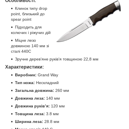
Особливості:
Клинок типу drop
point, близький до
spear point
Підходить для
колючих і ріжучих дій
Міцне лезо
довжиною 140 мм зі
сталі 440C
Зручне дерев’яне руків’я товщиною 22,8 мм
Характеристики:
Виробник:
Grand Way
Тип ножа:
Нескладний
Загальна довжина:
260 мм
Довжина леза:
140 мм
Довжина руків’я:
120 мм
Товщина леза:
3.8 мм
Ширина леза:
28.8 мм