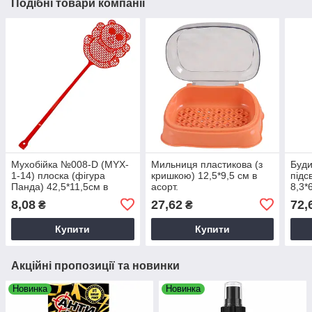
Подібні товари компанії
Мухобійка №008-D (MYX-
Мильниця пластикова (з
Буди
1-14) плоска (фігура
кришкою) 12,5*9,5 см в
підс
Панда) 42,5*11,5см в
асорт.
8,3*
асортименті
8,08
27,62
72,
₴
₴
Купити
Купити
Акційні пропозиції та новинки
Новинка
Новинка