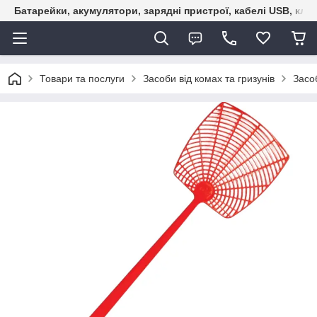
Батарейки, акумулятори, зарядні пристрої, кабелі USB, кле
Товари та послуги
Засоби від комах та гризунів
Засоб