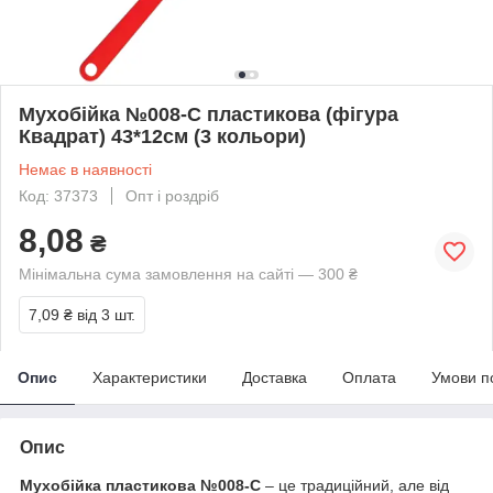
Мухобійка №008-С пластикова (фігура
Квадрат) 43*12см (3 кольори)
Немає в наявності
Код: 37373
Опт і роздріб
8,08
₴
Мінімальна сума замовлення на сайті — 300 ₴
7,09 ₴
від 3 шт.
Опис
Характеристики
Доставка
Оплата
Умови п
Опис
Мухобійка пластикова №008-С
– це традиційний, але від