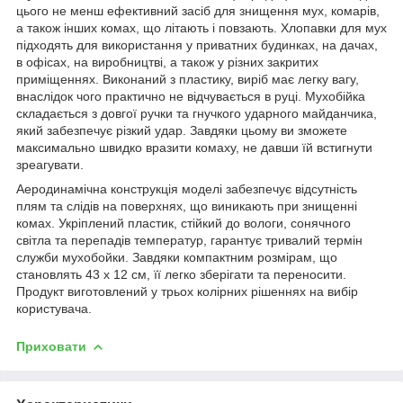
цього не менш ефективний засіб для знищення мух, комарів,
а також інших комах, що літають і повзають. Хлопавки для мух
підходять для використання у приватних будинках, на дачах,
в офісах, на виробництві, а також у різних закритих
приміщеннях. Виконаний з пластику, виріб має легку вагу,
внаслідок чого практично не відчувається в руці. Мухобійка
складається з довгої ручки та гнучкого ударного майданчика,
який забезпечує різкий удар. Завдяки цьому ви зможете
максимально швидко вразити комаху, не давши їй встигнути
зреагувати.
Аеродинамічна конструкція моделі забезпечує відсутність
плям та слідів на поверхнях, що виникають при знищенні
комах. Укріплений пластик, стійкий до вологи, сонячного
світла та перепадів температур, гарантує тривалий термін
служби мухобойки. Завдяки компактним розмірам, що
становлять 43 х 12 см, її легко зберігати та переносити.
Продукт виготовлений у трьох колірних рішеннях на вибір
користувача.
Приховати