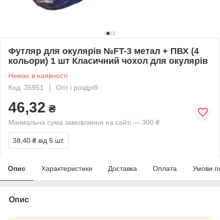
Футляр для окулярів №FT-3 метал + ПВХ (4
кольори) 1 шт Класичний чохол для окулярів
Немає в наявності
Код: 35951
Опт і роздріб
46,32
₴
Мінімальна сума замовлення на сайті — 300 ₴
38,40 ₴
від 5 шт.
Опис
Характеристики
Доставка
Оплата
Умови п
Опис