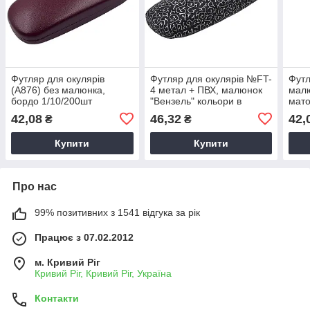
Футляр для окулярів
Футляр для окулярів №FT-
Футл
(А876) без малюнка,
4 метал + ПВХ, малюнок
малю
бордо 1/10/200шт
"Вензель" кольори в
мато
асортименті Чохол з
та ч
42,08
46,32
42,
₴
₴
візерунком
Купити
Купити
Про нас
99% позитивних з 1541 відгука за рік
Працює з 07.02.2012
м. Кривий Ріг
Кривий Ріг, Кривий Ріг, Україна
Контакти