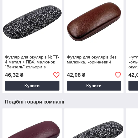
Футляр для окулярів №FT-
Футляр для окулярів без
Футл
4 метал + ПВХ, малюнок
малюнка, коричневий
коль
"Вензель" кольори в
окул
асортименті Чохол з
Аксе
46,32
42,08
42,
₴
₴
візерунком
окул
Купити
Купити
Подібні товари компанії