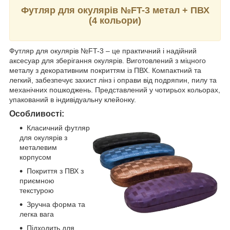
Футляр для окулярів №FT-3 метал + ПВХ
(4 кольори)
Футляр для окулярів №FT-3 – це практичний і надійний
аксесуар для зберігання окулярів. Виготовлений з міцного
металу з декоративним покриттям із ПВХ. Компактний та
легкий, забезпечує захист лінз і оправи від подряпин, пилу та
механічних пошкоджень. Представлений у чотирьох кольорах,
упакований в індивідуальну клейонку.
Особливості:
Класичний футляр
для окулярів з
металевим
корпусом
Покриття з ПВХ з
приємною
текстурою
Зручна форма та
легка вага
Підходить для