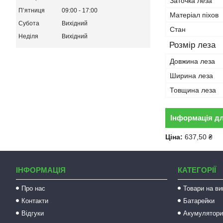
Заточка леза
Пʼятниця
09:00
17:00
Матеріал піхов
Субота
Вихідний
Стан
Неділя
Вихідний
Розмір леза
Довжина леза
Ширина леза
Товщина леза
Інформація д
Ціна:
637,50 ₴
ІНФОРМАЦІЯ
КАТЕГОРІЇ
Про нас
Товари на ви
Контакти
Батарейки
Відгуки
Акумулятори 