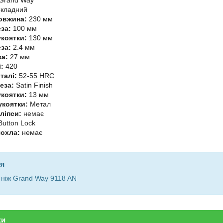
кладний
овжина:
230 мм
за:
100 мм
коятки:
130 мм
за:
2.4 мм
а:
27 мм
:
420
талі:
52-55 HRC
еза:
Satin Finish
коятки:
13 мм
укоятки:
Метал
ліпси:
немає
utton Lock
чохла:
немає
я
ніж Grand Way 9118 AN
ки