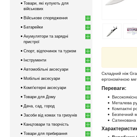
Товари, які купують для
військових
Військове спорядження
Батарейки
Акумулятори та зарядні
пристрої
Спорт, відпочинок та туризм
Інструменти
Автомобільні аксесуари
Складний ніж Gra
Мобільні аксесуари
ергономічною мет
Комп'ютерні аксесуари
Переваги:
Високоякісн
Товари для Дому
Металева ру
Дача, сад, город
Компактні р
Безпечний м
Засоби від комах та гризунів
Сатинована 
Канцтовари та творчість
Характеристи
Товари для прибирання
Виробник: