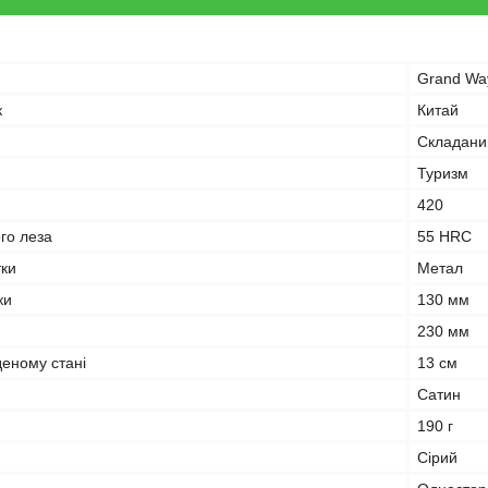
Grand Wa
к
Китай
Складани
Туризм
420
ого леза
55 HRC
тки
Метал
ки
130 мм
230 мм
деному стані
13 см
Сатин
190 г
Сірий