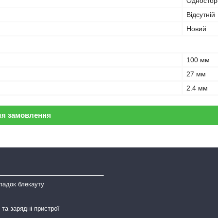
Одностор
Відсутній
Новий
100 мм
27 мм
2.4 мм
ля замовлення
падок блекауту
та зарядні пристрої