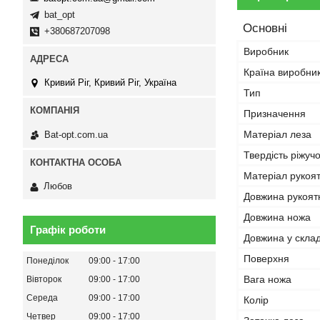
bat_opt
Основні
+380687207098
Виробник
Країна виробни
Кривий Ріг, Кривий Ріг, Україна
Тип
Призначення
Матеріал леза
Bat-opt.com.ua
Твердість ріжуч
Матеріал рукоя
Любов
Довжина рукоят
Довжина ножа
Графік роботи
Довжина у скла
Поверхня
Понеділок
09:00
17:00
Вага ножа
Вівторок
09:00
17:00
Середа
09:00
17:00
Колір
Четвер
09:00
17:00