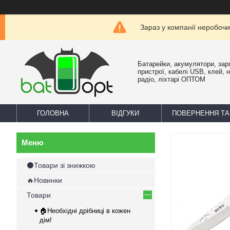
Зараз у компанії неробочи
Батарейки, акумулятори, зар
пристрої, кабелі USB, клей, 
радіо, ліхтарі ОПТОМ
ГОЛОВНА
ВІДГУКИ
ПОВЕРНЕННЯ ТА
⚫Товари зі знижкою
🔥Новинки
Товари
🏠Необхідні дрібниці в кожен
дім!