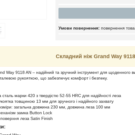
повернення това
Складний ніж Grand Way 9118
nd Way 9118 AN – надійний та зручний інструмент для щоденного ви
алевою рукояткою, що забезпечує комфорт і безпеку.
а сталь марки 420 з твердістю 52-55 HRC для надійності леза
коятка товщиною 13 мм для зручного і надійного захвату
озміри: загальна довжина 230 мм, довжина леза 100 мм
еханізм замка Button Lock
поверхня леза Satin Finish
ки:
Grand Way