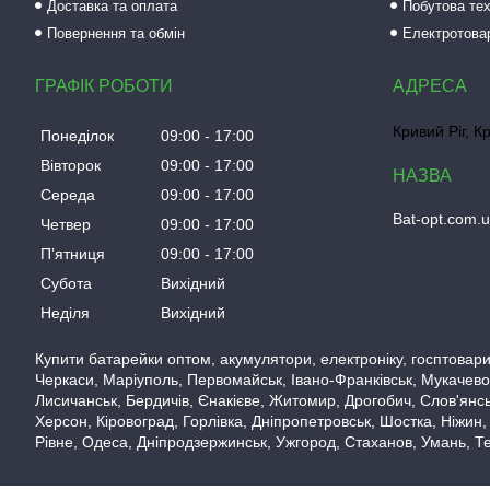
Доставка та оплата
Побутова тех
Повернення та обмін
Електротова
ГРАФІК РОБОТИ
Кривий Ріг, К
Понеділок
09:00
17:00
Вівторок
09:00
17:00
Середа
09:00
17:00
Bat-opt.com.
Четвер
09:00
17:00
Пʼятниця
09:00
17:00
Субота
Вихідний
Неділя
Вихідний
Купити батарейки оптом, акумулятори, електроніку, госптовари,
Черкаси, Маріуполь, Первомайськ, Івано-Франківськ, Мукачево,
Лисичанськ, Бердичів, Єнакієве, Житомир, Дрогобич, Слов'янськ
Херсон, Кіровоград, Горлівка, Дніпропетровськ, Шостка, Ніжин,
Рівне, Одеса, Дніпродзержинськ, Ужгород, Стаханов, Умань, Те