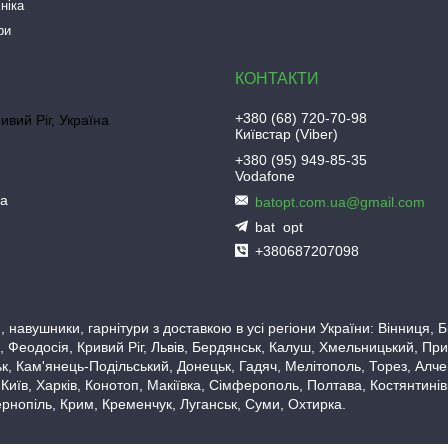
ніка
ри
+380 (68) 720-70-98
ривий Ріг, Україна
Київстар (Viber)
+380 (95) 949-85-35
Vodafone
ua
batopt.com.ua@gmail.com
bat_opt
+380687207098
 навушники, гарнітури з доставкою в усі регіони України: Вінниця,
 Феодосія, Кривий Ріг, Львів, Бердянськ, Калуш, Хмельницький, При
, Кам'янець-Подільський, Донецьк, Гадяч, Мелітополь, Торез, Алчевс
 Київ, Харків, Конотоп, Макіївка, Сімферополь, Полтава, Костянтині
рнопіль, Крим, Кременчук, Луганськ, Суми, Охтирка.