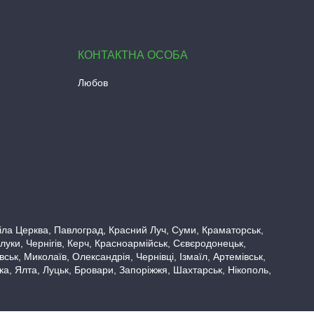
Любов
 Біла Церква, Павлоград, Красний Луч, Суми, Краматорськ,
луки, Чернігів, Керч, Красноармійськ, Сєвєродонецьк,
ьк, Миколаїв, Олександрія, Чернівці, Ізмаїл, Артемівськ,
вка, Ялта, Луцьк, Бровари, Запоріжжя, Шахтарськ, Нікополь,