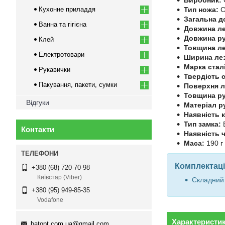
Тип ножа:
С
Кухонне приладдя
Загальна д
Ванна та гігієна
Довжина ле
Довжина ру
Клей
Товщина ле
Електротовари
Ширина лез
Марка сталі
Рукавички
Твердість с
Пакування, пакети, сумки
Поверхня л
Товщина ру
Відгуки
Матеріал р
Наявність к
Тип замка:
B
Контакти
Наявність 
Маса:
190 г
Комплектаці
+380 (68) 720-70-98
Київстар (Viber)
Складний 
+380 (95) 949-85-35
Vodafone
Характеристи
batopt.com.ua@gmail.com