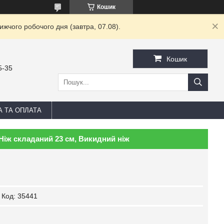
Кошик
жчого робочого дня (завтра, 07.08).
Кошик
5-35
А ТА ОПЛАТА
Ніж складаний 23 см, Викидний ніж
Код:
35441