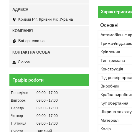
Характеристи
Кривий Ріг, Кривий Ріг, Україна
Основні
Автомобільне к
Bat-opt.com.ua
Тримач/підставк
Кріплення
Тип тримача
Любов
Конструкція
Під розмір при
Графік роботи
Виробник
Понеділок
09:00
17:00
Країна виробни
Вівторок
09:00
17:00
Кут обертання
Середа
09:00
17:00
Ширина захвату
Четвер
09:00
17:00
Матеріал
Пʼятниця
09:00
17:00
Колір
Субота
Вихідний