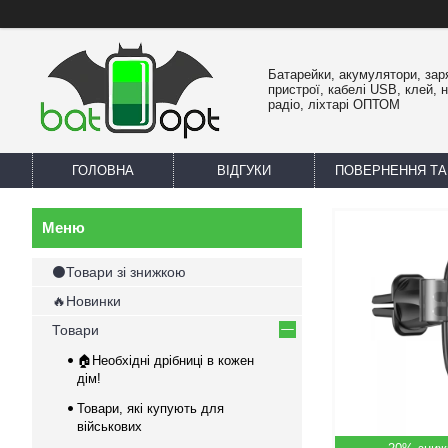
Батарейки, акумулятори, зар
пристрої, кабелі USB, клей, 
радіо, ліхтарі ОПТОМ
ГОЛОВНА
ВІДГУКИ
ПОВЕРНЕННЯ ТА
⚫Товари зі знижкою
🔥Новинки
Товари
🏠Необхідні дрібниці в кожен
дім!
Товари, які купують для
військових