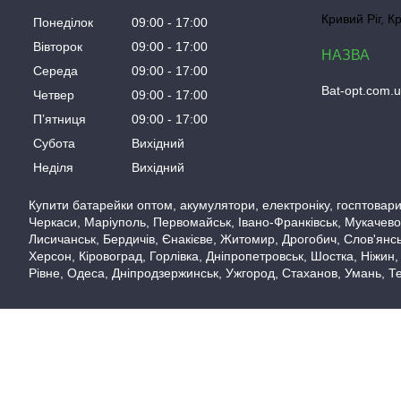
Кривий Ріг, К
Понеділок
09:00
17:00
Вівторок
09:00
17:00
Середа
09:00
17:00
Bat-opt.com.
Четвер
09:00
17:00
Пʼятниця
09:00
17:00
Субота
Вихідний
Неділя
Вихідний
Купити батарейки оптом, акумулятори, електроніку, госптовари,
Черкаси, Маріуполь, Первомайськ, Івано-Франківськ, Мукачево,
Лисичанськ, Бердичів, Єнакієве, Житомир, Дрогобич, Слов'янськ
Херсон, Кіровоград, Горлівка, Дніпропетровськ, Шостка, Ніжин,
Рівне, Одеса, Дніпродзержинськ, Ужгород, Стаханов, Умань, Те