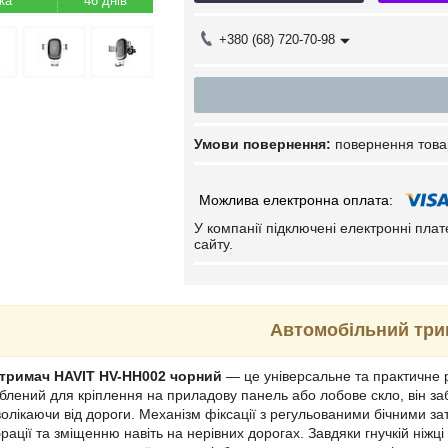
46 днів
+380 (68) 720-70-98
повернення това
У компанії підключені електронні пла
сайту.
Автомобільний три
тримач HAVIT HV-HH002 чорний
— це універсальне та практичне
облений для кріплення на приладову панель або лобове скло, він за
волікаючи від дороги. Механізм фіксації з регульованими бічними з
брації та зміщенню навіть на нерівних дорогах. Завдяки гнучкій ніж