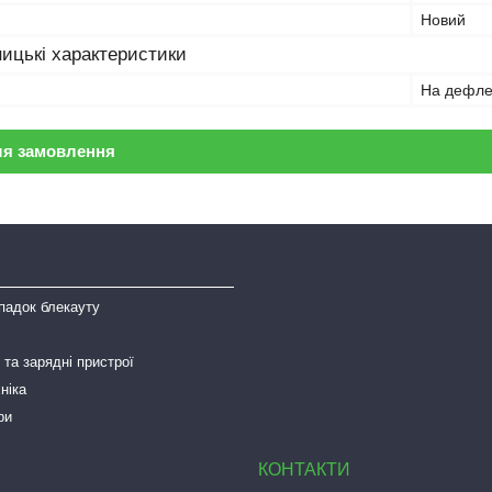
Новий
ицькі характеристики
На дефле
ля замовлення
падок блекауту
та зарядні пристрої
ніка
ри