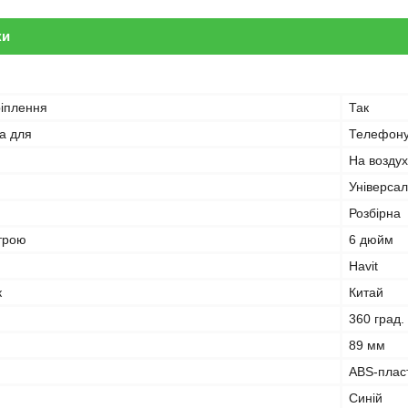
ки
ріплення
Так
а для
Телефон
На возду
Універса
Розбірна
строю
6 дюйм
Havit
к
Китай
360 град.
89 мм
ABS-плас
Синій