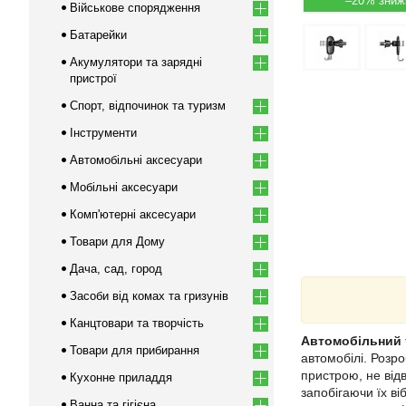
–20%
Військове спорядження
Батарейки
Акумулятори та зарядні
пристрої
Спорт, відпочинок та туризм
Інструменти
Автомобільні аксесуари
Мобільні аксесуари
Комп'ютерні аксесуари
Товари для Дому
Дача, сад, город
Засоби від комах та гризунів
Канцтовари та творчість
Автомобільний 
Товари для прибирання
автомобілі. Розр
пристрою, не від
Кухонне приладдя
запобігаючи їх ві
Ванна та гігієна