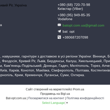
+380 (68) 720-70-98
ривий Ріг, Україна
Київстар (Viber)
+380 (95) 949-85-35
Vodafone
ua
batopt.com.ua@gmail.com
bat_opt
+380687207098
 навушники, гарнітури з доставкою в усі регіони України: Вінниця,
 Феодосія, Кривий Ріг, Львів, Бердянськ, Калуш, Хмельницький, При
, Кам'янець-Подільський, Донецьк, Гадяч, Мелітополь, Торез, Алчевс
 Київ, Харків, Конотоп, Макіївка, Сімферополь, Полтава, Костянтині
рнопіль, Крим, Кременчук, Луганськ, Суми, Охтирка.
Сайт створений на маркетплейсі
Prom.ua
Продавець на Bigl.ua
Bat-opt.com.ua |
Поскаржитися на контент
|
Політика конфіденційності
Select Language
▼