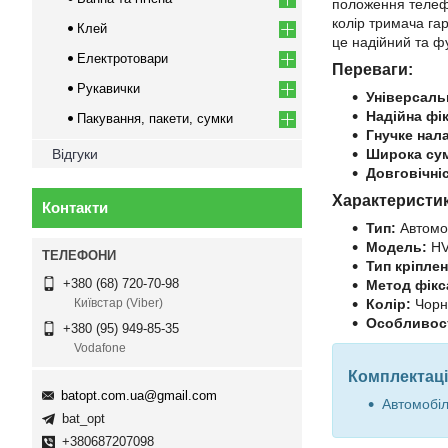
положення телефо
колір тримача га
Клей
це надійний та ф
Електротовари
Переваги:
Рукавички
Універсаль
Надійна фік
Пакування, пакети, сумки
Гнучке нал
Відгуки
Широка сум
Довговічні
Характеристи
Контакти
Тип:
Автомо
Модель:
HV
Тип кріплен
+380 (68) 720-70-98
Метод фікс
Колір:
Чорн
Київстар (Viber)
Особливост
+380 (95) 949-85-35
Vodafone
Комплектаці
batopt.com.ua@gmail.com
Автомобі
bat_opt
+380687207098