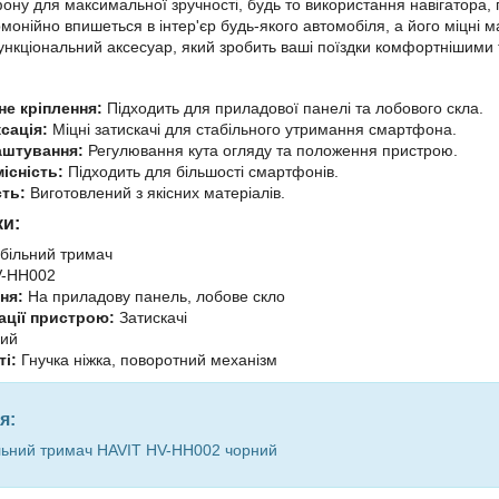
ну для максимальної зручності, будь то використання навігатора, 
рмонійно впишеться в інтер'єр будь-якого автомобіля, а його міцні
ункціональний аксесуар, який зробить ваші поїздки комфортнішими
не кріплення:
Підходить для приладової панелі та лобового скла.
сація:
Міцні затискачі для стабільного утримання смартфона.
аштування:
Регулювання кута огляду та положення пристрою.
існість:
Підходить для більшості смартфонів.
сть:
Виготовлений з якісних матеріалів.
ки:
більний тримач
-HH002
ня:
На приладову панель, лобове скло
ації пристрою:
Затискачі
ий
і:
Гнучка ніжка, поворотний механізм
я:
льний тримач HAVIT HV-HH002 чорний