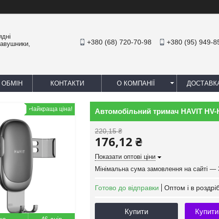
ядні
+380 (68) 720-70-98
+380 (95) 949-8
навушники,
 ОБМІН
КОНТАКТИ
О КОМПАНІЇ
ДОСТАВК
Найкраща ціна!
Автомобільний тримач HAVIT HV-
220,15 ₴
176,12 ₴
Показати оптові ціни
Мінімальна сума замовлення на сайті — 
Готово до відправки
Оптом і в роздрі
Купити
Купити