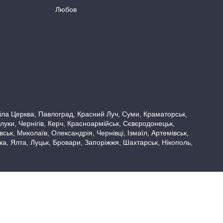
Любов
 Біла Церква, Павлоград, Красний Луч, Суми, Краматорськ,
луки, Чернігів, Керч, Красноармійськ, Сєвєродонецьк,
ьк, Миколаїв, Олександрія, Чернівці, Ізмаїл, Артемівськ,
вка, Ялта, Луцьк, Бровари, Запоріжжя, Шахтарськ, Нікополь,