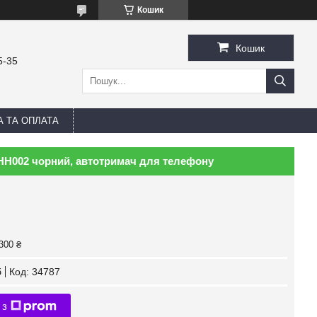
Кошик
Кошик
5-35
А ТА ОПЛАТА
HH002 чорний, автотримач для телефону
300 ₴
б
Код:
34787
 з