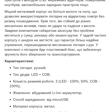
ноутбуків, автомобільних зарядних пристроїв тощо.
Міцний металевий корпус не боїться вологи та пилу, що
дозволяє використовувати ліхтарик на відкритому повітрі без
ризику пошкодження. Крім того, він стійкий до різних
механічних впливів, таких як удари та падіння з висоти.
Завдяки компактним габаритам аксесуар без проблем
міститься у сумці, рюкзаку або кишені куртки. У задній частині
корпусу є шнурок на зап'ястя, що гарантує більш надійне
утримання, перешкоджаючи вислизанню ліхтаря з рук. У
комплекті з ліхтарем йде пластиковий бокс, що забезпечує
зручність його зберігання та транспортування.
Характеристики:
Тип ліхтаря: ручний;
Тип діодів: LED + COB;
Кількість режимів роботи: 3 (LED - 100%, 50%, COB -
100%);
Живлення: вбудований Li-Ion акумулятор;
Спосіб заряджання: від microUSB;
Матеріал корпуса: метал;