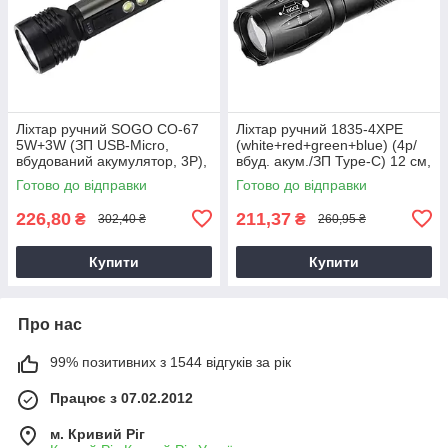
Ліхтар ручний SOGO CO-67
Ліхтар ручний 1835-4XPE
5W+3W (ЗП USB-Micro,
(white+red+green+blue) (4р/
вбудований акумулятор, 3Р),
вбуд. акум./ЗП Type-C) 12 см,
ліхтар світлодіодний USB
LED ліхтар
Готово до відправки
Готово до відправки
226,80
211,37
₴
₴
302,40 ₴
260,95 ₴
Купити
Купити
Про нас
99% позитивних з 1544 відгуків за рік
Працює з 07.02.2012
м. Кривий Ріг