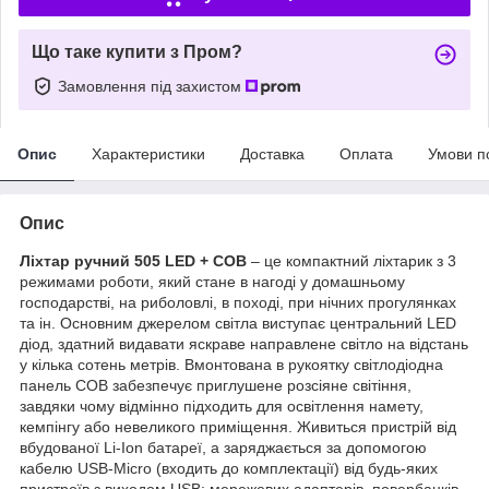
Що таке купити з Пром?
Замовлення під захистом
Опис
Характеристики
Доставка
Оплата
Умови п
Опис
Ліхтар ручний 505 LED + COB
– це компактний ліхтарик з 3
режимами роботи, який стане в нагоді у домашньому
господарстві, на риболовлі, в поході, при нічних прогулянках
та ін. Основним джерелом світла виступає центральний LED
діод, здатний видавати яскраве направлене світло на відстань
у кілька сотень метрів. Вмонтована в рукоятку світлодіодна
панель COB забезпечує приглушене розсіяне світіння,
завдяки чому відмінно підходить для освітлення намету,
кемпінгу або невеликого приміщення. Живиться пристрій від
вбудованої Li-Ion батареї, а заряджається за допомогою
кабелю USB-Micro (входить до комплектації) від будь-яких
пристроїв з виходом USB: мережевих адаптерів, повербанків,