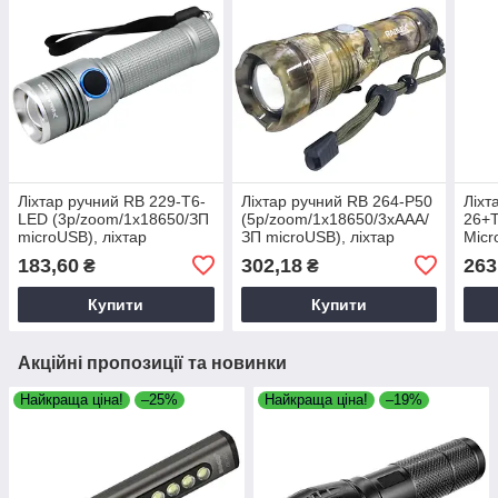
Ліхтар ручний RB 229-T6-
Ліхтар ручний RB 264-Р50
Ліхт
LED (3р/zoom/1х18650/ЗП
(5р/zoom/1х18650/3хААА/
26+
microUSB), ліхтар
ЗП microUSB), ліхтар
Micr
акумуляторний
акумуляторний
ліхт
183,60
302,18
263
₴
₴
ліхт
Купити
Купити
Акційні пропозиції та новинки
Найкраща ціна!
–25%
Найкраща ціна!
–19%