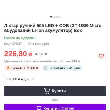
Ліхтар ручний 505 LED + COB (ЗП USB-Micro,
вбудований Li-Ion акумулятор) Box
Готово до відправки
Код: 32807
Опт і роздріб
226,80
₴
302,40 ₴
Мінімальна сума замовлення на сайті — 300 ₴
Економія
75.60 ₴
Залишилось
45 днів
226,80 ₴
від 2 шт.
Купити
або
Купити з