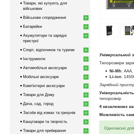
Товари, які купують для
військових
Військове спорядження
Батарейки
Акумулятори та зарядні
пристрої
Спорт, відпочинок та туризм
Універсальний за
Інструменти
Типорозміри заря
Автомобільні аксесуари
Ni-Mh
: ААА,
Li-ion
: 1450
Мобільні аксесуари
Зарядний пристрій
Комп'ютерні аксесуари
Універсальність
Товари для Дому
типорозмір.
Дача, сад, город
4 незалежних к
Засоби від комах та гризунів
Можливість сам
Канцтовари та творчість
Одночасно для 
Товари для прибирання