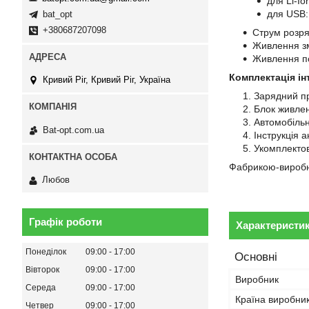
для Li-I
для USB:
bat_opt
+380687207098
Струм розр
Живлення зм
Живлення по
Комплектація інт
Кривий Ріг, Кривий Ріг, Україна
Зарядний при
Блок живле
Автомобільн
Bat-opt.com.ua
Інструкція 
Укомплектов
Фабрикою-виробни
Любов
Графік роботи
Характеристи
Понеділок
09:00
17:00
Основні
Вівторок
09:00
17:00
Виробник
Середа
09:00
17:00
Країна виробни
Четвер
09:00
17:00