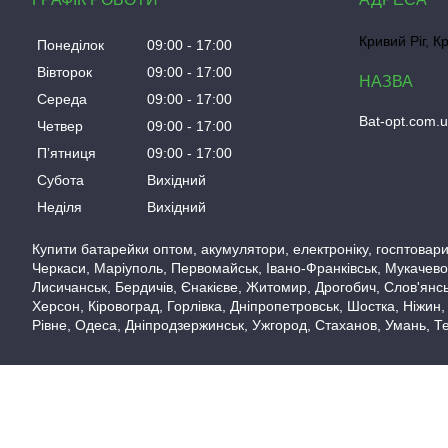
Кривий Ріг, К
Понеділок
09:00
17:00
Вівторок
09:00
17:00
Середа
09:00
17:00
Bat-opt.com.
Четвер
09:00
17:00
Пʼятниця
09:00
17:00
Субота
Вихідний
Неділя
Вихідний
Купити батарейки оптом, акумулятори, електроніку, госптовари,
Черкаси, Маріуполь, Первомайськ, Івано-Франківськ, Мукачево,
Лисичанськ, Бердичів, Єнакієве, Житомир, Дрогобич, Слов'янськ
Херсон, Кіровоград, Горлівка, Дніпропетровськ, Шостка, Ніжин,
Рівне, Одеса, Дніпродзержинськ, Ужгород, Стаханов, Умань, Те