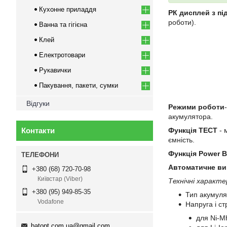
Кухонне приладдя
РК дисплей з пі
роботи).
Ванна та гігієна
Клей
Електротовари
Рукавички
Пакування, пакети, сумки
Відгуки
Режими роботи
акумулятора.
Контакти
Функція ТЕСТ
- 
ємність.
Функція Power 
Автоматичне ви
+380 (68) 720-70-98
Київстар (Viber)
Технічні характери
+380 (95) 949-85-35
Тип акумуля
Vodafone
Напруга і ст
для Ni-M
batopt.com.ua@gmail.com