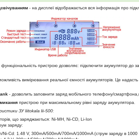
дсвічуванням
- на дисплеї відображається вся інформація про під
- функціональність пристрою дозволяє: підключити акумулятор до зар
можливість вимірювання реальної ємності акумуляторів. Це надаст
Bank
- дозволить заповнити заряд мобільного телефону/смартфона,
микання
пристрою при максимальному рівні заряду акумулятора.
стики ЗУ liitokala lii-500:
торів, що заряджаються: Ni-MH, Ni-CD, Li-Ion
рум заряду:
h/Ni-Cd: 1.48 V, 300mA/500mA/700mA/1000mA (струм заряду в 1000 