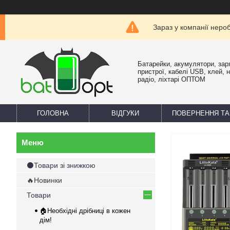
Зараз у компанії неро
Батарейки, акумулятори, зар
пристрої, кабелі USB, клей, 
радіо, ліхтарі ОПТОМ
ГОЛОВНА
ВІДГУКИ
ПОВЕРНЕННЯ ТА
⚫Товари зі знижкою
🔥Новинки
Товари
🏠Необхідні дрібниці в кожен
дім!