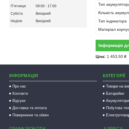
Тип акумулятор
Пʼятниця
09:00
17:00
Кількість акуму
Субота
Вихідний
Тип індикатора
Неділя
Вихідний
Матеріал корпу
Інформація д
Ціна:
1 453,50 ₴
ІНФОРМАЦІЯ
КАТЕГОРІЇ
Про нас
Товари на ви
Контакти
Батарейки
Відгуки
Акумулятори 
Доставка та оплата
Побутова тех
Повернення та обмін
Електротова
ГРАФІК РОБОТИ