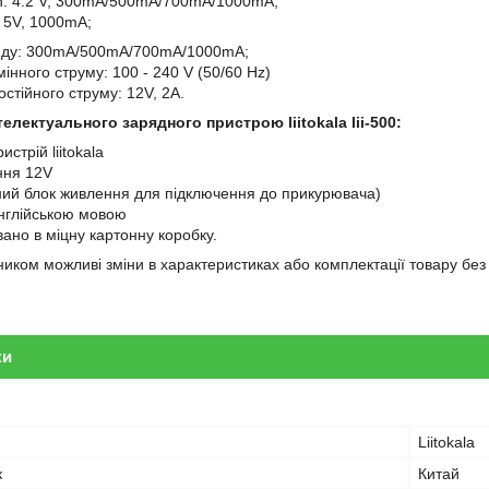
on: 4.2 V, 300mA/500mA/700mA/1000mA;
 5V, 1000mA;
яду: 300mA/500mA/700mA/1000mA;
інного струму: 100 - 240 V (50/60 Hz)
стійного струму: 12V, 2А.
електуального зарядного пристрою liitokala lii-500:
стрій liitokala
ння 12V
ий блок живлення для підключення до прикурювача)
англійською мовою
ано в міцну картонну коробку.
ком можливі зміни в характеристиках або комплектації товару бе
ки
Liitokala
к
Китай