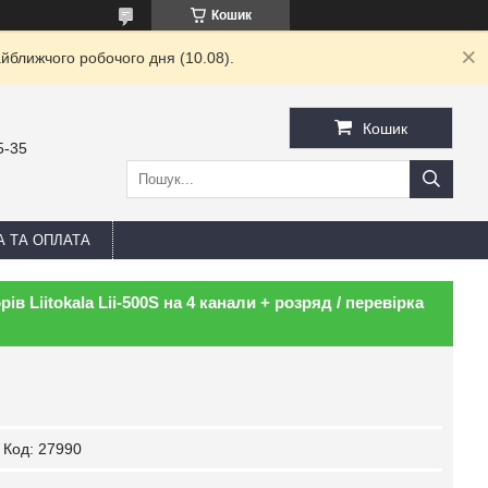
Кошик
йближчого робочого дня (10.08).
Кошик
5-35
А ТА ОПЛАТА
в Liitokala Lii-500S на 4 канали + розряд / перевірка
Код:
27990