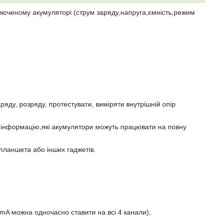
ключеному акумуляторі (струм заряду,напруга,ємність,режим
яду, розряду, протестувати, виміряти внутрішній опір
ь інформацію,які акумулятори можуть працювати на повну
планшета або інших гаджетів.
mA можна одночасно ставити на всі 4 канали);