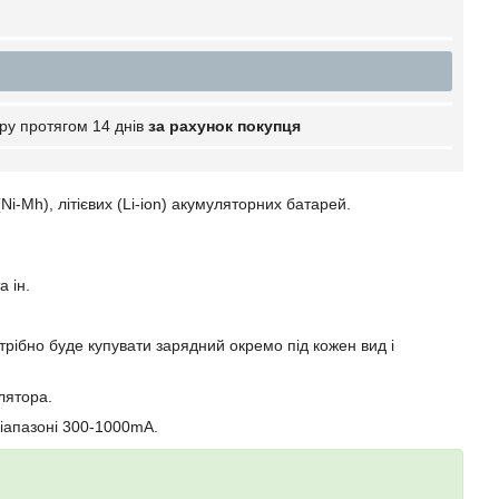
ру протягом 14 днів
за рахунок покупця
i-Mh), літієвих (Li-ion) акумуляторних батарей.
а ін.
отрібно буде купувати зарядний окремо під кожен вид і
лятора.
діапазоні 300-1000mA.