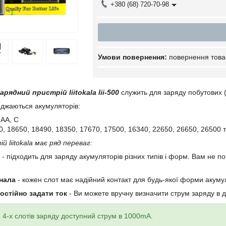
+380 (68) 720-70-98
повернення това
рядний пристрій liitokala lii-500
служить для заряду побутових (N
джаються акумуляторів:
 АА,
С
0, 18650, 18490, 18350, 17670, 17500, 16340, 22650, 26650, 26500 т
 liitokala має ряд переваг:
- підходить для заряду акумуляторів різних типів і форм. Вам не п
анала
- кожен слот має надійний контакт для будь-якої форми акуму
остійно задати ток
- Ви можете вручну визначити струм заряду в 
4-х слотів заряду доступний струм в 1000mA.