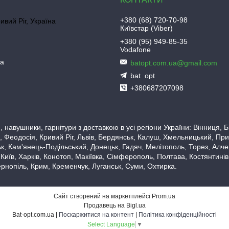
+380 (68) 720-70-98
ривий Ріг, Україна
Київстар (Viber)
+380 (95) 949-85-35
Vodafone
ua
batopt.com.ua@gmail.com
bat_opt
+380687207098
 навушники, гарнітури з доставкою в усі регіони України: Вінниця,
 Феодосія, Кривий Ріг, Львів, Бердянськ, Калуш, Хмельницький, При
, Кам'янець-Подільський, Донецьк, Гадяч, Мелітополь, Торез, Алчевс
 Київ, Харків, Конотоп, Макіївка, Сімферополь, Полтава, Костянтині
рнопіль, Крим, Кременчук, Луганськ, Суми, Охтирка.
Сайт створений на маркетплейсі
Prom.ua
Продавець на Bigl.ua
Bat-opt.com.ua |
Поскаржитися на контент
|
Політика конфіденційності
Select Language
▼