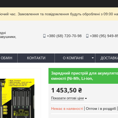
бочий час. Замовлення та повідомлення будуть оброблені з 09:00 на
ядні
+380 (68) 720-70-98
+380 (95) 949-8
навушники,
 ОБМІН
КОНТАКТИ
О КОМПАНІЇ
ДОСТАВК
Зарядний пристрій для акумуляторі
ємності (Ni-Mh, Li-ion,
1 453,50 ₴
Показати оптові ціни
Немає в наявності
Оптом і в роздріб