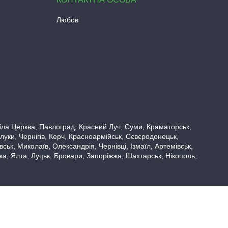
Любов
 Біла Церква, Павлоград, Красний Луч, Суми, Краматорськ,
луки, Чернігів, Керч, Красноармійськ, Сєвєродонецьк,
ьк, Миколаїв, Олександрія, Чернівці, Ізмаїл, Артемівськ,
вка, Ялта, Луцьк, Бровари, Запоріжжя, Шахтарськ, Нікополь,