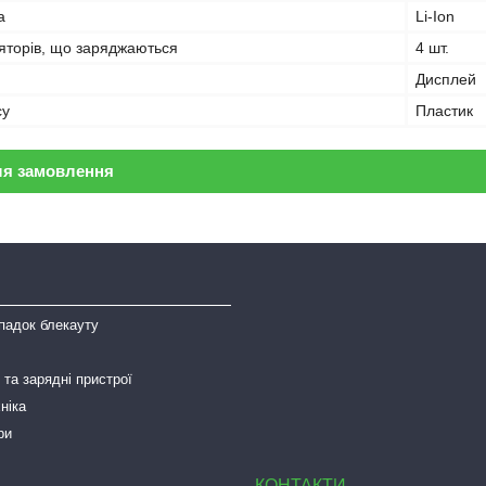
а
Li-Ion
ляторів, що заряджаються
4 шт.
Дисплей
су
Пластик
ля замовлення
падок блекауту
та зарядні пристрої
ніка
ри