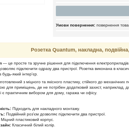
повернення това
Розетка Quantum, накладна, подвійна,
m
— це просте та зручне рішення для підключення електроприладів.
дозволяє підключити одразу два пристрої. Розетка виконана в класич
 будь-який інтер'єр.
иготовлений з міцного та якісного пластику, стійкого до механічних
ною для приміщень, де не потрібен додатковий захист, наприклад, д
 і є практичним вибором для дому, гаража чи офісу.
ність:
Підходить для накладного монтажу.
ть:
Подвійний роз'єм дозволяє підключити два пристрої.
Міцний пластиковий корпус.
зайн:
Класичний білий колір.