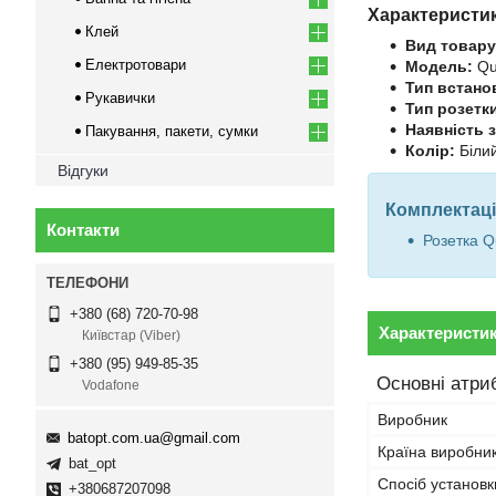
Характеристи
Клей
Вид товару
Електротовари
Модель:
Qu
Тип встано
Рукавички
Тип розетк
Наявність 
Пакування, пакети, сумки
Колір:
Біли
Відгуки
Комплектаці
Контакти
Розетка Q
+380 (68) 720-70-98
Характеристи
Київстар (Viber)
+380 (95) 949-85-35
Основні атри
Vodafone
Виробник
batopt.com.ua@gmail.com
Країна виробни
bat_opt
Спосіб установк
+380687207098