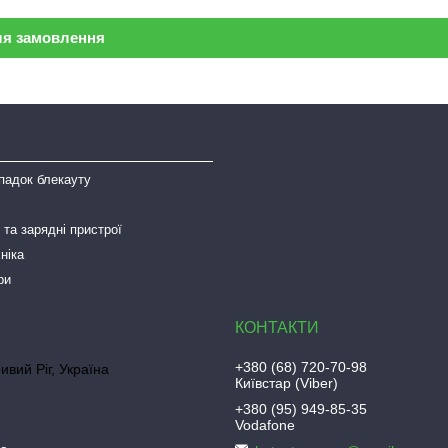
ля замовлення
падок блекауту
та зарядні пристрої
ніка
ри
+380 (68) 720-70-98
ривий Ріг, Україна
Київстар (Viber)
+380 (95) 949-85-35
Vodafone