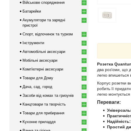
Військове спорядження
Батарейки
Акумулятори та зарядні
пристрої
Спорт, відпочинок та туризм
Інструменти
Автомобільні аксесуари
Мобільні аксесуари
Розетка Quantu
Комп'ютерні аксесуари
два роз'єми, що 
легко впишеться в
Товари для Дому
Корпус розетки в
Дача, сад, город
робить її придат
легко монтується
Засоби від комах та гризунів
Переваги:
Канцтовари та творчість
Універсаль
Товари для прибирання
Практичніс
Надійність:
Кухонне приладдя
Простий ди
Ванна та гігієна