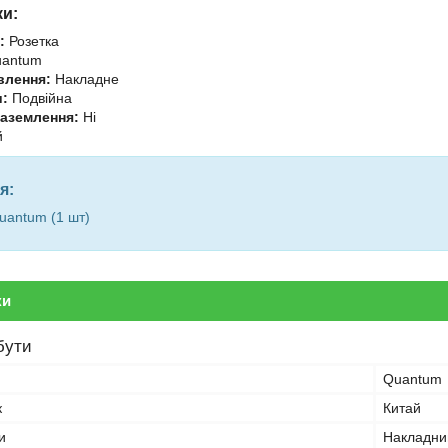
ки:
:
Розетка
antum
влення:
Накладне
и:
Подвійна
заземлення:
Ні
й
я:
uantum (1 шт)
ки
бути
Quantum
к
Китай
и
Накладни