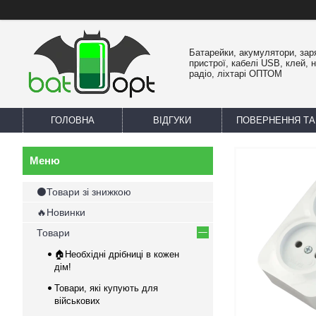
Батарейки, акумулятори, зар
пристрої, кабелі USB, клей, 
радіо, ліхтарі ОПТОМ
ГОЛОВНА
ВІДГУКИ
ПОВЕРНЕННЯ ТА
⚫Товари зі знижкою
🔥Новинки
Товари
🏠Необхідні дрібниці в кожен
дім!
Товари, які купують для
військових