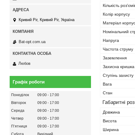
Кількість роз'ємі
Колір корпусу
Кривий Ріг, Кривий Ріг, Україна
Матеріал корпу
Номінальний ст
Напруга
Bat-opt.com.ua
Частота струму
Заземлення
Любов
Захисна кришка
Ступінь захисту 
Графік роботи
Вага
Стан
Понеділок
09:00
17:00
Габаритні ро
Вівторок
09:00
17:00
Середа
09:00
17:00
Довжина
Четвер
09:00
17:00
Висота
Пʼятниця
09:00
17:00
Ширина
Субота
Вихідний