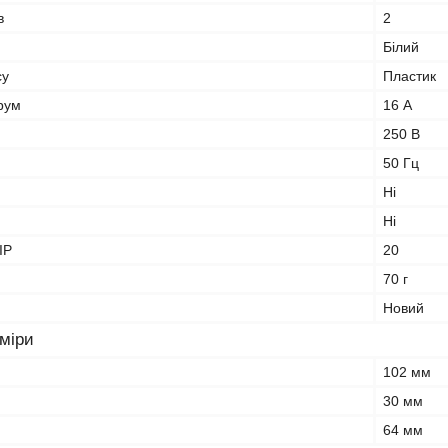
в
2
Білий
су
Пластик
рум
16 А
250 В
50 Гц
Ні
Ні
IP
20
70 г
Новий
зміри
102 мм
30 мм
64 мм