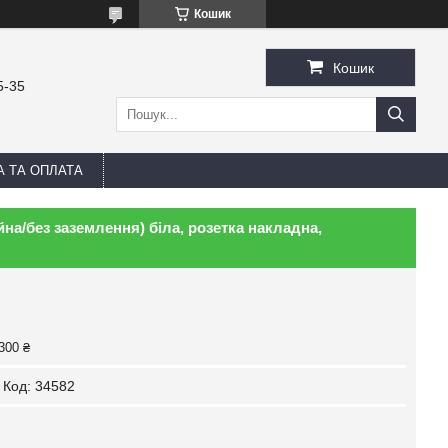
Кошик
Кошик
5-35
А ТА ОПЛАТА
на/без заземлення) біла, розетка накладна,
300 ₴
Код:
34582