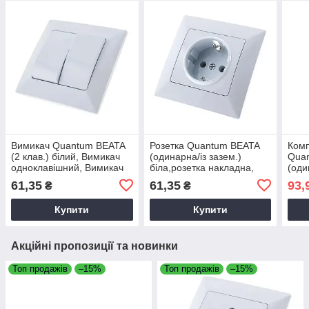
Вимикач Quantum BEATA
Розетка Quantum BEATA
Комп
(2 клав.) білий, Вимикач
(одинарна/із зазем.)
Qua
одноклавішний, Вимикач
біла,розетка накладна,
(оди
світла
універсальна накладна
розе
61,35
61,35
93,
₴
₴
розетка
унів
розе
Купити
Купити
Акційні пропозиції та новинки
Топ продажів
–15%
Топ продажів
–15%