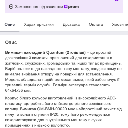
Замовлення під захистом
Опис
Характеристики
Доставка
Оплата
Умови п
Опис
Вимикач накладний Quantum (2 клівіші)
– це простий
двоклавішний вимикач, призначений для використання в
житлових, службових, громадських та інших типах приміщень.
Виріб належить до накладного типу монтажу, завдяки чому не
вимагає вирізання отвору на поверхні для встановлення.
Модель обладнана надійним механізмом, який забезпечує її
тривалий термін служби. Розміри аксесуара становлять
64х64х36 мм.
Корпус білого кольору виготовлений із високоякісного АБС-
пластику, що робить його стійким до різного зовнішнього
впливу. Вимикач QM-ВМН-00020 має найпростіший захист від
пилу та вологи ступеня IP20, тому його рекомендується
використовувати для внутрішнього монтажу в сухих
приміщеннях з низькою вологістю.