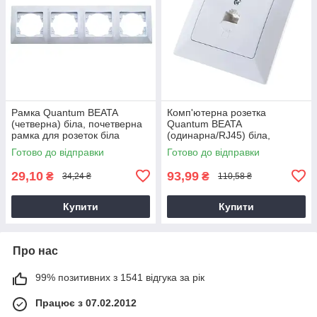
Рамка Quantum BEATA
Комп'ютерна розетка
(четверна) біла, почетверна
Quantum BEATA
рамка для розеток біла
(одинарна/RJ45) біла,
розетка накладна,
Готово до відправки
Готово до відправки
універсальна накладна
розетка
29,10
93,99
₴
₴
34,24 ₴
110,58 ₴
Купити
Купити
Про нас
99% позитивних з 1541 відгука за рік
Працює з 07.02.2012