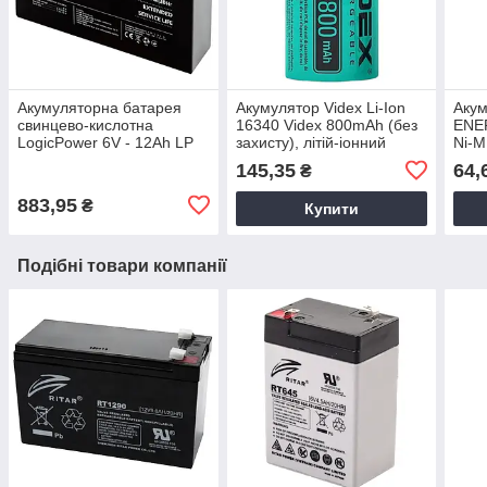
Акумуляторна батарея
Акумулятор Videx Li-Ion
Акум
свинцево-кислотна
16340 Videx 800mAh (без
ENE
LogicPower 6V - 12Ah LP
захисту), літій-іонний
Ni-M
6120 / Акумулятор
акумулятор
145,35
64,
₴
свинцево-кислотний
883,95
₴
Купити
Подібні товари компанії