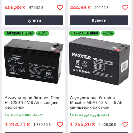
405,88
444,98
₴
₴
471,95 ₴
505,66 ₴
Купити
Купити
Найкраща ціна!
–12%
Найкраща ціна!
–12%
Акумуляторна батарея Ritar
Акумуляторна батарея
RT1290 12 V-9 Ah свинцево-
Maxxter MBAT 12 V — 9 Ah
кислотний
свинцево-кислотний
Готово до відправки
Готово до відправки
1 214,71
1 255,20
₴
₴
1 380,35 ₴
1 426,36 ₴