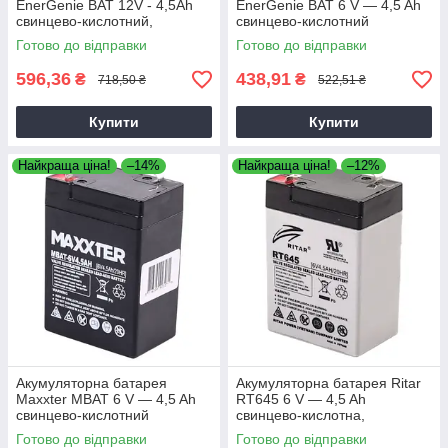
EnerGenie BAT 12V - 4,5Ah
EnerGenie BAT 6 V — 4,5 Ah
свинцево-кислотний,
свинцево-кислотний
акумулятор для електроніки
Готово до відправки
Готово до відправки
596,36
438,91
₴
₴
718,50 ₴
522,51 ₴
Купити
Купити
Найкраща ціна!
–14%
Найкраща ціна!
–12%
Акумуляторна батарея
Акумуляторна батарея Ritar
Maxxter MBAT 6 V — 4,5 Ah
RT645 6 V — 4,5 Ah
свинцево-кислотний
свинцево-кислотна,
(70х47х100)
Свинцево-кислотний
Готово до відправки
Готово до відправки
акумулятор