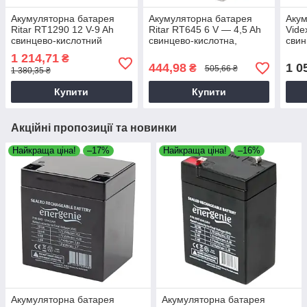
Акумуляторна батарея
Акумуляторна батарея
Акум
Ritar RT1290 12 V-9 Ah
Ritar RT645 6 V — 4,5 Ah
Vide
свинцево-кислотний
свинцево-кислотна,
свин
Свинцево-кислотний
1 214,71
₴
акумулятор
444,98
1 0
₴
505,66 ₴
1 380,35 ₴
Купити
Купити
Акційні пропозиції та новинки
Найкраща ціна!
–17%
Найкраща ціна!
–16%
Акумуляторна батарея
Акумуляторна батарея