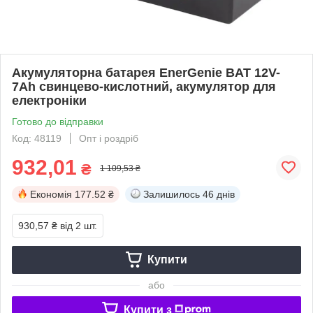
Акумуляторна батарея EnerGenie BAT 12V-
7Ah свинцево-кислотний, акумулятор для
електроніки
Готово до відправки
Код: 48119
Опт і роздріб
932,01
₴
1 109,53 ₴
Економія
177.52 ₴
Залишилось
46 днів
930,57 ₴
від 2 шт.
Купити
або
Купити з