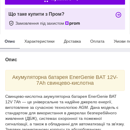
Що таке купити з Пром?
Замовлення під захистом
Опис
Характеристики
Доставка
Оплата
Умови п
Опис
Акумуляторна батарея EnerGenie BAT 12V-
7Ah свинцево-кислотна
Свинцево-кислотна акумуляторна батарея EnerGenie BAT
12V 7Ah — це універсальне та надійне джерело енергії,
виготовлене за сучасною технологією AGM. Дана модель є
стандартом для використання в джерелах безперебійного
живлення (ДБЖ), системах охоронної та пожежної
сигналізації, а також в обладнанні для автоматизації та зв'язку.
Завдяки герметичному корпусу та абсорбованому