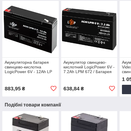
Акумуляторна батарея
Акумулятор свинцево-
Акум
свинцево-кислотна
кислотний LogicPower 6V -
Vide
LogicPower 6V - 12Ah LP
7.2Ah LPM 672 / Батарея
свин
6120 / Акумулятор
акумуляторна свинцево-
1 0
свинцево-кислотний
кислотна
883,95
638,84
₴
₴
Подібні товари компанії