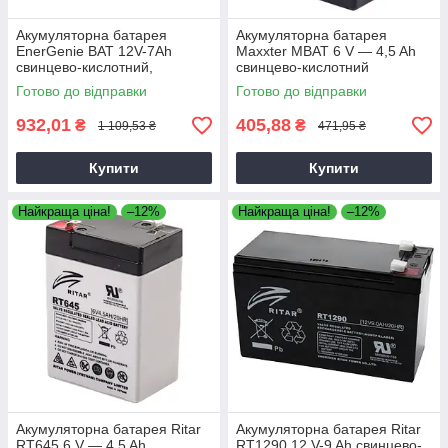
Акумуляторна батарея
Акумуляторна батарея
EnerGenie BAT 12V-7Ah
Maxxter MBAT 6 V — 4,5 Ah
свинцево-кислотний,
свинцево-кислотний
акумулятор для електроніки
(70х47х100)
Готово до відправки
Готово до відправки
932,01
405,88
₴
₴
1 109,53 ₴
471,95 ₴
Купити
Купити
Найкраща ціна!
–12%
Найкраща ціна!
–12%
Акумуляторна батарея Ritar
Акумуляторна батарея Ritar
RT645 6 V — 4,5 Ah
RT1290 12 V-9 Ah свинцево-