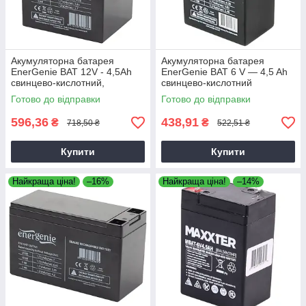
Акумуляторна батарея
Акумуляторна батарея
EnerGenie BAT 12V - 4,5Ah
EnerGenie BAT 6 V — 4,5 Ah
свинцево-кислотний,
свинцево-кислотний
акумулятор для електроніки
Готово до відправки
Готово до відправки
596,36
438,91
₴
₴
718,50 ₴
522,51 ₴
Купити
Купити
Найкраща ціна!
–16%
Найкраща ціна!
–14%