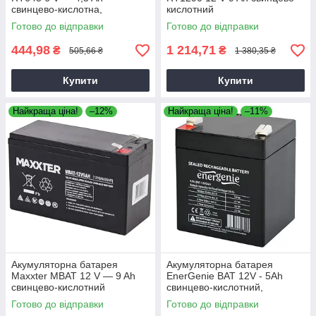
свинцево-кислотна,
кислотний
Свинцево-кислотний
Готово до відправки
Готово до відправки
акумулятор
444,98
1 214,71
₴
₴
505,66 ₴
1 380,35 ₴
Купити
Купити
Найкраща ціна!
–12%
Найкраща ціна!
–11%
Акумуляторна батарея
Акумуляторна батарея
Maxxter MBAT 12 V — 9 Ah
EnerGenie BAT 12V - 5Ah
свинцево-кислотний
свинцево-кислотний,
акумулятор для електроніки
Готово до відправки
Готово до відправки