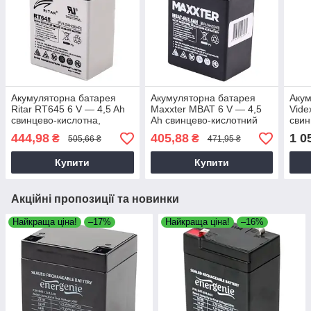
Акумуляторна батарея
Акумуляторна батарея
Акум
Ritar RT645 6 V — 4,5 Ah
Maxxter MBAT 6 V — 4,5
Vide
свинцево-кислотна,
Ah свинцево-кислотний
свин
Свинцево-кислотний
(70х47х100)
444,98
405,88
1 0
₴
₴
505,66 ₴
471,95 ₴
акумулятор
Купити
Купити
Акційні пропозиції та новинки
Найкраща ціна!
–17%
Найкраща ціна!
–16%