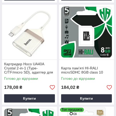
Картридер Hoco UA40A
Crystal 2-in-1 (Type-
Карта пам'яті HI-RALI
C/TF/micro SD), адаптер для
microSDHC 8GB class 10
micro SD карт
Готово до відправки
Готово до відправки
178,08
184,02
₴
₴
Купити
Купити
Топ продажів