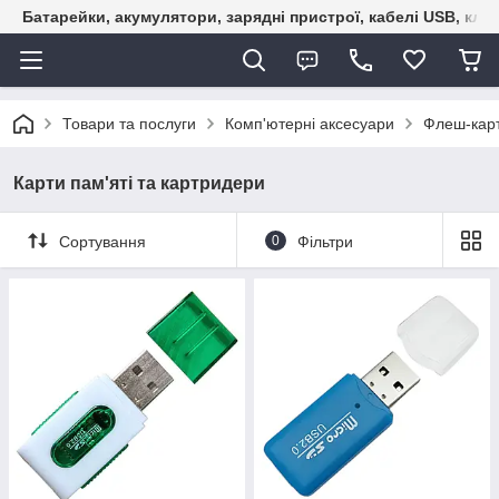
Батарейки, акумулятори, зарядні пристрої, кабелі USB, кле
Товари та послуги
Комп'ютерні аксесуари
Флеш-карт
Карти пам'яті та картридери
Сортування
0
Фільтри