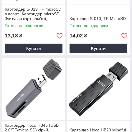
Картридер S-019 TF microSD
в асорт., Картридер microSD,
Зчитувач карт пам'яті,
Картрідер S-010, TF MicroSD
адаптер для microSD карти
Готово до відправки
Готово до відправки
13,18
14,02
₴
₴
Купити
Купити
Картридер Hoco HB45 (USB
2.0/TF/micro SD) сірий,
Картрідер Hoco HB20 Mindful