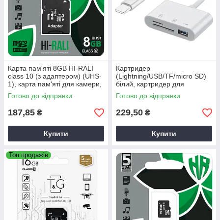
Карта пам'яті 8GB HI-RALI
Картридер
class 10 (з адаптером) (UHS-
(Lightning/USB/TF/micro SD)
1), карта пам'яті для камери,
білий, картридер для
карта пам'яті з адаптером
комп'ютера
Готово до відправки
Готово до відправки
187,85
229,50
₴
₴
Купити
Купити
Топ продажів