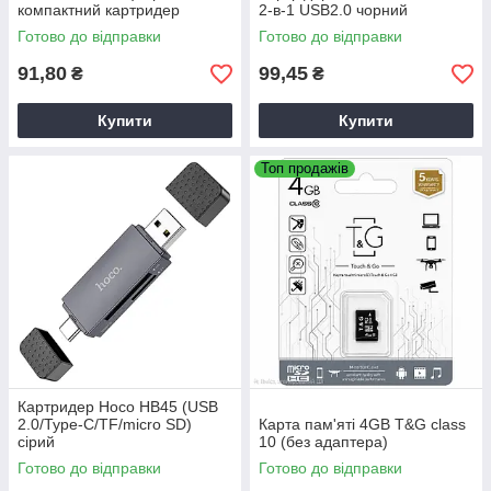
компактний картридер
2-в-1 USB2.0 чорний
Готово до відправки
Готово до відправки
91,80
99,45
₴
₴
Купити
Купити
Топ продажів
Картридер Hoco HB45 (USB
2.0/Type-C/TF/micro SD)
Карта пам'яті 4GB T&G class
сірий
10 (без адаптера)
Готово до відправки
Готово до відправки