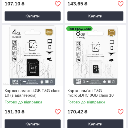
107,10
143,65
₴
₴
Купити
Купити
Топ продажів
Картка пам'яті 4GB T&G class
Карта пам'яті T&G
10 (з адаптером)
microSDHC 8GB class 10
Готово до відправки
Готово до відправки
151,30
170,42
₴
₴
Купити
Купити