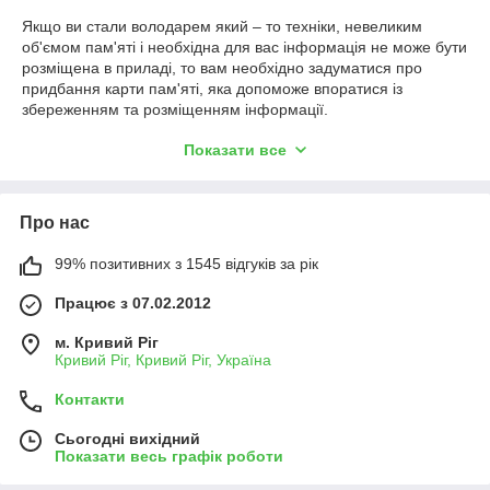
Якщо ви стали володарем який – то техніки, невеликим
об'ємом пам'яті і необхідна для вас інформація не може бути
розміщена в приладі, то вам необхідно задуматися про
придбання карти пам'яті, яка допоможе впоратися із
збереженням та розміщенням інформації.
Карта пам'яті
володіє великим обсягом пам'яті. Вона може
Показати все
підійти до багатьом мобільним телефонів, комунікаторів,
фотоапаратів, відеокамер, комп'ютерів і іншим пристроїв.
Карта пам'яті можливість забезпечувати зберігання досить
Про нас
великої числа даних. Карта пам'яті збереже мультимедійні,
особисті дані. Карти пам'яті виготовляються у відповідності зі
строгими технічними вимогами, що гарантує високу
99% позитивних з 1545 відгуків за рік
надійність.
Працює з 07.02.2012
З картою пам'яті ваша інформація не прив'язана тільки
до вашому, наприклад, телефону. Ви зможете розділити
м. Кривий Ріг
колекцію своєї музики і фотографій з близькими друзями,
Кривий Ріг, Кривий Ріг, Україна
родичами і колегами. Ультра - тонкий роз'єм
карти
,
витрачає мала кількість енергії вашого телефону.
Контакти
Сьогодні вихідний
Показати весь графік роботи