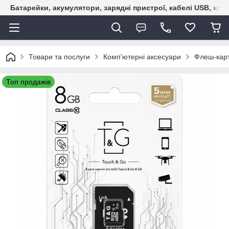
Батарейки, акумулятори, зарядні пристрої, кабелі USB, кле
Товари та послуги
Комп'ютерні аксесуари
Флеш-карт
Топ продажів