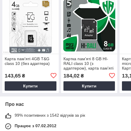
Карта пам'яті 4GB T&G
Картка пам'яті 8 GB HI-
Карт
class 10 (без адаптера)
RALI class 10 (з
micr
адаптером), карта пам'яті
Карт
для смартфона, карта
Зчит
143,65
184,02
13,
₴
₴
пам'яті 8GB
адап
карт
Купити
Купити
Про нас
99% позитивних з 1542 відгуків за рік
Працює з 07.02.2012