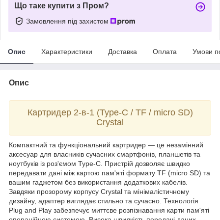
Що таке купити з Пром?
Замовлення під захистом
Опис
Характеристики
Доставка
Оплата
Умови п
Опис
Картридер 2-в-1 (Type-C / TF / micro SD)
Crystal
Компактний та функціональний картридер — це незамінний
аксесуар для власників сучасних смартфонів, планшетів та
ноутбуків із роз'ємом Type-C. Пристрій дозволяє швидко
передавати дані між картою пам'яті формату TF (micro SD) та
вашим гаджетом без використання додаткових кабелів.
Завдяки прозорому корпусу Crystal та мінімалістичному
дизайну, адаптер виглядає стильно та сучасно. Технологія
Plug and Play забезпечує миттєве розпізнавання карти пам'яті
операційною системою. Висока швидкість передачі даних