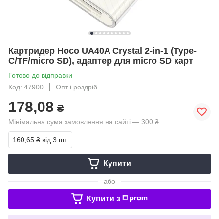
Картридер Hoco UA40A Crystal 2-in-1 (Type-
C/TF/micro SD), адаптер для micro SD карт
Готово до відправки
Код: 47900
Опт і роздріб
178,08
₴
Мінімальна сума замовлення на сайті — 300 ₴
160,65 ₴
від 3 шт.
Купити
або
Купити з