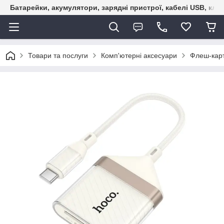
Батарейки, акумулятори, зарядні пристрої, кабелі USB, кле
Товари та послуги
Комп'ютерні аксесуари
Флеш-карт