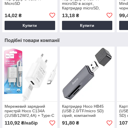
MicroSD
microSD в асорт.,
Mind
Картридер microSD,
чор
Зчитувач карт пам'яті,
14,02
13,18
99,
₴
₴
адаптер для microSD
карти
Купити
Купити
Подібні товари компанії
Мережевий зарядний
Картридер Hoco HB45
Карт
пристрій Hoco C134A
(USB 2.0/TF/micro SD)
(USB
(1USB/12W/2,4A) + Type-C
сірий, компактний
SD) 
білий, зарядний пристрій
картридер
110,92
91,80
107
₴/набір
₴
білий