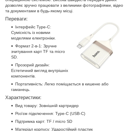
дозволяє зручно працювати з великими фотографіями, відео
та документами в будь-якому місці.
Переваги:
Інтерфейс Type-C:
Сумісність із новими
моделями електроніки.
Формат 2-в-1: Зручне
зчитування карт TF та micro
SD.
Прозорий дизайн:
Естетичний вигляд внутрішніх
компонентів.
Портативність: Легко поміщається в кишеню або
гаманець.
Характеристики:
Вид товару: Зовнішній картридер
Роз'єм підключення: Type-C (USB-C)
Підтримка карт: TF / micro SD
Матеріал корпусу: Ударостійкий пластик