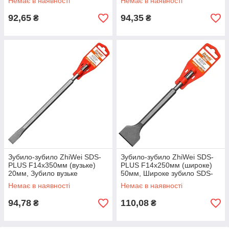
Немає в наявності
Немає в наявності
штроблення стін
92,65
94,35
₴
₴
Зубило-зубило ZhiWei SDS-
Зубило-зубило ZhiWei SDS-
PLUS F14х350мм (вузьке)
PLUS F14х250мм (широке)
20мм, Зубило вузьке
50мм, Широке зубило SDS-
подовжене, Насадка для
PLUS, Насадка для
Немає в наявності
Немає в наявності
перфоратора SDS
перфоратора
94,78
110,08
₴
₴