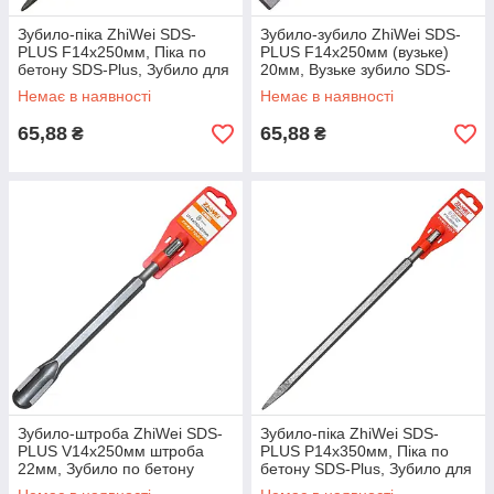
Зубило-піка ZhiWei SDS-
Зубило-зубило ZhiWei SDS-
PLUS F14х250мм, Піка по
PLUS F14х250мм (вузьке)
бетону SDS-Plus, Зубило для
20мм, Вузьке зубило SDS-
демонтажу
PLUS, Долото для
Немає в наявності
Немає в наявності
перфоратора
65,88
65,88
₴
₴
Зубило-штроба ZhiWei SDS-
Зубило-піка ZhiWei SDS-
PLUS V14х250мм штроба
PLUS Р14х350мм, Піка по
22мм, Зубило по бетону
бетону SDS-Plus, Зубило для
SDS-Plus, Насадка для
демонтажу