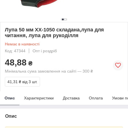
Лупа 50 мм XX-1050 складана,лупа для
читання, лупа для рукоділля
Немає в наявності
Код: 47344
Опт і роздріб
48,88
₴
Мінімальна сума замовлення на сайті — 300 ₴
41,31 ₴
від 3 шт.
Опис
Характеристики
Доставка
Оплата
Умови п
Опис