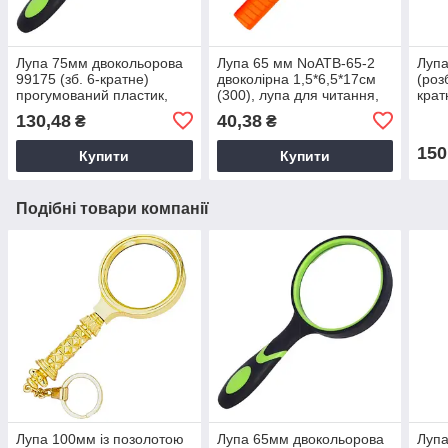
Лупа 75мм двокольорова
Лупа 65 мм NoАТВ-65-2
Лупа
99175 (зб. 6-кратне)
двоколірна 1,5*6,5*17см
(роз
прогумований пластик,
(300), лупа для читання,
крат
лупа для читання, лупа
лупа для рукоділля
чита
130,48
40,38
₴
₴
для рукоділля
руко
150
Купити
Купити
Подібні товари компанії
Лупа 100мм із позолотою
Лупа 65мм двокольорова
Лупа