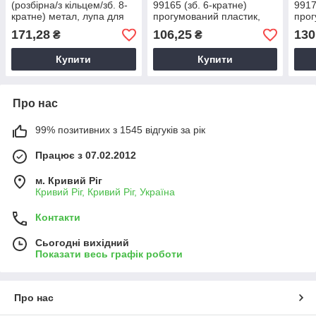
(розбірна/з кільцем/зб. 8-
99165 (зб. 6-кратне)
9917
кратне) метал, лупа для
прогумований пластик,
прог
читання, лупа для
лупа для читання, лупа
лупа
171,28
106,25
130
₴
₴
рукоділля
для рукоділля
для 
Купити
Купити
Про нас
99% позитивних з 1545 відгуків за рік
Працює з 07.02.2012
м. Кривий Ріг
Кривий Ріг, Кривий Ріг, Україна
Контакти
Сьогодні вихідний
Показати весь графік роботи
Про нас