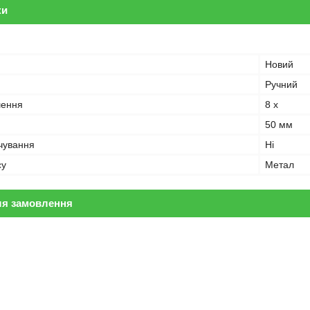
ки
Новий
Ручний
шення
8 х
50 мм
ічування
Ні
су
Метал
ля замовлення