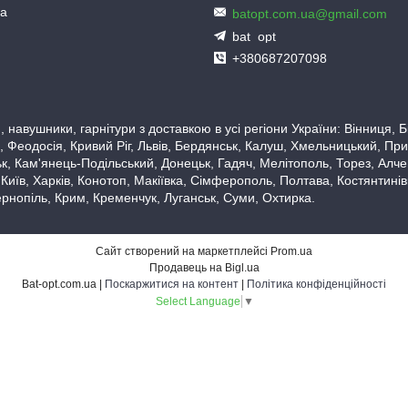
ua
batopt.com.ua@gmail.com
bat_opt
+380687207098
 навушники, гарнітури з доставкою в усі регіони України: Вінниця,
 Феодосія, Кривий Ріг, Львів, Бердянськ, Калуш, Хмельницький, При
, Кам'янець-Подільський, Донецьк, Гадяч, Мелітополь, Торез, Алчевс
 Київ, Харків, Конотоп, Макіївка, Сімферополь, Полтава, Костянтині
рнопіль, Крим, Кременчук, Луганськ, Суми, Охтирка.
Сайт створений на маркетплейсі
Prom.ua
Продавець на Bigl.ua
Bat-opt.com.ua |
Поскаржитися на контент
|
Політика конфіденційності
Select Language
▼