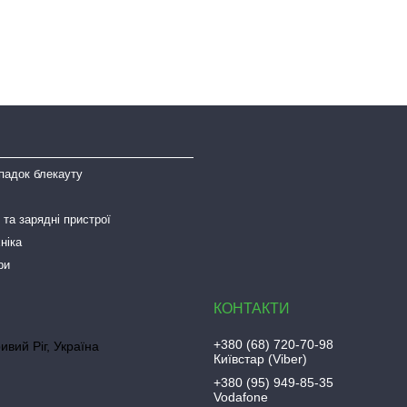
падок блекауту
та зарядні пристрої
ніка
ри
+380 (68) 720-70-98
ривий Ріг, Україна
Київстар (Viber)
+380 (95) 949-85-35
Vodafone