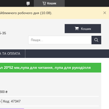
Кошик
йближчого робочого дня (10.08).
Кошик
5-35
А ТА ОПЛАТА
тал 20*52 мм,лупа для читання, лупа для рукоділля
300 ₴
б
Код:
47347