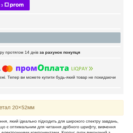
 з
ру протягом 14 днів
за рахунок покупця
тежі. Тепер ви можете купити будь-який товар не покидаючи
метал 20×52мм
ння, який ідеально підходить для широкого спектру завдань,
, що є оптимальним для читання дрібного шрифту, вивчення
и електронними компонентами. Корпус лупи виконаний з