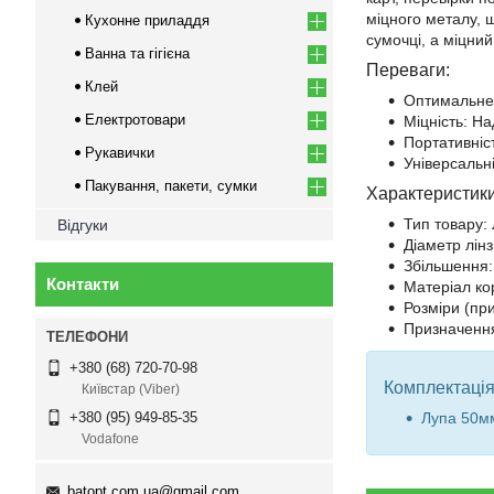
міцного металу, щ
Кухонне приладдя
сумочці, а міцни
Ванна та гігієна
Переваги:
Клей
Оптимальне 
Електротовари
Міцність: На
Портативніст
Рукавички
Універсальні
Пакування, пакети, сумки
Характеристики
Тип товару:
Відгуки
Діаметр лін
Збільшення:
Контакти
Матеріал ко
Розміри (пр
Призначення
+380 (68) 720-70-98
Комплектація
Київстар (Viber)
Лупа 50мм
+380 (95) 949-85-35
Vodafone
batopt.com.ua@gmail.com