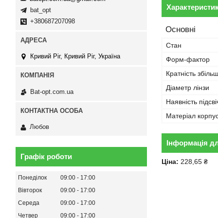
Характеристи
bat_opt
+380687207098
Основні
Стан
Кривий Ріг, Кривий Ріг, Україна
Форм-фактор
Кратність збіль
Діаметр лінзи
Bat-opt.com.ua
Наявність підсв
Матеріал корпу
Любов
Інформація д
Графік роботи
Ціна:
228,65 ₴
Понеділок
09:00
17:00
Вівторок
09:00
17:00
Середа
09:00
17:00
Четвер
09:00
17:00