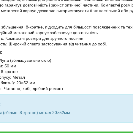
о гарантує довговічність і захист оптичної частини. Компактні розм
й металевий корпус дозволяє використовувати її як настільний або р
збільшення: 8-кратне, підходить для більшості повсякденних та тех
дійний металевий корпус забезпечує довговічність.
ь: Компактні розміри для зручного носіння.
сть: Широкий спектр застосування від читання до хобі.
:
 Лупа (збільшувальне скло)
зи: 50 мм
 8-кратне
рпусу: Метал
иблизні): 20×52 мм
: Читання, хобі, дрібний ремонт
:
 (збільш. 8-кратне) метал 20×52мм.