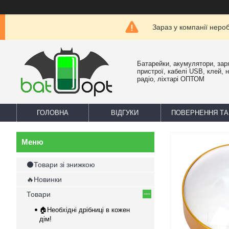
Зараз у компанії неро
Батарейки, акумулятори, зар
пристрої, кабелі USB, клей, 
радіо, ліхтарі ОПТОМ
ГОЛОВНА
ВІДГУКИ
ПОВЕРНЕННЯ ТА
⚫Товари зі знижкою
🔥Новинки
Товари
🏠Необхідні дрібниці в кожен
дім!