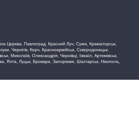
 Біла Церква, Павлоград, Красний Луч, Суми, Краматорськ,
луки, Чернігів, Керч, Красноармійськ, Сєвєродонецьк,
ьк, Миколаїв, Олександрія, Чернівці, Ізмаїл, Артемівськ,
вка, Ялта, Луцьк, Бровари, Запоріжжя, Шахтарськ, Нікополь,