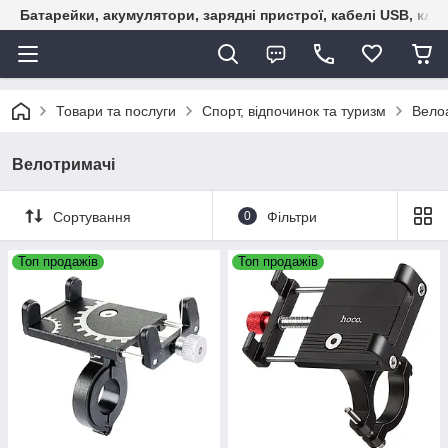
Батарейки, акумулятори, зарядні пристрої, кабелі USB, кле
Товари та послуги
Спорт, відпочинок та туризм
Велоа
Велотримачі
Сортування
0
Фільтри
Топ продажів
Топ продажів