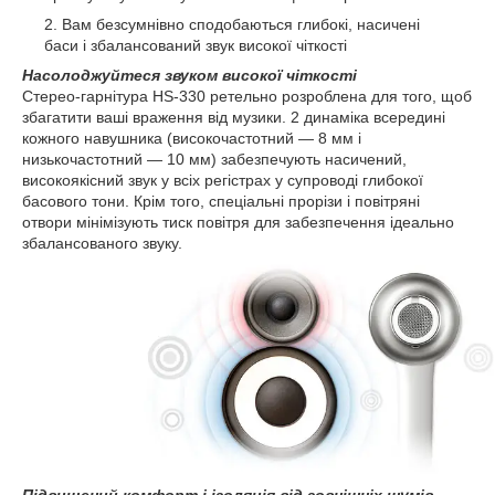
Вам безсумнівно сподобаються глибокі, насичені
баси і збалансований звук високої чіткості
Насолоджуйтеся звуком високої чіткості
Стерео-гарнітура HS-330 ретельно розроблена для того, щоб
збагатити ваші враження від музики. 2 динаміка всередині
кожного навушника (високочастотний ― 8 мм і
низькочастотний ― 10 мм) забезпечують насичений,
високоякісний звук у всіх регістрах у супроводі глибокої
басового тони. Крім того, спеціальні прорізи і повітряні
отвори мінімізують тиск повітря для забезпечення ідеально
збалансованого звуку.