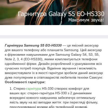
Гарнітура Samsung S5 EO-HS330
― це якісний аксесуар
для вашого телефону або планшета Samsung. Цей аксесуар
є фірмовими навушниками для Samsung Galaxy S4, S3, S5,
Note 2, 3, 4 (EO-HS330), якими комплектуються телефони
однойменної фірми. Дизайн розроблений з урахуванням всіх
сучасних потреб покупців. Відмінне звучання і можливість
використовувати їх в якості гарнітури зробили даний аксесуар
дуже популярним в співтоваристві любителів техніки Самсунг.
Особливості гарнітури:
Стерео-
гарнітура
HS-330 створює комфорт для
ваших вух: стерео-гарнітура HS-330 з 2 динаміками
всередині кожного навушника забезпечує оптимальну
якість звуку на всі випадки життя: при перегляді фільму,
прослуховуванні музики або телефонній розмові.