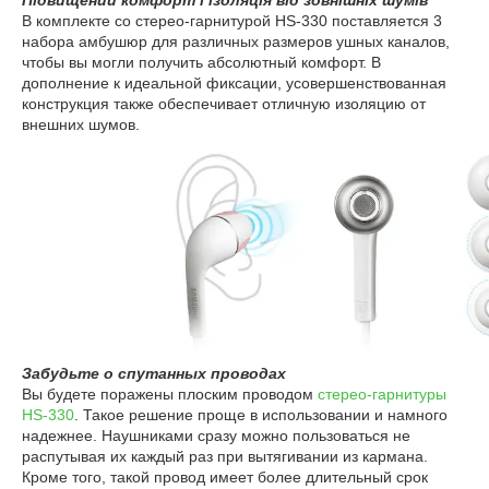
Підвищений комфорт і ізоляція від зовнішніх шумів
В комплекте со стерео-гарнитурой HS-330 поставляется 3
набора амбушюр для различных размеров ушных каналов,
чтобы вы могли получить абсолютный комфорт. В
дополнение к идеальной фиксации, усовершенствованная
конструкция также обеспечивает отличную изоляцию от
внешних шумов.
Забудьте о спутанных проводах
Вы будете поражены плоским проводом
стерео-гарнитуры
HS-330
. Такое решение проще в использовании и намного
надежнее. Наушниками сразу можно пользоваться не
распутывая их каждый раз при вытягивании из кармана.
Кроме того, такой провод имеет более длительный срок