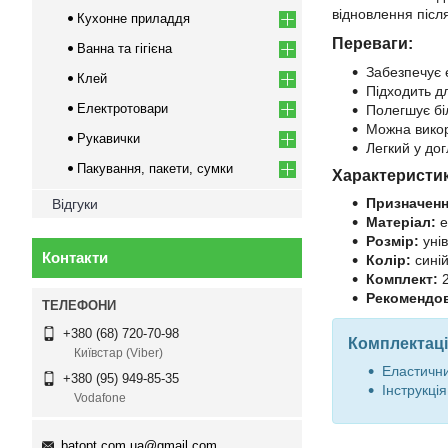
відновлення післ
Кухонне приладдя
Переваги:
Ванна та гігієна
Забезпечує 
Клей
Підходить дл
Електротовари
Полегшує бі
Можна викор
Рукавички
Легкий у до
Пакування, пакети, сумки
Характеристи
Призначенн
Відгуки
Матеріал:
е
Розмір:
унів
Контакти
Колір:
сині
Комплект:
2
Рекомендов
+380 (68) 720-70-98
Комплектаці
Київстар (Viber)
Еластични
+380 (95) 949-85-35
Інструкція
Vodafone
batopt.com.ua@gmail.com