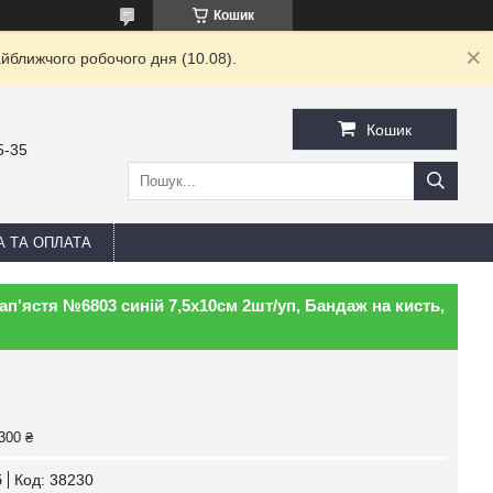
Кошик
йближчого робочого дня (10.08).
Кошик
5-35
А ТА ОПЛАТА
ап'ястя №6803 синій 7,5х10см 2шт/уп, Бандаж на кисть,
300 ₴
б
Код:
38230