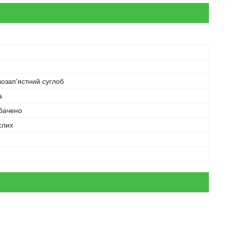
озап'ястний суглоб
а
бачено
слих