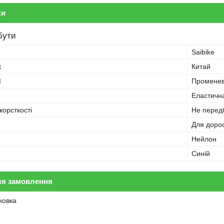
ки
бути
Saibike
к
Китай
ї
Променев
Еластичн
жорсткості
Не перед
Для доро
Нейлон
Синій
ля замовлення
ковка