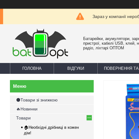
Зараз у компанії неро
Батарейки, акумулятори, зар
пристрої, кабелі USB, клей, 
радіо, ліхтарі ОПТОМ
ГОЛОВНА
ВІДГУКИ
ПОВЕРНЕННЯ ТА
⚫Товари зі знижкою
🔥Новинки
Товари
🏠Необхідні дрібниці в кожен
дім!