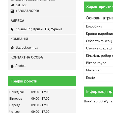
bat_opt
Характеристи
+380687207098
Основні атри
Виробник
Кривий Ріг, Кривий Ріг, Україна
Країна виробни
Область фіксаці
Bat-opt.com.ua
Ступінь фіксації
Кількість ребер 
Вікова група
Любов
Матеріал
Колір
Графік роботи
Інформація д
Понеділок
09:00
17:00
Вівторок
09:00
17:00
Ціна:
23,80 ₴/упа
Середа
09:00
17:00
Четвер
09:00
17:00