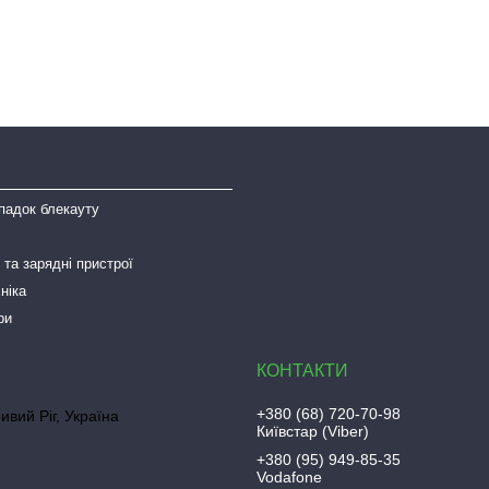
падок блекауту
та зарядні пристрої
ніка
ри
+380 (68) 720-70-98
ривий Ріг, Україна
Київстар (Viber)
+380 (95) 949-85-35
Vodafone