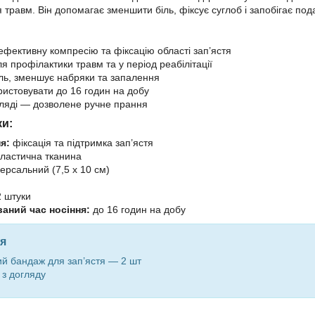
я травм. Він допомагає зменшити біль, фіксує суглоб і запобігає 
ефективну компресію та фіксацію області зап’ястя
я профілактики травм та у період реабілітації
ль, зменшує набряки та запалення
истовувати до 16 годин на добу
гляді — дозволене ручне прання
ки:
я:
фіксація та підтримка зап’ястя
ластична тканина
ерсальний (7,5 х 10 см)
й
 штуки
аний час носіння:
до 16 годин на добу
я
й бандаж для зап’ястя — 2 шт
 з догляду