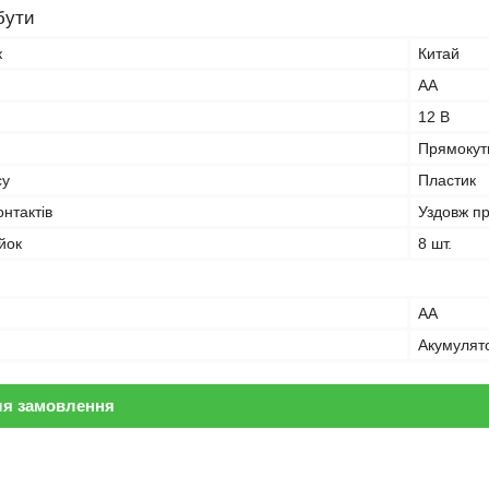
бути
к
Китай
АА
12 В
Прямокут
су
Пластик
нтактів
Уздовж пр
йок
8 шт.
AA
Акумулят
ля замовлення