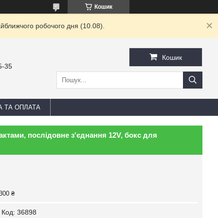
Кошик
йближчого робочого дня (10.08).
Кошик
5-35
А ТА ОПЛАТА
актами, послідовне з'єднання 12V, бокс для
300 ₴
Код:
36898