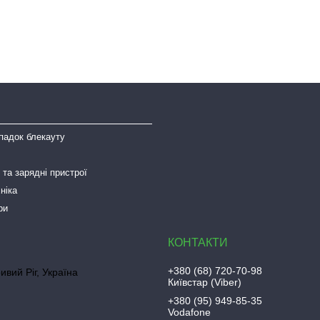
падок блекауту
та зарядні пристрої
ніка
ри
+380 (68) 720-70-98
ривий Ріг, Україна
Київстар (Viber)
+380 (95) 949-85-35
Vodafone