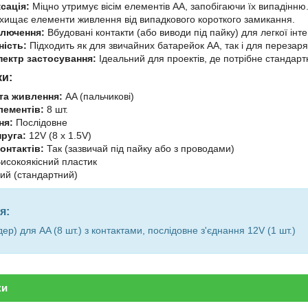
сація:
Міцно утримує вісім елементів AA, запобігаючи їх випадінню
хищає елементи живлення від випадкового короткого замикання.
ключення:
Вбудовані контакти (або виводи під пайку) для легкої інтег
ність:
Підходить як для звичайних батарейок AA, так і для перезар
ектр застосування:
Ідеальний для проектів, де потрібне стандар
ки:
та живлення:
AA (пальчикові)
лементів:
8 шт.
ня:
Послідовне
пруга:
12V (8 х 1.5V)
онтактів:
Так (зазвичай під пайку або з проводами)
исокоякісний пластик
ий (стандартний)
я:
дер) для AA (8 шт.) з контактами, послідовне з'єднання 12V (1 шт.)
ки