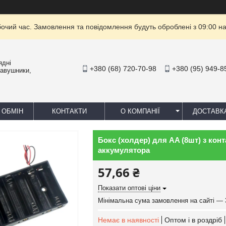
бочий час. Замовлення та повідомлення будуть оброблені з 09:00 на
ядні
+380 (68) 720-70-98
+380 (95) 949-8
навушники,
 ОБМІН
КОНТАКТИ
О КОМПАНІЇ
ДОСТАВК
Бокс (холдер) для AA (8шт) з конт
аккумулятора
57,66 ₴
Показати оптові ціни
Мінімальна сума замовлення на сайті — 
Немає в наявності
Оптом і в роздріб