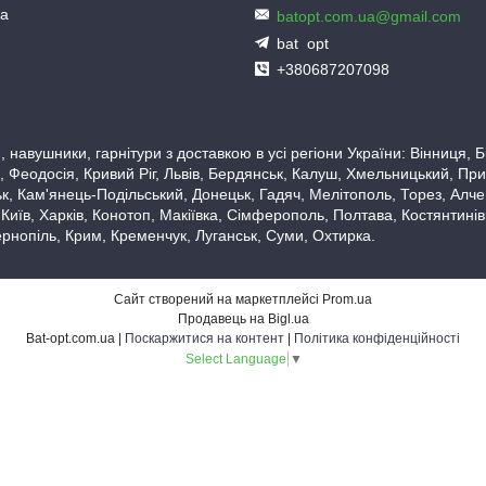
ua
batopt.com.ua@gmail.com
bat_opt
+380687207098
 навушники, гарнітури з доставкою в усі регіони України: Вінниця,
 Феодосія, Кривий Ріг, Львів, Бердянськ, Калуш, Хмельницький, При
, Кам'янець-Подільський, Донецьк, Гадяч, Мелітополь, Торез, Алчевс
 Київ, Харків, Конотоп, Макіївка, Сімферополь, Полтава, Костянтині
рнопіль, Крим, Кременчук, Луганськ, Суми, Охтирка.
Сайт створений на маркетплейсі
Prom.ua
Продавець на Bigl.ua
Bat-opt.com.ua |
Поскаржитися на контент
|
Політика конфіденційності
Select Language
▼