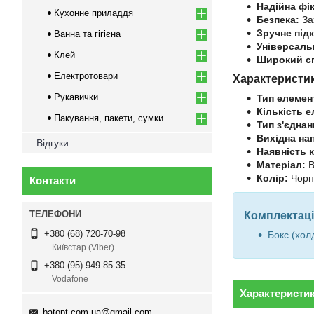
Надійна фік
Кухонне приладдя
Безпека:
За
Зручне під
Ванна та гігієна
Універсаль
Клей
Широкий сп
Електротовари
Характеристи
Рукавички
Тип елемен
Кількість е
Пакування, пакети, сумки
Тип з'єднан
Вихідна на
Відгуки
Наявність к
Матеріал:
В
Колір:
Чорн
Контакти
Комплектаці
+380 (68) 720-70-98
Бокс (хол
Київстар (Viber)
+380 (95) 949-85-35
Vodafone
Характеристи
batopt.com.ua@gmail.com