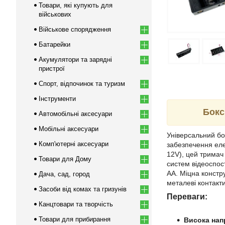
Товари, які купують для
військових
Військове спорядження
Батарейки
Акумулятори та зарядні
пристрої
Спорт, відпочинок та туризм
Інструменти
Бокс
Автомобільні аксесуари
Мобільні аксесуари
Універсальний б
Комп'ютерні аксесуари
забезпечення еле
12V), цей тримач
Товари для Дому
систем відеоспос
AA. Міцна констр
Дача, сад, город
металеві контакт
Засоби від комах та гризунів
Переваги:
Канцтовари та творчість
Товари для прибирання
Висока нап