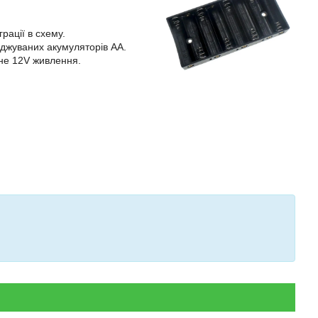
.
рації в схему.
яджуваних акумуляторів AA.
тне 12V живлення.