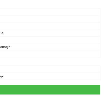
на
оводів
ор