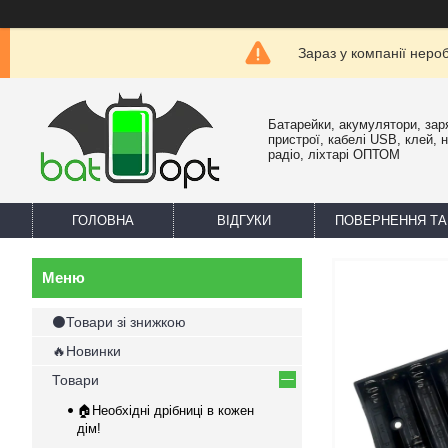
Зараз у компанії неро
Батарейки, акумулятори, зар
пристрої, кабелі USB, клей, 
радіо, ліхтарі ОПТОМ
ГОЛОВНА
ВІДГУКИ
ПОВЕРНЕННЯ ТА
⚫Товари зі знижкою
🔥Новинки
Товари
🏠Необхідні дрібниці в кожен
дім!