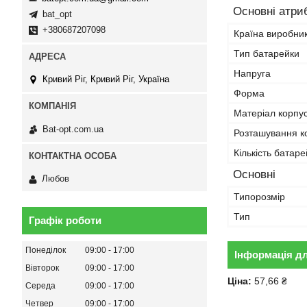
Основні атри
bat_opt
+380687207098
Країна виробни
Тип батарейки
Напруга
Кривий Ріг, Кривий Ріг, Україна
Форма
Матеріал корпу
Bat-opt.com.ua
Розташування ко
Кількість батаре
Основні
Любов
Типорозмір
Тип
Графік роботи
Понеділок
09:00
17:00
Інформація д
Вівторок
09:00
17:00
Ціна:
57,66 ₴
Середа
09:00
17:00
Четвер
09:00
17:00