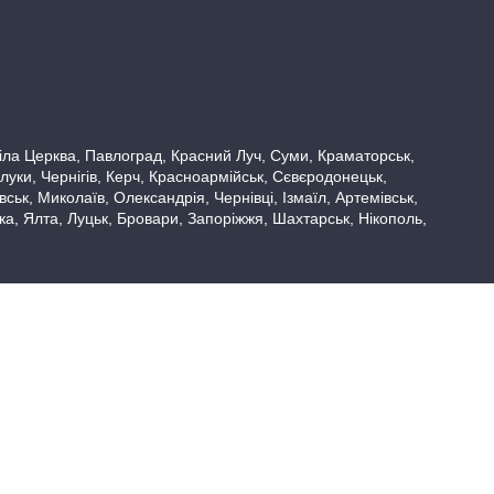
 Біла Церква, Павлоград, Красний Луч, Суми, Краматорськ,
луки, Чернігів, Керч, Красноармійськ, Сєвєродонецьк,
ьк, Миколаїв, Олександрія, Чернівці, Ізмаїл, Артемівськ,
вка, Ялта, Луцьк, Бровари, Запоріжжя, Шахтарськ, Нікополь,