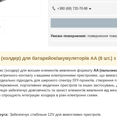
+380 (68) 720-70-98
повернення това
 (холдер) для батарейок/акумуляторів AA (8 шт.) 
окс (холдер) для восьми елементів живлення формату
AA (пальчико
ктричного контакту з вашими електронними пристроями, що вимагаю
 ідеально підходить для широкого спектру DIY-проектів, створення п
тереження, портативних медичних пристроїв та інших застосувань, 
укція забезпечує довговічність та захист елементів живлення від м
и спрощують інтеграцію холдера в різні електронні схеми.
руга:
Забезпечує стабільне 12V для вимогливих пристроїв.