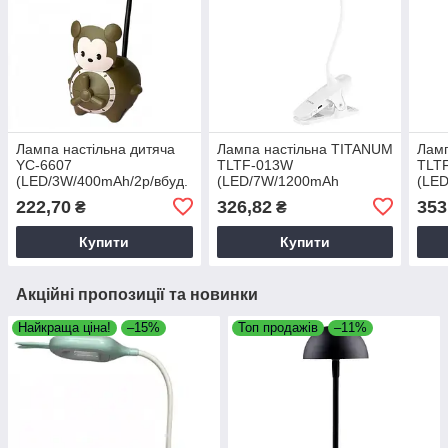
Лампа настільна дитяча
Лампа настільна TITANUM
Ламп
YC-6607
TLTF-013W
TLT
(LED/3W/400mAh/2р/вбуд.
(LED/7W/1200mAh
(LE
акумулятор) в асорт.,
/220lm/3000-6000K/3р/на
/220
222,70
326,82
353
₴
₴
дитяча LED лампа
прищіпці/вбуд. акум.) біла
6000
Купити
Купити
Акційні пропозиції та новинки
Найкраща ціна!
–15%
Топ продажів
–11%