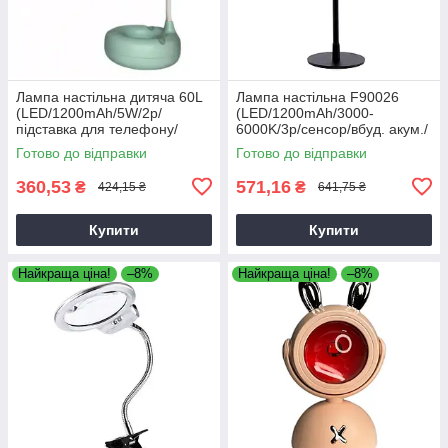
Лампа настільна дитяча 60L
Лампа настільна F90026
(LED/1200mAh/5W/2р/
(LED/1200mAh/3000-
підставка для телефону/
6000K/3р/сенсор/вбуд. акум./
вбудований акумулятор)
ЗП Type-C) 29 см чорна,
Готово до відправки
Готово до відправки
21,5см
акумуляторна лампа
360,53
571,16
₴
₴
424,15 ₴
641,75 ₴
Купити
Купити
Найкраща ціна!
–8%
Найкраща ціна!
–8%