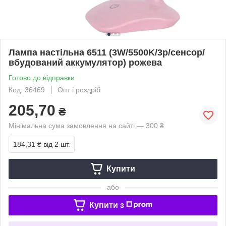
Лампа настільна 6511 (3W/5500K/3р/сенсор/
вбудований аккумулятор) рожева
Готово до відправки
Код: 36469
Опт і роздріб
205,70
₴
Мінімальна сума замовлення на сайті — 300 ₴
184,31 ₴
від 2 шт.
Купити
або
Купити з