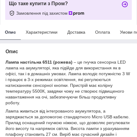
Що таке купити з Пром?
Замовлення під захистом
Опис
Характеристики
Доставка
Оплата
Умови п
Опис
Лампа настільна 6511 (рожева)
– це гнучка сенсорна LED
лампа на акумуляторі, яка підійде для використання як в
офісі, так і в домашніх умовах. Лампа володіє потужністю 3 W
і працює в 3-х режимах освітлення, які регулюються
натисканням сенсорної кнопки. Пристрій має колірну
температуру 5500К, завдяки чому не створює підвищеного
навантаження на очі, забезпечуючи більш продуктивну
роботу.
Лампа живиться від інтегрованого акумулятора, а
заряджається за допомогою стандартного Micro USB кабелю.
Прилад оснащений гнучкою ніжкою, що дозволяє регулювати
його висоту та напрямок світла. Висота лампи з урахуванням
плафону становить 27 см. Виріб має сучасний дизайн і