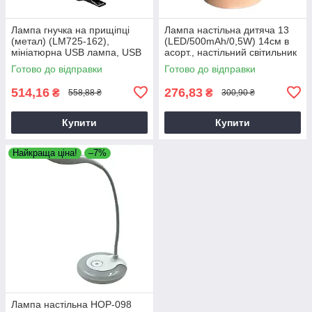
Лампа гнучка на прищіпці
Лампа настільна дитяча 13
(метал) (LM725-162),
(LED/500mAh/0,5W) 14см в
мініатюрна USB лампа, USB
асорт., настільний світильник
світильник
дитячий
Готово до відправки
Готово до відправки
514,16
276,83
₴
₴
558,88 ₴
300,90 ₴
Купити
Купити
Найкраща ціна!
–7%
Лампа настільна HOP-098