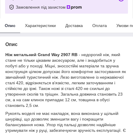
Замовлення під захистом
Опис
Характеристики
Доставка
Оплата
Умови п
Опис
Ніж метальний Grand Way 2907 RB
- недорогий ніж, який
стане не тільки цікавим аксесуаром, але і знадобиться у
побуті або у поході. Міцні, зносостійкі матеріали та зручна
конструкція цілком допускає його комфортне застосування як
звичайний туристичний ніж. Лезо виготовлене із нержавіючої
сталі 420, відрізняється в'язкістю, легким заточуванням і
стійкістю до іржі. Також ножі зі сталі 420 не схильні до
утворення сколів та тріщин. Загальна довжина становить 23
см, а на сам клинок припадає 12 см, товщина в обусі
становить 2,5 см.
Рукоять моделі не має накладок, вона виконана у щільній
шнурівці, що дозволяє зменшити вагу і покращити
балансування ножа. Упор під пальці дозволяє надійніше
утримувати ніж у руці, забезпечуючи зручність експлуатації. Є