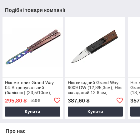
Подібні товари компанії
Ніж-метелик Grand Way
Ніж викидний Grand Way
Ніж-
04-B тренувальний
9009 DW (12,8/5,3см), Ніж
Gran
(балісонг) (23,5/10см),
складаний 12.8 см,
(18,
Балисонг тренувальний
Викидний ніж
295,80
387,60
357
₴
₴
510 ₴
Купити
Купити
Про нас