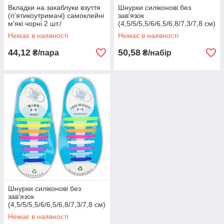
Вкладки на закаблуки взуття
Шнурки силіконові без
(п'ятикоутримачі) самоклейні
зав'язок
м'які чорні 2 шт./
(4,5/5/5,5/6/6,5/6,8/7,3/7,8 см)
пач.,вкладиші-задники на
16 шт./пач. чорні, кейс для
Немає в наявності
Немає в наявності
п'яту
окулярів
44,12
50,58
₴/пара
₴/набір
Шнурки силіконові без
зав'язок
(4,5/5/5,5/6/6,5/6,8/7,3/7,8 см)
16 шт./пач. кольорові,
Немає в наявності
силіконові шнурки дитячі