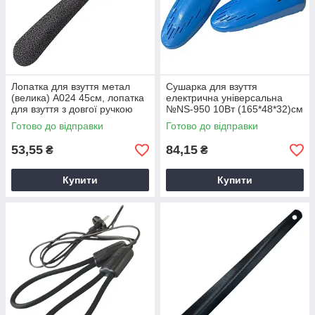
Лопатка для взуття метал
Сушарка для взуття
(велика) А024 45см, лопатка
електрична універсальна
для взуття з довгої ручкою
№NS-950 10Вт (165*48*32)см
(100)
Готово до відправки
Готово до відправки
53,55
84,15
₴
₴
Купити
Купити