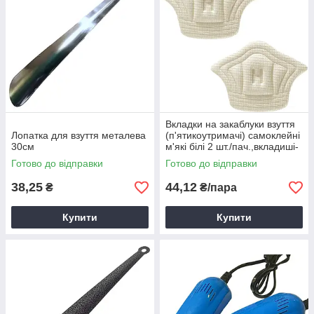
Вкладки на закаблуки взуття
Лопатка для взуття металева
(п'ятикоутримачі) самоклейні
30см
м'які білі 2 шт./пач.,вкладиші-
задники на п'яту
Готово до відправки
Готово до відправки
38,25
44,12
₴
₴/пара
Купити
Купити