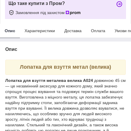
Що таке купити з Пром?
Замовлення під захистом
Опис
Характеристики
Доставка
Оплата
Умови п
Опис
Лопатка для взуття метал (велика)
Лопатка для взуття металева велика А024
довжиною 45 см
— це незамінний аксесуар для кожного дому, який значно
спрощує процес взування та подовжує термін служби вашого
взуття. Виготовлена з міцного металу, ця лопатка забезпечує
надійну підтримку стопи, запобігаючи деформації задника
взуття при взуванні. Її велика довжина дозволяє взуватися, не
нахиляючись, що особливо зручно для людей високого
зросту, літніх людей або тих, хто відчуває труднощі з
нахилами. Стильний та лаконічний дизайн, а також висока
міцність роблять цю лопатку не лише практичним, а й