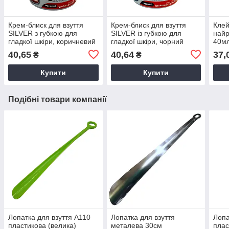
Крем-блиск для взуття
Крем-блиск для взуття
Клей
SILVER з губкою для
SILVER із губкою для
найр
гладкої шкіри, коричневий
гладкої шкіри, чорний
40мл
50 мл
50мл
для 
40,65
40,64
37,
₴
₴
Купити
Купити
Подібні товари компанії
Лопатка для взуття А110
Лопатка для взуття
Лопа
пластикова (велика)
металева 30см
плас