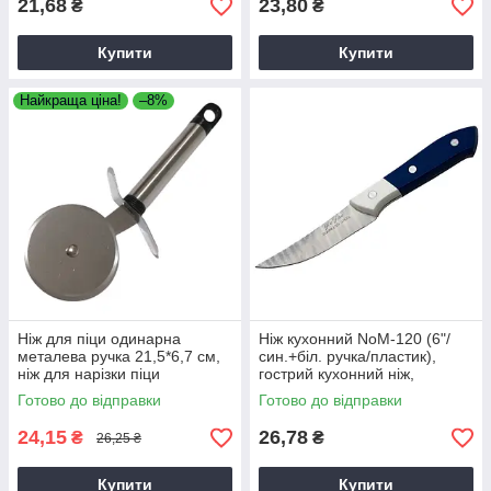
21,68
23,80
₴
₴
Купити
Купити
Найкраща ціна!
–8%
Ніж для піци одинарна
Ніж кухонний NoМ-120 (6"/
металева ручка 21,5*6,7 см,
син.+біл. ручка/пластик),
ніж для нарізки піци
гострий кухонний ніж,
універсальний кухонний ніж
Готово до відправки
Готово до відправки
24,15
26,78
₴
₴
26,25 ₴
Купити
Купити