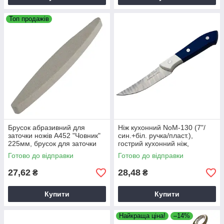
Топ продажів
Брусок абразивний для
Ніж кухонний NoМ-130 (7"/
заточки ножів А452 "Човник"
син.+біл. ручка/пласт.),
225мм, брусок для заточки
гострий кухонний ніж,
універсальний кухонний ніж
Готово до відправки
Готово до відправки
27,62
28,48
₴
₴
Купити
Купити
Найкраща ціна!
–14%