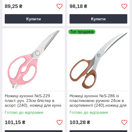
89,25
98,18
₴
₴
Купити
Купити
Топ продажів
Ножиці кухонні №S-229
Ножиці кухонні №S-286 із
пласт. руч. 23см блістер в
пластиковою ручкою 24см в
асорт. (240), ножиці для кухні
асортименті (240),ножиці для
кухні
Готово до відправки
Готово до відправки
101,15
103,28
₴
₴