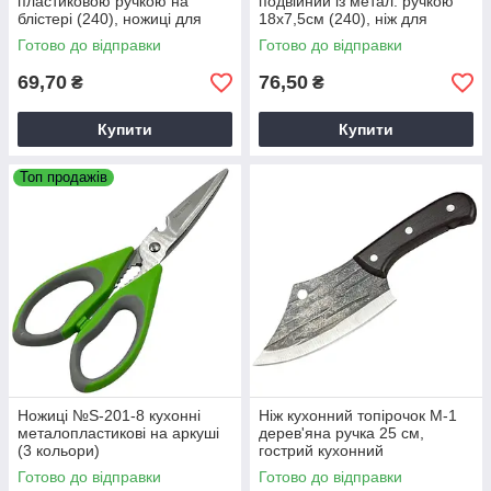
пластиковою ручкою на
подвійний із метал. ручкою
блістері (240), ножиці для
18х7,5см (240), ніж для
кухні
нарізки піци
Готово до відправки
Готово до відправки
69,70
76,50
₴
₴
Купити
Купити
Топ продажів
Ножиці №S-201-8 кухонні
Ніж кухонний топірочок М-1
металопластикові на аркуші
дерев'яна ручка 25 см,
(3 кольори)
гострий кухонний
ніж,універсальний кухонний
Готово до відправки
Готово до відправки
топірочок