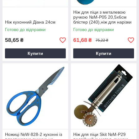
Ніж для піци з металевою
ручкою №М-Р05 20,5х6см
Ніж кухонний Діана 24см
блістер (240),ніж для нарізки
піци
Готово до відправки
Готово до відправки
58,65
61,68
₴
₴
75,22 ₴
Купити
Купити
Ножиці №W-828-2 кухонні із
Ніж для піци Skit №М-Р29