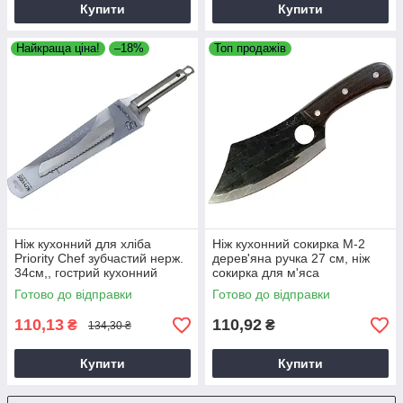
Купити
Купити
Найкраща ціна!
–18%
Топ продажів
Ніж кухонний для хліба
Ніж кухонний сокирка М-2
Priority Сhef зубчастий нерж.
дерев'яна ручка 27 см, ніж
34см,, гострий кухонний
сокирка для м'яса
ніж,хвилястий кухонний ніж
Готово до відправки
Готово до відправки
110,13
110,92
₴
₴
134,30 ₴
Купити
Купити