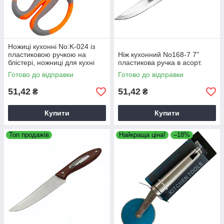
Ножиці кухонні No:K-024 із
пластиковою ручкою на
Ніж кухонний No168-7 7"
блістері, ножниці для кухні
пластикова ручка в асорт.
Готово до відправки
Готово до відправки
51,42
51,42
₴
₴
Купити
Купити
Топ продажів
Найкраща ціна!
–18%