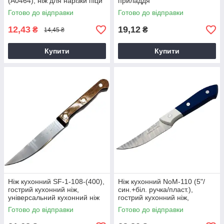
(А0464), ніж для нарізки піци
приладдя
Готово до відправки
Готово до відправки
12,43
19,12
₴
₴
14,45 ₴
Купити
Купити
Ніж кухонний SF-1-108-(400),
Ніж кухонний NoМ-110 (5"/
гострий кухонний ніж,
син.+біл. ручка/пласт.),
універсальний кухонний ніж
гострий кухонний ніж,
універсальний кухонний ніж
Готово до відправки
Готово до відправки