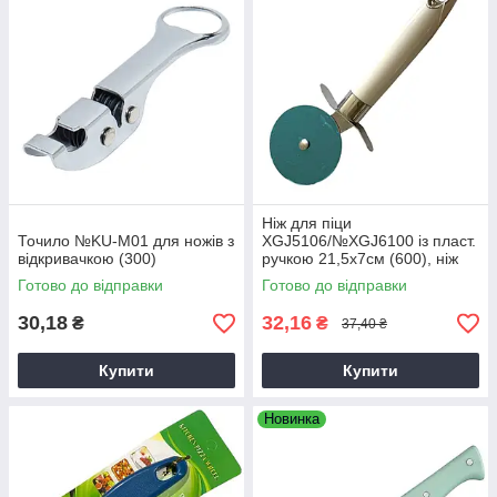
Ніж для піци
Точило №KU-M01 для ножів з
XGJ5106/№XGJ6100 із пласт.
відкривачкою (300)
ручкою 21,5х7см (600), ніж
для нарізки піци
Готово до відправки
Готово до відправки
30,18
32,16
₴
₴
37,40 ₴
Купити
Купити
Новинка