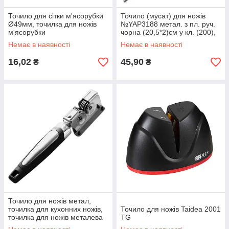
Точило для сітки м'ясорубки
Точило (мусат) для ножів
Ø49мм, точилка для ножів
№YAP3188 метал. з пл. руч.
м'ясорубки
чорна (20,5*2)см у кл. (200),
мусат для ножів
Немає в наявності
Немає в наявності
16,02
45,90
₴
₴
Точило для ножів метал,
точилка для кухонних ножів,
Точило для ножів Taidea 2001
точилка для ножів металева
TG