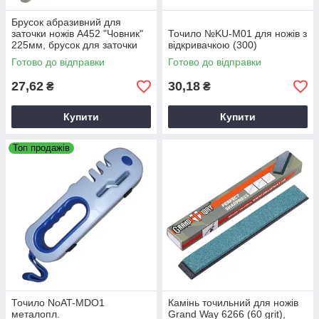
Брусок абразивний для
заточки ножів А452 "Човник"
Точило №KU-M01 для ножів з
225мм, брусок для заточки
відкривачкою (300)
Готово до відправки
Готово до відправки
27,62
30,18
₴
₴
Купити
Купити
Топ продажів
Точило NoAT-MDO1
Камінь точильний для ножів
металопл.
Grand Way 6266 (60 grit),