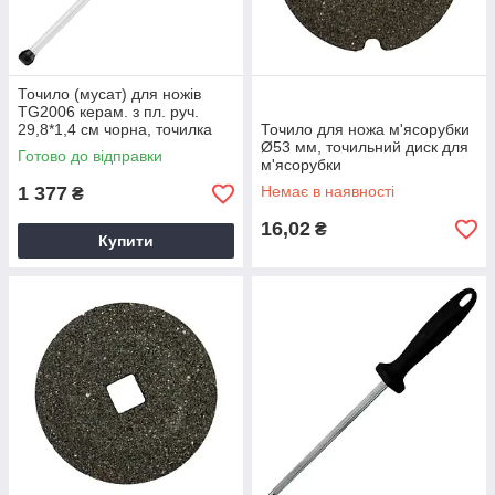
Точило (мусат) для ножів
TG2006 керам. з пл. руч.
29,8*1,4 см чорна, точилка
Точило для ножа м'ясорубки
для ножів з пластиковою
Ø53 мм, точильний диск для
Готово до відправки
ручкою
м'ясорубки
1 377
Немає в наявності
₴
16,02
₴
Купити