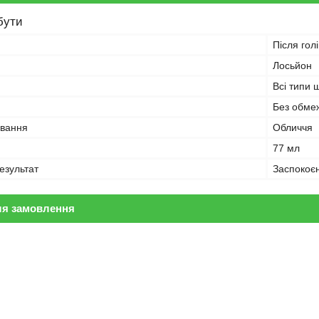
бути
Після гол
Лосьйон
Всі типи 
Без обме
ування
Обличчя
77 мл
езультат
Заспокоє
ля замовлення