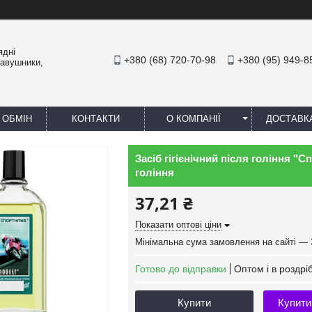
ядні
+380 (68) 720-70-98
+380 (95) 949-8
навушники,
 ОБМІН
КОНТАКТИ
О КОМПАНІЇ
ДОСТАВК
Засіб гігієнічний після гоління "
гоління
37,21 ₴
Показати оптові ціни
Мінімальна сума замовлення на сайті — 
Готово до відправки
Оптом і в роздрі
Купити
Купити