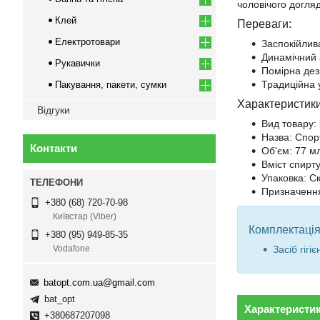
чоловічого догляд
Клей
Переваги:
Електротовари
Заспокійлива
Динамічний 
Рукавички
Помірна дез
Традиційна 
Пакування, пакети, сумки
Характеристики
Відгуки
Вид товару: 
Назва: Спор
Контакти
Об'єм: 77 м
Вміст спирт
Упаковка: С
Призначення
+380 (68) 720-70-98
Київстар (Viber)
Комплектація
+380 (95) 949-85-35
Засіб гігі
Vodafone
batopt.com.ua@gmail.com
bat_opt
Характеристи
+380687207098