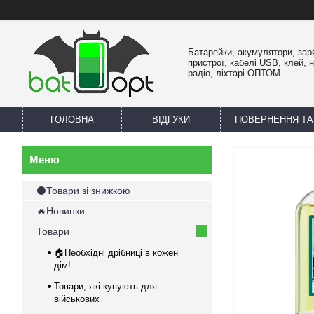
Батарейки, акумулятори, зар
пристрої, кабелі USB, клей, 
радіо, ліхтарі ОПТОМ
ГОЛОВНА
ВІДГУКИ
ПОВЕРНЕННЯ ТА
⚫Товари зі знижкою
🔥Новинки
Товари
🏠Необхідні дрібниці в кожен
дім!
Товари, які купують для
військових