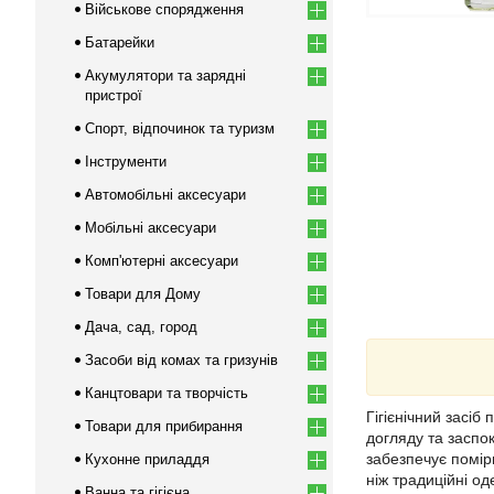
Військове спорядження
Батарейки
Акумулятори та зарядні
пристрої
Спорт, відпочинок та туризм
Інструменти
Автомобільні аксесуари
Мобільні аксесуари
Комп'ютерні аксесуари
Товари для Дому
Дача, сад, город
Засоби від комах та гризунів
Канцтовари та творчість
Гігієнічний засіб
Товари для прибирання
догляду та заспок
забезпечує помір
Кухонне приладдя
ніж традиційні о
Ванна та гігієна