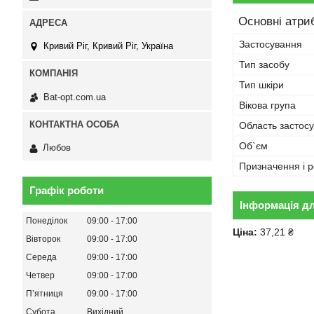
Основні атри
Застосування
Кривий Ріг, Кривий Ріг, Україна
Тип засобу
Тип шкіри
Bat-opt.com.ua
Вікова група
Область застос
Об`єм
Любов
Призначення і р
Графік роботи
Інформація д
Понеділок
09:00
17:00
Ціна:
37,21 ₴
Вівторок
09:00
17:00
Середа
09:00
17:00
Четвер
09:00
17:00
Пʼятниця
09:00
17:00
Субота
Вихідний