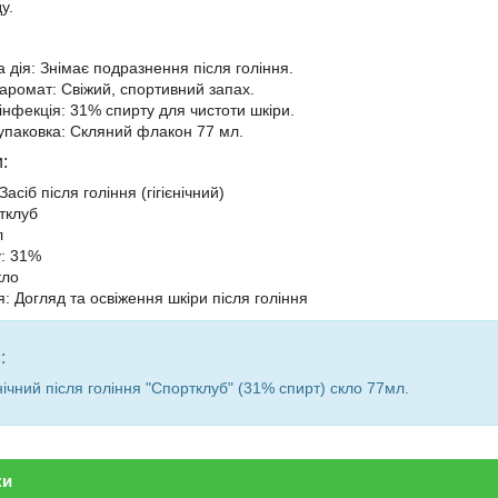
у.
 дія: Знімає подразнення після гоління.
аромат: Свіжий, спортивний запах.
інфекція: 31% спирту для чистоти шкіри.
упаковка: Скляний флакон 77 мл.
:
Засіб після гоління (гігієнічний)
тклуб
л
у: 31%
кло
: Догляд та освіження шкіри після гоління
:
єнічний після гоління "Спортклуб" (31% спирт) скло 77мл.
ки