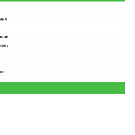
іння
шкіри
жень
ння