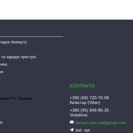
падок блекауту
та зарядні пристрої
ніка
ри
+380 (68) 720-70-98
ривий Ріг, Україна
Київстар (Viber)
+380 (95) 949-85-35
Vodafone
ua
batopt.com.ua@gmail.com
bat_opt