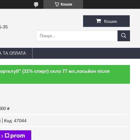
Кошик
Кошик
5-35
А ТА ОПЛАТА
Спортклуб" (31% спирт) скло 77 мл,лосьйон після
300 ₴
б
Код:
47044
 з