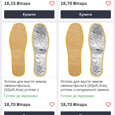
16,15
18,70
₴/пара
₴/пара
Купити
Купити
Устілки для взуття зимові
Устілки для взуття зимові
овчина+фольга
овчина+фольга (43р/0,4см),
(42р/0,4см),устілки з
устілки з натуральної овчини
натуральної овчини та
та фольги
Готово до відправки
Готово до відправки
фольги
18,70
18,70
₴/пара
₴/пара