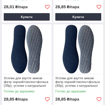
28,01
28,85
₴/пара
₴/пара
Купити
Купити
Устілки для взуття зимові
Устілки для взуття зимові
фетр чорний+ізолон+фольга
фетр чорний+ізолон+фольга
(39р), устілки з натуральної
(40р), устілки з натуральної
ізолону та фольги
ізолону та фольги
Готово до відправки
Готово до відправки
28,85
28,85
₴/пара
₴/пара