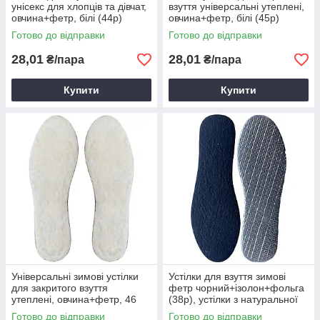
унісекс для хлопців та дівчат,
взуття універсальні утеплені,
овчина+фетр, білі (44р)
овчина+фетр, білі (45р)
Готово до відправки
Готово до відправки
28,01
28,01
₴/пара
₴/пара
Купити
Купити
Універсальні зимові устілки
Устілки для взуття зимові
для закритого взуття
фетр чорний+ізолон+фольга
утеплені, овчина+фетр, 46
(38р), устілки з натуральної
розмір
ізолону та фольги
Готово до відправки
Готово до відправки