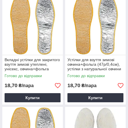
Вкладні устілки для закритого
Устілки для взуття зимові
взуття зимові утеплені,
овчина+фольга (47р/0,4см),
унісекс, овчина+фольга
устілки з натуральної овчини
(46р/0,4см)
та фольги
Готово до відправки
Готово до відправки
18,70
18,70
₴/пара
₴/пара
Купити
Купити