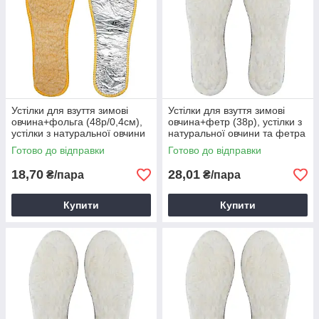
Устілки для взуття зимові
Устілки для взуття зимові
овчина+фольга (48р/0,4см),
овчина+фетр (38р), устілки з
устілки з натуральної овчини
натуральної овчини та фетра
та фольги
Готово до відправки
Готово до відправки
18,70
28,01
₴/пара
₴/пара
Купити
Купити