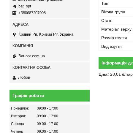
Тип
bat_opt
Вікова група
+380687207098
Стать
Матеріал верху
Кривий Ріг, Кривий Ріг, Україна
Розмір взуття
Вид взуття
Bat-opt.com.ua
Інформація д
Ціна:
28,01 ₴/пар
Любов
Графік роботи
Понеділок
09:00
17:00
Вівторок
09:00
17:00
Середа
09:00
17:00
Четвер
09:00
17:00