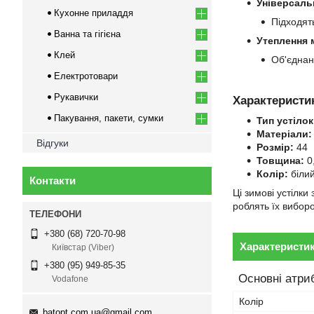
Універсальн
Кухонне приладдя
Підходять
Ванна та гігієна
Утеплення 
Клей
Об'єднан
Електротовари
Рукавички
Характеристи
Пакування, пакети, сумки
Тип устілок
Матеріали:
Відгуки
Розмір:
44
Товщина:
0
Колір:
біли
Контакти
Ці зимові устілки
роблять їх виборо
+380 (68) 720-70-98
Характеристи
Київстар (Viber)
+380 (95) 949-85-35
Основні атри
Vodafone
Колір
batopt.com.ua@gmail.com