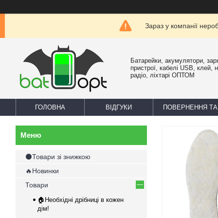
Зараз у компанії неро
Батарейки, акумулятори, зар
пристрої, кабелі USB, клей, 
радіо, ліхтарі ОПТОМ
ГОЛОВНА
ВІДГУКИ
ПОВЕРНЕННЯ ТА
⚫Товари зі знижкою
🔥Новинки
Товари
🏠Необхідні дрібниці в кожен
дім!