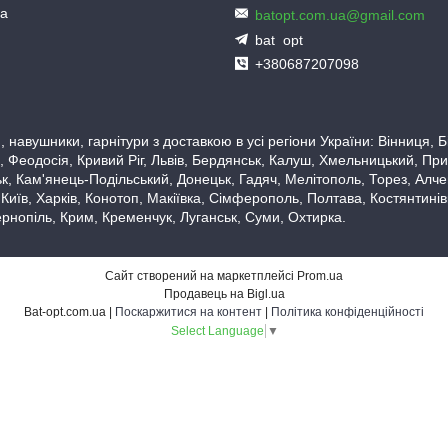
ua
batopt.com.ua@gmail.com
bat_opt
+380687207098
 навушники, гарнітури з доставкою в усі регіони України: Вінниця,
 Феодосія, Кривий Ріг, Львів, Бердянськ, Калуш, Хмельницький, При
, Кам'янець-Подільський, Донецьк, Гадяч, Мелітополь, Торез, Алчевс
 Київ, Харків, Конотоп, Макіївка, Сімферополь, Полтава, Костянтині
рнопіль, Крим, Кременчук, Луганськ, Суми, Охтирка.
Сайт створений на маркетплейсі
Prom.ua
Продавець на Bigl.ua
Bat-opt.com.ua |
Поскаржитися на контент
|
Політика конфіденційності
Select Language
▼