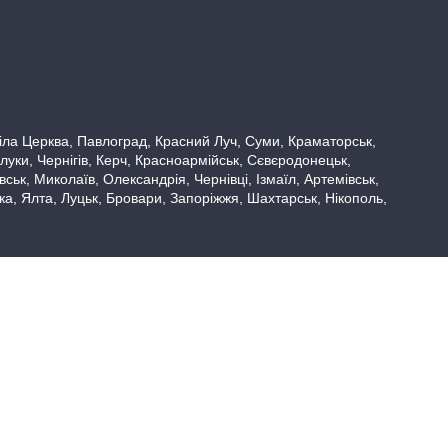
 Біла Церква, Павлоград, Красний Луч, Суми, Краматорськ,
луки, Чернігів, Керч, Красноармійськ, Сєвєродонецьк,
ьк, Миколаїв, Олександрія, Чернівці, Ізмаїл, Артемівськ,
вка, Ялта, Луцьк, Бровари, Запоріжжя, Шахтарськ, Нікополь,