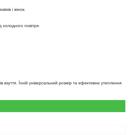
іків і жінок.
д холодного повітря.
ів взуття. Їхній універсальний розмір та ефективне утеплення