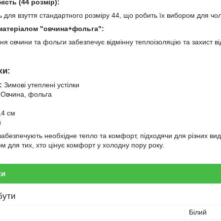
ість (44 розмір):
 для взуття стандартного розміру 44, що робить їх вибором для чолов
матеріалом "овчина+фольга":
ня овчини та фольги забезпечує відмінну теплоізоляцію та захист ві
ки:
:
Зимові утеплені устілки
Овчина, фольга
,4 см
й
 забезпечують необхідне тепло та комфорт, підходячи для різних вид
м для тих, хто цінує комфорт у холодну пору року.
ки
бути
Білий