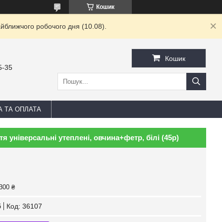
Кошик
йближчого робочого дня (10.08).
Кошик
5-35
А ТА ОПЛАТА
тя універсальні утеплені, овчина+фетр, білі (45р)
300 ₴
б
Код:
36107