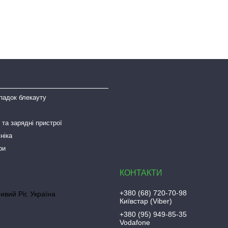
падок блекауту
та зарядні пристрої
ніка
ри
+380 (68) 720-70-98
ривий Ріг, Україна
Київстар (Viber)
+380 (95) 949-85-35
Vodafone