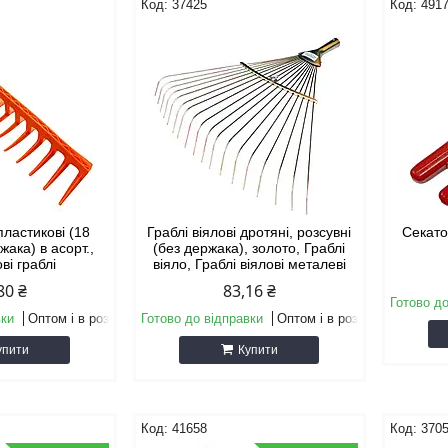
37425
491
пластикові (18
Граблі віялові дротяні, розсувні
Секато
жака) в асорт.,
(без держака), золото, Граблі
ві граблі
віяло, Граблі віялові металеві
80 ₴
83,16 ₴
Готово до
вки
Оптом і в роздріб
Готово до відправки
Оптом і в роздріб
упити
Купити
41658
370