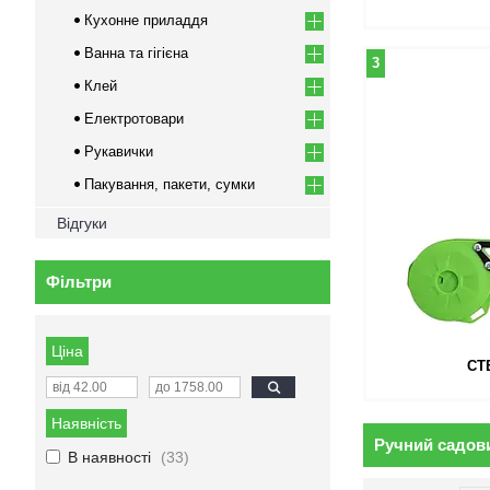
Кухонне приладдя
Ванна та гігієна
3
Клей
Електротовари
Рукавички
Пакування, пакети, сумки
Відгуки
Фільтри
Ціна
СТ
Наявність
Ручний садов
В наявності
33