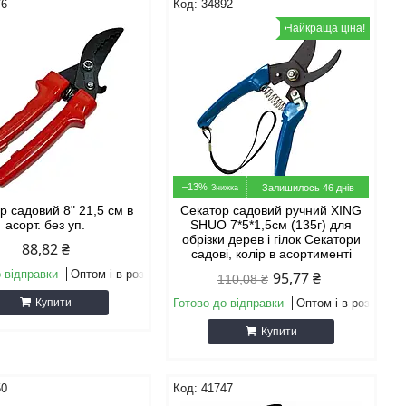
76
34892
Найкраща ціна!
–13%
Залишилось 46 днів
р садовий 8" 21,5 см в
Секатор садовий ручний XING
асорт. без уп.
SHUO 7*5*1,5см (135г) для
обрізки дерев і гілок Секатори
88,82 ₴
садові, колір в асортименті
 відправки
Оптом і в роздріб
95,77 ₴
110,08 ₴
Купити
Готово до відправки
Оптом і в роздріб
Купити
50
41747