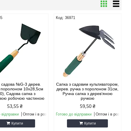
35
36971
 садова №G-3 дерев.
Сапка з садовим культиватором,
з поролоном 10х28,5см
дерев. ручка з поролоном 31см,
0), Садова сапка з
Ручна сапка з дерев’яною
вою робочою частиною
ручкою
53,55 ₴
59,50 ₴
 відправки
Оптом і в роздріб
Готово до відправки
Оптом і в роздріб
Купити
Купити