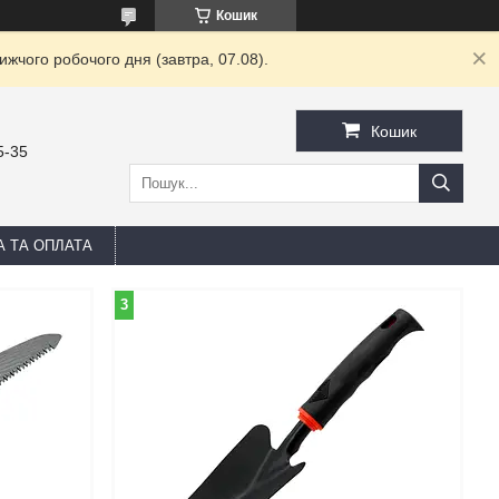
Кошик
жчого робочого дня (завтра, 07.08).
Кошик
5-35
А ТА ОПЛАТА
3