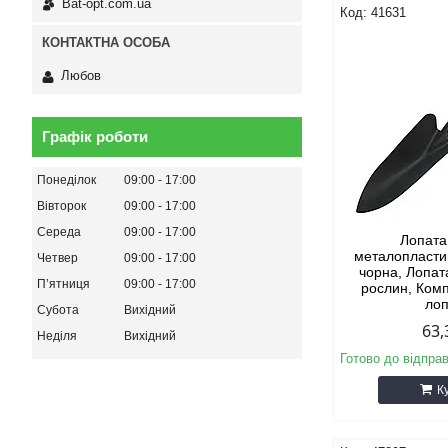
Bat-opt.com.ua
41631
Любов
Графік роботи
Понеділок
09:00
17:00
Вівторок
09:00
17:00
Середа
09:00
17:00
Лопата
металопласти
Четвер
09:00
17:00
чорна, Лопат
Пʼятниця
09:00
17:00
рослин, Ком
ло
Субота
Вихідний
63,
Неділя
Вихідний
Готово до відпра
К