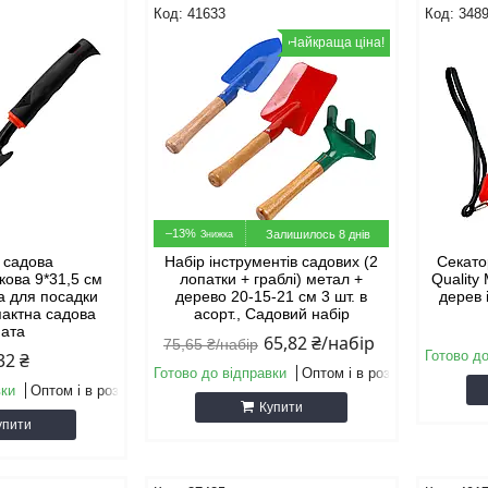
41633
348
Найкраща ціна!
–13%
Залишилось 8 днів
 садова
Набір інструментів садових (2
Секато
кова 9*31,5 см
лопатки + граблі) метал +
Quality
а для посадки
дерево 20-15-21 см 3 шт. в
дерев 
пактна садова
асорт., Садовий набір
пата
65,82 ₴/набір
75,65 ₴/набір
Готово до
32 ₴
Готово до відправки
Оптом і в роздріб
вки
Оптом і в роздріб
Купити
упити