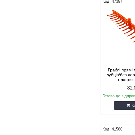
47397
Граблі прямі 
зубців/без дер
пластико
82,
Готово до відпра
К
41586