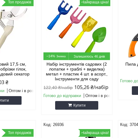
Топ продажів
Найкраща ціна!
–14%
Залишилось 46 днів
овий 17,5 см,
Набір інструментів садових (2
Пила д
обрізки гілок,
лопатки + граблі + виделка)
адовий секатор
метал + пластик 4 шт. в асорт.,
Інструменти для саду
Готово до
03 ₴
105,26 ₴/набір
122,40 ₴/набір
вки
Оптом і в роздріб
Готово до відправки
Оптом і в роздріб
упити
Купити
26936
370
Топ продажів
Найкраща ціна!