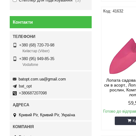
Степлер для підв'язування
3
41632
Контакти
+380 (68) 720-70-98
Київстар (Viber)
+380 (95) 949-85-35
Vodafone
batopt.com.ua@gmail.com
Лопата садова
см в асорт., Ло
bat_opt
рослин, Ком
+380687207098
ло
59,
Готово до відпра
Кривий Ріг, Кривий Ріг, Україна
К