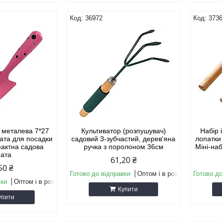
36972
373
 металева 7*27
Культиватор (розпушувач)
Набір 
пата для посадки
садовий 3-зубчастий, дерев'яна
лопатки 
пактна садова
ручка з поролоном 36см
Міні-на
пата
61,20 ₴
50 ₴
Готово до відправки
Оптом і в роздріб
Готово до
вки
Оптом і в роздріб
Купити
упити