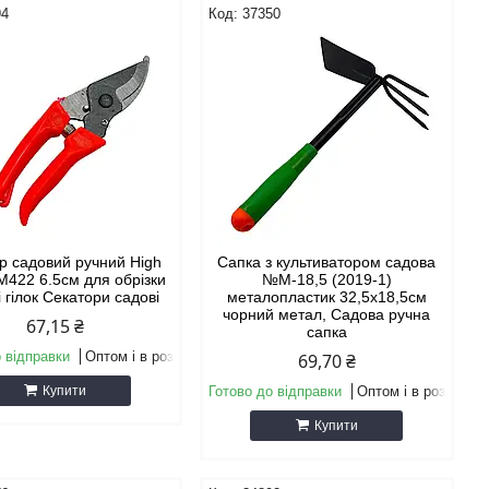
94
37350
р садовий ручний High
Сапка з культиватором садова
 М422 6.5см для обрізки
№М-18,5 (2019-1)
і гілок Секатори садові
металопластик 32,5х18,5см
чорний метал, Садова ручна
67,15 ₴
сапка
 відправки
Оптом і в роздріб
69,70 ₴
Купити
Готово до відправки
Оптом і в роздріб
Купити