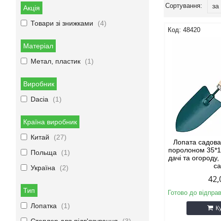
Акція
Товари зі знижками
4
48420
Матеріал
Метал, пластик
1
Виробник
Dacia
1
Країна виробник
Китай
27
Лопата садова
поролоном 35*1
Польща
1
дачі та огороду
с
Україна
2
42,
Тип
Готово до відпра
Лопатка
1
К