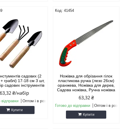
69
41454
інстументів садових (2
Ножівка для обрізання гілок
+ граблі) 17-18 см 3 шт,
пластикова ручка (лезо 26см)
бір садових інструментів
оранжева, Ножівка для дерев,
Садова ножівка, Ручна ножівка
63,32 ₴/набір
63,32 ₴
 відправки
Оптом і в роздріб
Готово до відправки
Оптом і в роздріб
Купити
Купити