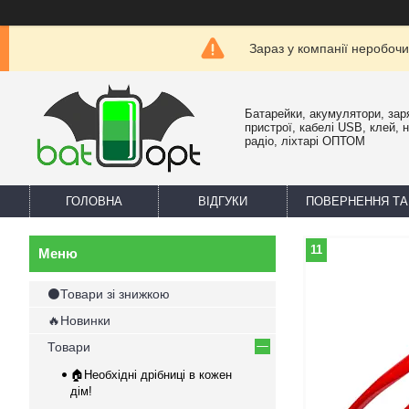
Зараз у компанії неробочи
Батарейки, акумулятори, зар
пристрої, кабелі USB, клей, 
радіо, ліхтарі ОПТОМ
ГОЛОВНА
ВІДГУКИ
ПОВЕРНЕННЯ ТА
11
⚫Товари зі знижкою
🔥Новинки
Товари
🏠Необхідні дрібниці в кожен
дім!