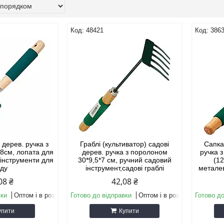
48421
386
 дерев. ручка з
Граблі (культиватор) садові
Сапка
8см, лопата для
дерев. ручка з поролоном
ручка 
, інструменти для
30*9,5*7 см, ручний садовий
(12
аду
інструмент,садові граблі
метале
08 ₴
42,08 ₴
вки
Оптом і в роздріб
Готово до відправки
Оптом і в роздріб
Готово до
упити
Купити