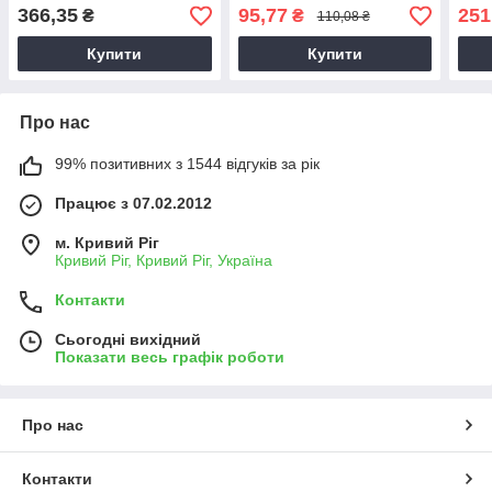
обрізки гілок, Секатор
гілок Секатори садові,
366,35
95,77
251
₴
₴
110,08 ₴
храповий
колір в асортименті
Купити
Купити
Про нас
99% позитивних з 1544 відгуків за рік
Працює з 07.02.2012
м. Кривий Ріг
Кривий Ріг, Кривий Ріг, Україна
Контакти
Сьогодні вихідний
Показати весь графік роботи
Про нас
Контакти