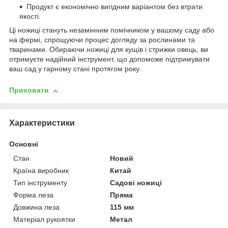
Продукт є економічно вигідним варіантом без втрати
якості.
Ці ножиці стануть незамінним помічником у вашому саду або
на фермі, спрощуючи процес догляду за рослинами та
тваринами. Обираючи ножиці для кущів і стрижки овець, ви
отримуєте надійний інструмент, що допоможе підтримувати
ваш сад у гарному стані протягом року.
Приховати
Характеристики
Основні
Стан
Новий
Країна виробник
Китай
Тип інструменту
Садові ножиці
Форма леза
Пряма
Довжина леза
115 мм
Матеріал рукоятки
Метал