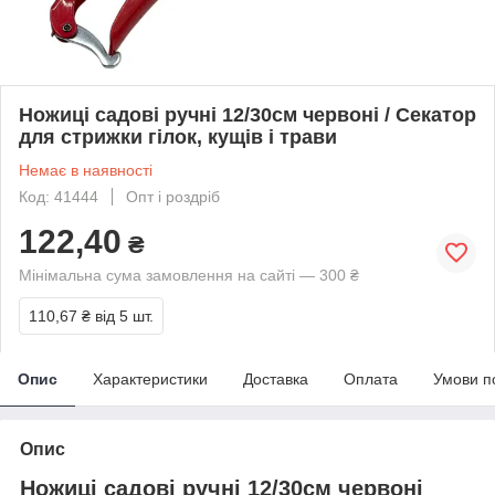
Ножиці садові ручні 12/30см червоні / Секатор
для стрижки гілок, кущів і трави
Немає в наявності
Код: 41444
Опт і роздріб
122,40
₴
Мінімальна сума замовлення на сайті — 300 ₴
110,67 ₴
від 5 шт.
Опис
Характеристики
Доставка
Оплата
Умови п
Опис
Ножиці садові ручні 12/30см червоні