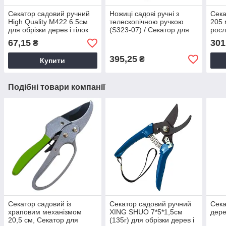
Секатор садовий ручний
Ножиці садові ручні з
Сека
High Quality М422 6.5см
телескопічною ручкою
205 
для обрізки дерев і гілок
(S323-07) / Секатор для
росл
Секатори садові
стрижки гілок, кущів і
садо
67,15
301
₴
трави
395,25
₴
Купити
Подібні товари компанії
Секатор садовий із
Секатор садовий ручний
Сек
храповим механізмом
XING SHUO 7*5*1,5см
дере
20,5 cм, Секатор для
(135г) для обрізки дерев і