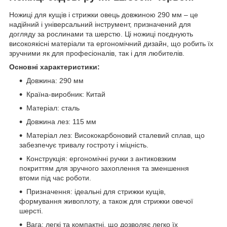
Ножиці для кущів і стрижки овець довжиною 290 мм – це
надійний і універсальний інструмент, призначений для
догляду за рослинами та шерстю. Ці ножиці поєднують
високоякісні матеріали та ергономічний дизайн, що робить їх
зручними як для професіоналів, так і для любителів.
Основні характеристики:
Довжина: 290 мм
Країна-виробник: Китай
Матеріал: сталь
Довжина лез: 115 мм
Матеріал лез: Висококарбоновий сталевий сплав, що
забезпечує тривалу гостроту і міцність.
Конструкція: ергономічні ручки з антиковзким
покриттям для зручного захоплення та зменшення
втоми під час роботи.
Призначення: ідеальні для стрижки кущів,
формування живоплоту, а також для стрижки овечої
шерсті.
Вага: легкі та компактні, що дозволяє легко їх