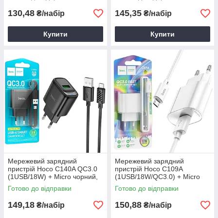
телефону
130,48
145,35
₴/набір
₴/набір
Купити
Купити
Мережевий зарядний
Мережевий зарядний
пристрій Hoco C140A QC3.0
пристрій Hoco C109A
(1USB/18W) + Micro чорний,
(1USB/18W/QC3.0) + Micro
зарядний пристрій мікро юсб
білий, зарядний пристрій для
Готово до відправки
Готово до відправки
телефону
149,18
150,88
₴/набір
₴/набір