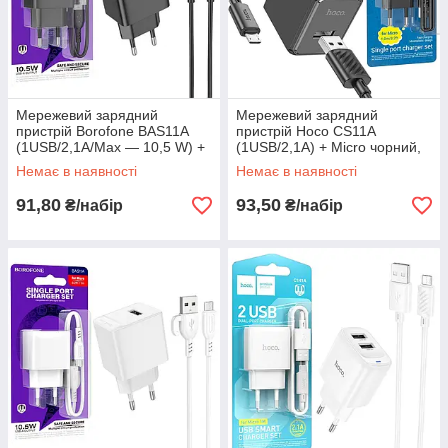
Мережевий зарядний
Мережевий зарядний
пристрій Borofone BAS11A
пристрій Hoco CS11A
(1USB/2,1А/Max — 10,5 W) +
(1USB/2,1A) + Micro чорний,
Micro чорний, мережевий
зарядка для портативних
Немає в наявності
Немає в наявності
адаптер чорний
колонок
91,80
93,50
₴/набір
₴/набір