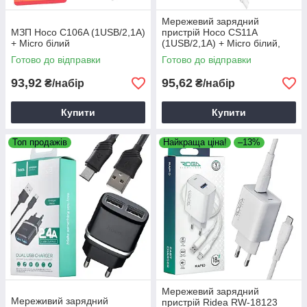
Мережевий зарядний
МЗП Hoco C106A (1USB/2,1А)
пристрій Hoco CS11A
+ Micro білий
(1USB/2,1A) + Micro білий,
кабель мікро юсб білий
Готово до відправки
Готово до відправки
93,92
95,62
₴/набір
₴/набір
Купити
Купити
Топ продажів
Найкраща ціна!
–13%
Мережевий зарядний
Мереживий зарядний
пристрій Ridea RW-18123