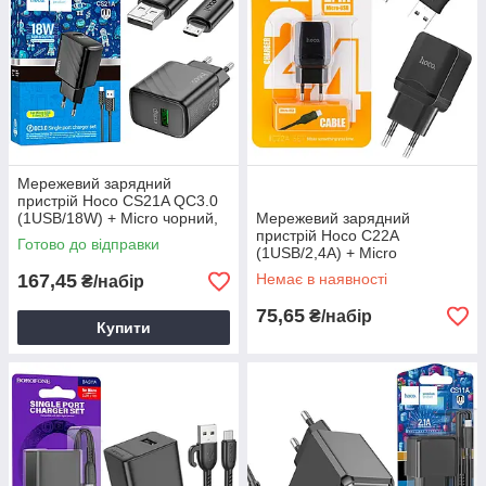
Мережевий зарядний
пристрій Hoco CS21A QC3.0
(1USB/18W) + Micro чорний,
Мережевий зарядний
зарядний пристрій для
пристрій Hoco C22A
Готово до відправки
телефону
(1USB/2,4A) + Micro
чорний,зарядний пристрій
167,45
Немає в наявності
₴/набір
для телефону
75,65
₴/набір
Купити