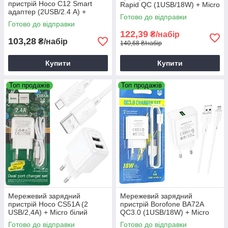
пристрій Hoco C12 Smart
Rapid QC (1USB/18W) + Micro
адаптер (2USB/2.4 А) +
білий, блок живлення для
Готово до відправки
кабель Micro чорний
смартфона
Готово до відправки
122,39
₴/набір
103,28
₴/набір
140,68 ₴/набір
Купити
Купити
Топ продажів
Топ продажів
Мережевий зарядний
Мережевий зарядний
пристрій Hoco CS51A (2
пристрій Borofone BA72A
USB/2,4A) + Micro білий
QC3.0 (1USB/18W) + Micro
білий, зарядний пристрій для
Готово до відправки
Готово до відправки