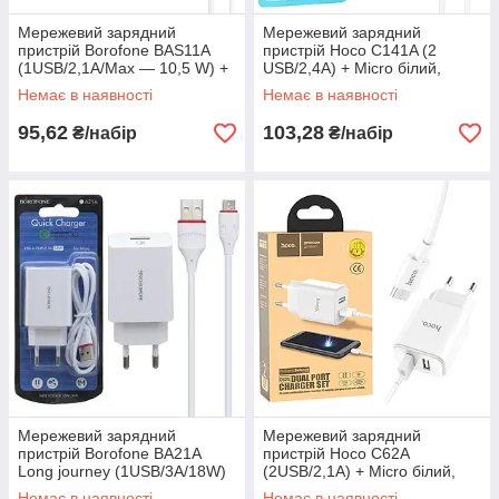
Мережевий зарядний
Мережевий зарядний
пристрій Borofone BAS11A
пристрій Hoco C141A (2
(1USB/2,1А/Max — 10,5 W) +
USB/2,4A) + Micro білий,
Micro білий, адаптер білий
зарядка для смартфона
Немає в наявності
Немає в наявності
комплект
95,62
103,28
₴/набір
₴/набір
Мережевий зарядний
Мережевий зарядний
пристрій Borofone BA21A
пристрій Hoco C62A
Long journey (1USB/3А/18W)
(2USB/2,1A) + Micro білий,
+ Micro білий
зарядний пристрій для
Немає в наявності
Немає в наявності