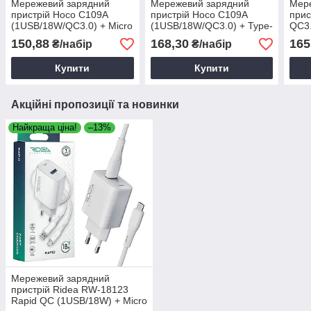
Мережевий зарядний
Мережевий зарядний
Мер
пристрій Hoco C109A
пристрій Hoco C109A
прис
(1USB/18W/QC3.0) + Micro
(1USB/18W/QC3.0) + Type-
QC3.
білий, зарядний пристрій
C білий, зарядний
біли
150,88
168,30
165
₴/набір
₴/набір
для телефону
пристрій для телефону
Купити
Купити
Акційні пропозиції та новинки
Найкраща ціна!
–13%
Мережевий зарядний
пристрій Ridea RW-18123
Rapid QC (1USB/18W) + Micro