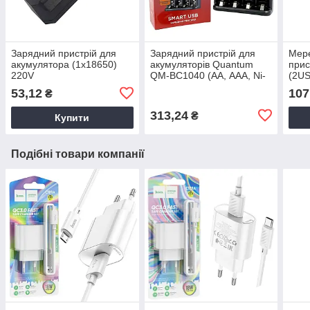
Зарядний пристрій для
Зарядний пристрій для
Мер
акумулятора (1х18650)
акумуляторів Quantum
прис
220V
QM-BC1040 (АА, ААА, Ni-
(2US
MH, Ni-CD, 1.2V) USB
чорн
53,12
107
₴
порт
313,24
₴
Купити
Подібні товари компанії