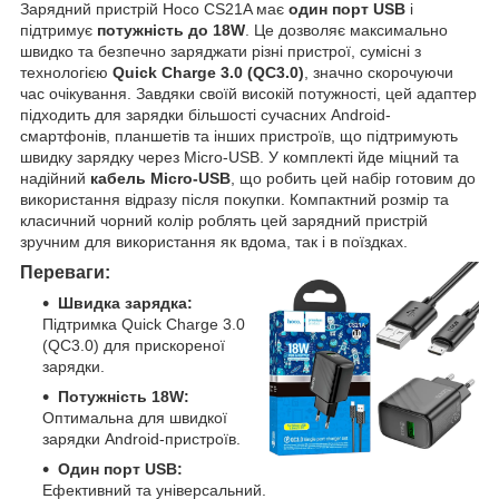
Зарядний пристрій Hoco CS21A має
один порт USB
і
підтримує
потужність до 18W
. Це дозволяє максимально
швидко та безпечно заряджати різні пристрої, сумісні з
технологією
Quick Charge 3.0 (QC3.0)
, значно скорочуючи
час очікування. Завдяки своїй високій потужності, цей адаптер
підходить для зарядки більшості сучасних Android-
смартфонів, планшетів та інших пристроїв, що підтримують
швидку зарядку через Micro-USB. У комплекті йде міцний та
надійний
кабель Micro-USB
, що робить цей набір готовим до
використання відразу після покупки. Компактний розмір та
класичний чорний колір роблять цей зарядний пристрій
зручним для використання як вдома, так і в поїздках.
Переваги:
Швидка зарядка:
Підтримка Quick Charge 3.0
(QC3.0) для прискореної
зарядки.
Потужність 18W:
Оптимальна для швидкої
зарядки Android-пристроїв.
Один порт USB:
Ефективний та універсальний.