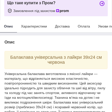
Що таке купити з Пром?
Замовлення під захистом
Опис
Характеристики
Доставка
Оплата
Умови п
Опис
Балаклава універсальна з лайкри 39х24 см
червона
Універсальна балаклава виготовлена з якісної лайкри —
матеріалу, що відрізняється високою еластичністю,
повітропроникністю та швидким висиханням. Цей аксесуар
ідеально підходить для захисту обличчя та шиї від вітру, пилу
та холоду під час занять спортом, активного відпочинку чи
їзди на мотоциклі/велосипеді. Тканина м'яка на дотик і не
викликає подразнення шкіри. Балаклава має універсальний
розмір (приблизно 39х24 см) і яскравий червоний колір, що
робить її помітною та стильною. Її можна використовувати як