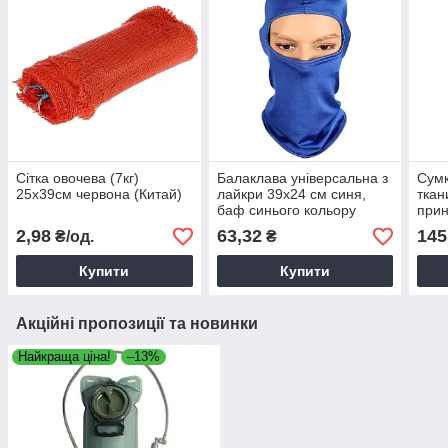
Сітка овочева (7кг)
Балаклава універсальна з
Сумк
25х39см червона (Китай)
лайкри 39х24 см синя,
ткан
баф синього кольору
прин
39х8
2,98
63,32
145
₴/од.
₴
ручк
різн
Купити
Купити
Акційні пропозиції та новинки
Найкраща ціна!
–13%