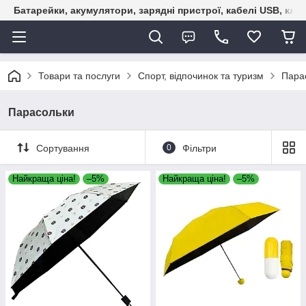
Батарейки, акумулятори, зарядні пристрої, кабелі USB, кле
Товари та послуги
Спорт, відпочинок та туризм
Пара
Парасольки
Сортування
0
Фільтри
Найкраща ціна!
–5%
Найкраща ціна!
–5%