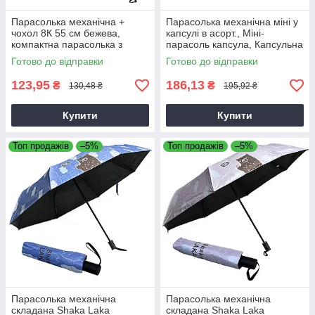
Парасолька механічна +
Парасолька механічна міні у
чохол 8К 55 см бежева,
капсулі в асорт., Міні-
компактна парасолька з
парасоль капсула, Капсульна
чохлом
парасоль механічна
Готово до відправки
Готово до відправки
123,95
186,13
₴
₴
130,48 ₴
195,92 ₴
Купити
Купити
Топ продажів
–5%
Топ продажів
–5%
Парасолька механічна
Парасолька механічна
складана Shaka Laka
складана Shaka Laka