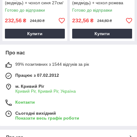
(ведмідь) + чохол синя 27см/
(ведмідь) + чохол рожева
Д:105см/325г, Парасоля з
27см/Д:105см/325г, Парасоля
Готово до відправки
Готово до відправки
ведмедем
з ведмедем
232,56
232,56
₴
₴
244,80 ₴
244,80 ₴
Купити
Купити
Про нас
99% позитивних з 1544 відгуків за рік
Працює з 07.02.2012
м. Кривий Ріг
Кривий Ріг, Кривий Ріг, Україна
Контакти
Сьогодні вихідний
Показати весь графік роботи