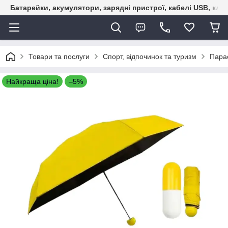
Батарейки, акумулятори, зарядні пристрої, кабелі USB, кле
Товари та послуги
Спорт, відпочинок та туризм
Пара
Найкраща ціна!
–5%