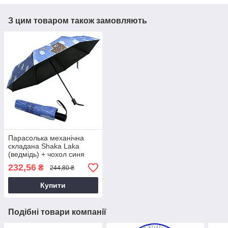
З цим товаром також замовляють
Парасолька механічна
складана Shaka Laka
(ведмідь) + чохол синя
27см/Д:105см/325г,
232,56
₴
244,80 ₴
Парасоля з ведмедем
Купити
Подібні товари компанії