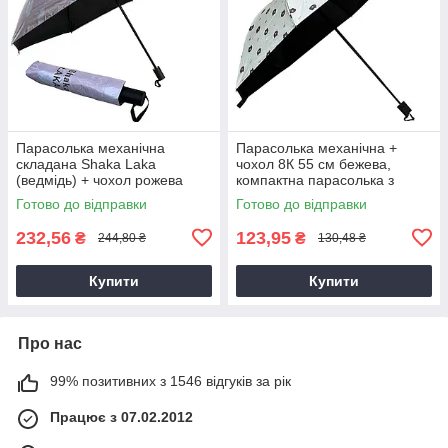
Парасолька механічна
Парасолька механічна +
складана Shaka Laka
чохол 8К 55 см бежева,
(ведмідь) + чохол рожева
компактна парасолька з
27см/Д:105см/325г, Парасоля
чохлом
Готово до відправки
Готово до відправки
з ведмедем
232,56
123,95
₴
₴
244,80 ₴
130,48 ₴
Купити
Купити
Про нас
99% позитивних з 1546 відгуків за рік
Працює з 07.02.2012