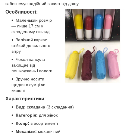
забезпечує надійний захист від дощу.
Особливості:
Маленький розмір
— лише 17 см у
складеному вигляді
Залізний каркас
стійкий до сильного
вітру
Чохол-капсула
захищає від
пошкоджень і вологи
Зручно носити
щодня в сумці чи
кишені
Характеристики:
Вид:
складана (3 складання)
Категорія:
для жінок
Колір:
в асортименті
Механізм:
механічний