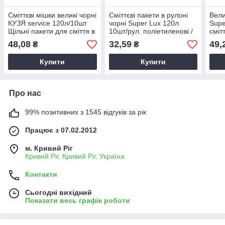
Сміттєві мішки великі чорні
Сміттєві пакети в рулоні
Вели
КУЗЯ service 120л/10шт
чорні Super Lux 120л
Supe
Щільні пакети для сміття в
10шт/рул. поліетиленові /
сміт
рулоні
Мішки для сміття
полі
48,08
32,59
49,
₴
₴
Купити
Купити
Про нас
99% позитивних з 1545 відгуків за рік
Працює з 07.02.2012
м. Кривий Ріг
Кривий Ріг, Кривий Ріг, Україна
Контакти
Сьогодні вихідний
Показати весь графік роботи