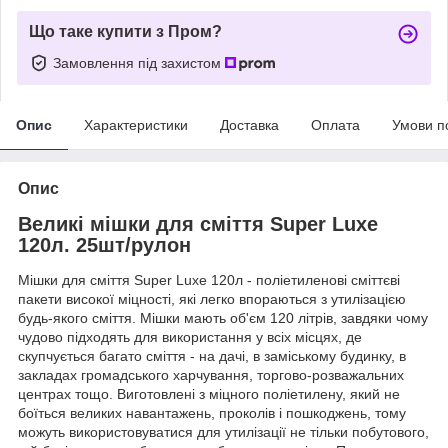
Що таке купити з Пром?
Замовлення під захистом
Опис
Характеристики
Доставка
Оплата
Умови п
Опис
Великі мішки для сміття Super Luxe
120л. 25шт/рулон
Мішки для сміття Super Luxe 120л - поліетиленові сміттєві
пакети високої міцності, які легко впораються з утилізацією
будь-якого сміття. Мішки мають об'єм 120 літрів, завдяки чому
чудово підходять для використання у всіх місцях, де
скупчується багато сміття - на дачі, в заміському будинку, в
закладах громадського харчування, торгово-розважальних
центрах тощо. Виготовлені з міцного поліетилену, який не
боїться великих навантажень, проколів і пошкоджень, тому
можуть використовуватися для утилізації не тільки побутового,