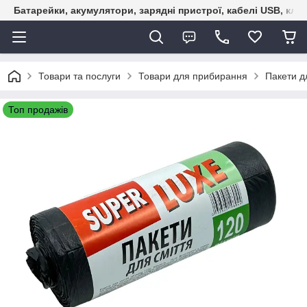
Батарейки, акумулятори, зарядні пристрої, кабелі USB, кле
Товари та послуги
Товари для прибирання
Пакети д
Топ продажів