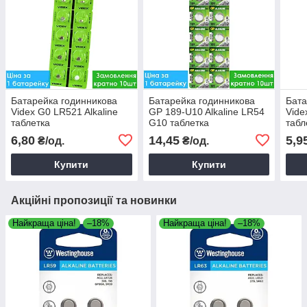
Батарейка годинникова
Батарейка годинникова
Бата
Videx G0 LR521 Alkaline
GP 189-U10 Alkaline LR54
Vide
таблетка
G10 таблетка
табл
6,80
14,45
5,9
₴/од.
₴/од.
Купити
Купити
Акційні пропозиції та новинки
Найкраща ціна!
–18%
Найкраща ціна!
–18%