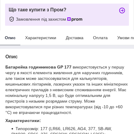
Що таке купити з Пром?
Замовлення під захистом
Опис
Характеристики
Доставка
Оплата
Умови п
Опис
Батарейка годинникова GP 177
використовується у першу
чергу в якості елемента живлення для наручних годинників,
але також може застосовуватися для калькуляторів,
кишенькових ліхтариків, лазерних указок та інших мініатюрних
електричних приладів з невисоким споживанням енергії. Має
номінальну напругу 1,5 В, що буде оптимальним для
пристроїв з низьким розрядами струму. Може
використовуватися при різних температурах (від -10 до +60
°C) не втрачаючи працездатності.
Характеристики:
Типорозмір: 177 (LR66, LR626, AG4, 377, SB-AW,