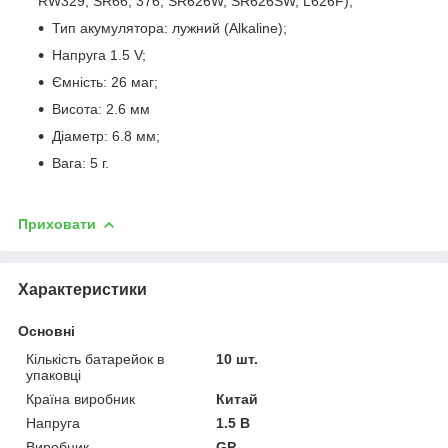
RW329, SR66, 376, SR626W, SR626SW, L626F);
Тип акумулятора: лужний (Alkaline);
Напруга 1.5 V;
Ємність: 26 маг;
Висота: 2.6 мм
Діаметр: 6.8 мм;
Вага: 5 г.
Приховати
Характеристики
Основні
Кількість батарейок в
10 шт.
упаковці
Країна виробник
Китай
Напруга
1.5 В
Виробник
GP