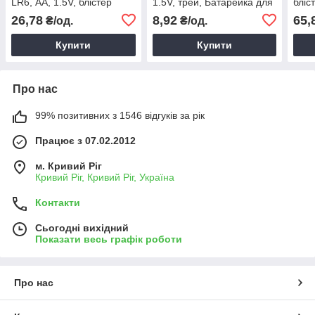
LR6, АА, 1.5V, блістер
1.5V, трей, Батарейка для
бліс
електроніки
26,78
8,92
65,
₴/од.
₴/од.
Купити
Купити
Про нас
99% позитивних з 1546 відгуків за рік
Працює з 07.02.2012
м. Кривий Ріг
Кривий Ріг, Кривий Ріг, Україна
Контакти
Сьогодні вихідний
Показати весь графік роботи
Про нас