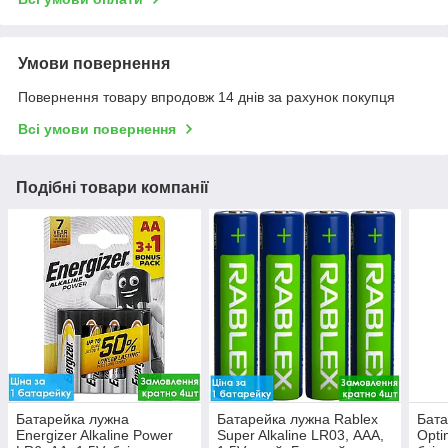
Умови повернення
Повернення товару впродовж 14 днів за рахунок покупця
Всі умови повернення
Подібні товари компанії
Батарейка лужна
Батарейка лужна Rablex
Бата
Energizer Alkaline Power
Super Alkaline LR03, ААА,
Opti