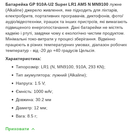
Батарейка GP 910A-U2 Super LR1 AM5 N MN9100
лужне
(Alkaline) джерело живлення, яке підходить для ліхтарів,
електробритв, портативних програвачів, диктофонів, фото/
аудіо/відеотехніки, іграшок та інших пристроїв, які вимагають
підвищеного енергопостачання. Дані батарейки не містять
кадмію і ртуті, завдяки чому є екологічно чистим продуктом.
Мінімальні токо-витрати у процесі зберігання. Відмінно
працюють в різних температурних умовах, діапазон робочих
температур - від -20 до +40 градусів Цельсія.
Характеристика:
Типорозмір: LR1 (N, MN9100, 910А, 293 KN);
Тип акумулятора: лужний (Alkaline);
Напруга: 1.5 V;
Ємність: 1000 мАг;
Довжина: 30.2 мм
Діаметр: 12 мм;
Вага: 8.5 г;
Приховати